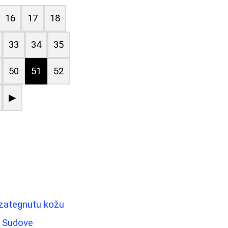
16
17
18
33
34
35
50
51
52
▶
i zategnutu kožu
a Sudove