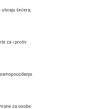
 uticaju šećera,
te za i protiv
ak samopouzdanja.
ishrane za osobe