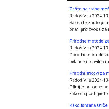
Zašto ne treba meša
Radoš Vila
2024-10
Saznajte zašto je me
birati proizvode za 
Prirodne metode za 
Radoš Vila
2024-10
Prirodne metode za
belance i pravilna
Prirodni trikovi za
Radoš Vila
2024-10
Otkrijte prirodne n
kako da postignete 
Kako Ishrana Utiče 