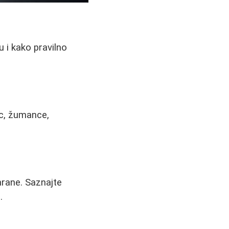
u i kako pravilno
ac, žumance,
hrane. Saznajte
.