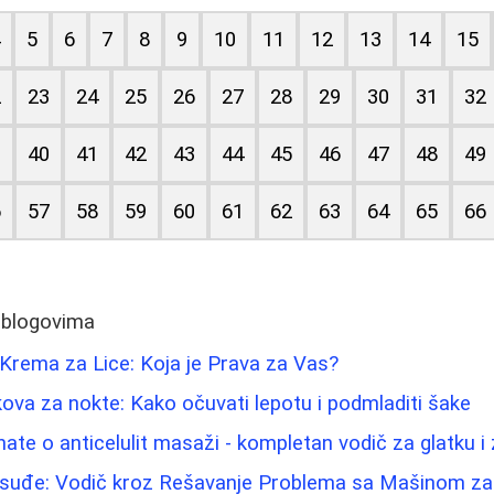
4
5
6
7
8
9
10
11
12
13
14
15
2
23
24
25
26
27
28
29
30
31
32
9
40
41
42
43
44
45
46
47
48
49
6
57
58
59
60
61
62
63
64
65
66
 blogovima
Krema za Lice: Koja je Prava za Vas?
kova za nokte: Kako očuvati lepotu i podmladiti šake
nate o anticelulit masaži - kompletan vodič za glatku 
suđe: Vodič kroz Rešavanje Problema sa Mašinom z