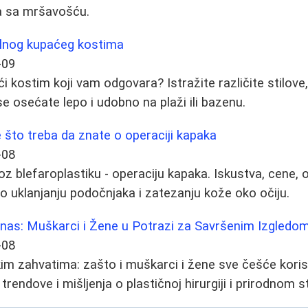
a sa mršavošću.
ealnog kupaćeg kostima
-09
 kostim koji vam odgovara? Istražite različite stilove, 
 osećate lepo i udobno na plaži ili bazenu.
e što treba da znate o operaciji kapaka
-08
z blefaroplastiku - operaciju kapaka. Iskustva, cene, 
 o uklanjanju podočnjaka i zatezanju kože oko očiju.
anas: Muškarci i Žene u Potrazi za Savršenim Izgledo
-08
m zahvatima: zašto i muškarci i žene sve češće koris
trendove i mišljenja o plastičnoj hirurgiji i prirodnom s