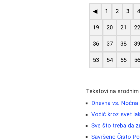
◀
1
2
3
19
20
21
2
36
37
38
3
53
54
55
5
Tekstovi na srodnim
Dnevna vs. Noćna 
Vodič kroz svet la
Sve što treba da z
Savršeno Čisto Po