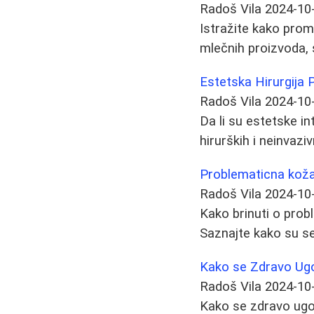
Radoš Vila
2024-10
Istražite kako prome
mlečnih proizvoda, s
Estetska Hirurgija P
Radoš Vila
2024-10
Da li su estetske i
hirurških i neinvaz
Problematicna koža:
Radoš Vila
2024-10
Kako brinuti o prob
Saznajte kako su s
Kako se Zdravo Ugo
Radoš Vila
2024-10
Kako se zdravo ugoj