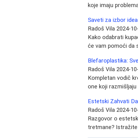
koje imaju problem
Saveti za izbor id
Radoš Vila
2024-10
Kako odabrati kupaći
će vam pomoći da se
Blefaroplastika: Sv
Radoš Vila
2024-10
Kompletan vodič kro
one koji razmišljaju
Estetski Zahvati D
Radoš Vila
2024-10
Razgovor o estetski
tretmane? Istražite 