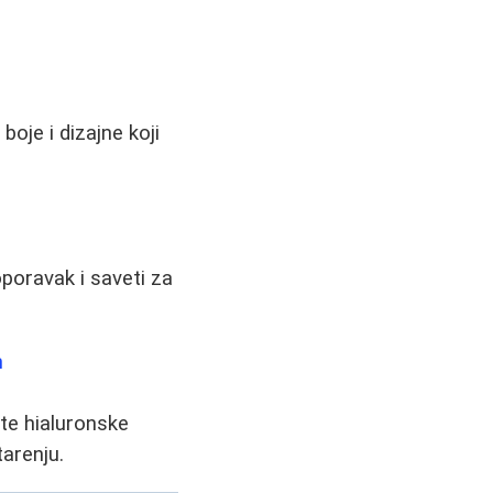
boje i dizajne koji
oporavak i saveti za
m
te hialuronske
tarenju.