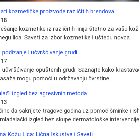
ti kozmetičke proizvode različitih brendova
-18
šanje kozmetike iz različitih linija štetno za vašu kož
negu lica. Saveti za izbor kozmetike i uštedu novca.
podizanje i učvršćivanje grudi
-17
 učvršćivanje opuštenih grudi. Saznajte kako krastav
 masaža mogu pomoći u održavanju čvrstine.
 mlađi izgled bez agresivnih metoda
-13
ačine da sakrijete tragove godina uz pomoć šminke i is
mladalački izgled bez skupe dermatološke intervencije
na Kožu Lica: Lična Iskustva i Saveti