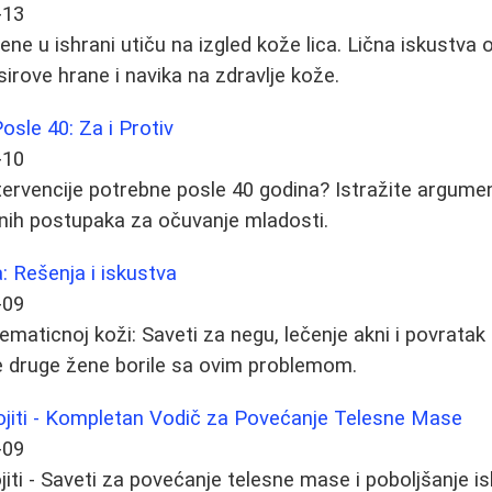
-13
ne u ishrani utiču na izgled kože lica. Lična iskustva o
irove hrane i navika na zdravlje kože.
osle 40: Za i Protiv
-10
ntervencije potrebne posle 40 godina? Istražite argumen
ivnih postupaka za očuvanje mladosti.
 Rešenja i iskustva
-09
lematicnoj koži: Saveti za negu, lečenje akni i povrat
e druge žene borile sa ovim problemom.
jiti - Kompletan Vodič za Povećanje Telesne Mase
-09
iti - Saveti za povećanje telesne mase i poboljšanje 