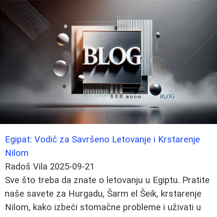
Egipat: Vodič za Savršeno Letovanje i Krstarenje
Nilom
Radoš Vila
2025-09-21
Sve što treba da znate o letovanju u Egiptu. Pratite
naše savete za Hurgadu, Šarm el Šeik, krstarenje
Nilom, kako izbeći stomačne probleme i uživati u