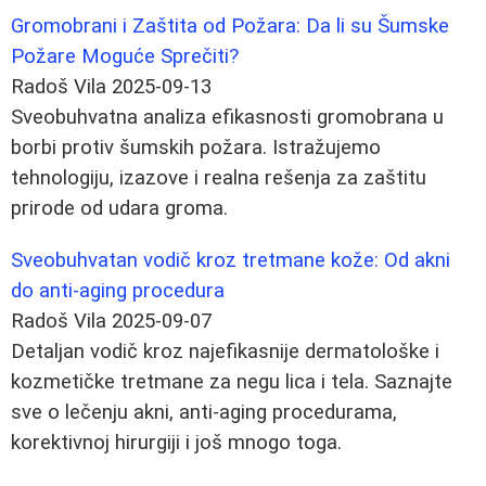
Gromobrani i Zaštita od Požara: Da li su Šumske
Požare Moguće Sprečiti?
Radoš Vila
2025-09-13
Sveobuhvatna analiza efikasnosti gromobrana u
borbi protiv šumskih požara. Istražujemo
tehnologiju, izazove i realna rešenja za zaštitu
prirode od udara groma.
Sveobuhvatan vodič kroz tretmane kože: Od akni
do anti-aging procedura
Radoš Vila
2025-09-07
Detaljan vodič kroz najefikasnije dermatološke i
kozmetičke tretmane za negu lica i tela. Saznajte
sve o lečenju akni, anti-aging procedurama,
korektivnoj hirurgiji i još mnogo toga.