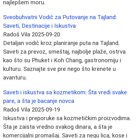
najlepšem moru.
Sveobuhvatni Vodič za Putovanje na Tajland:
Saveti, Destinacije i Iskustva
Radoš Vila
2025-09-20
Detaljan vodič kroz planiranje puta na Tajland.
Saveti za prevoz, smeštaj, najbolje plaže, ostrva
kao što su Phuket i Koh Chang, gastronomiju i
kulturu. Saznajte sve pre nego što krenete u
avanturu.
Saveti i iskustva sa kozmetikom: Šta vredi svake
pare, a šta je bacanje novca
Radoš Vila
2025-09-19
Iskustva i preporuke sa kozmetičkim proizvodima.
Šta je zaista vredno svakog dinara, a šta je
komercijalni promašaj. Saveti za negu lica, kose i