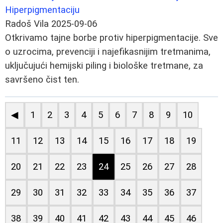
Hiperpigmentaciju
Radoš Vila
2025-09-06
Otkrivamo tajne borbe protiv hiperpigmentacije. Sve
o uzrocima, prevenciji i najefikasnijim tretmanima,
uključujući hemijski piling i biološke tretmane, za
savršeno čist ten.
◀
1
2
3
4
5
6
7
8
9
10
11
12
13
14
15
16
17
18
19
20
21
22
23
24
25
26
27
28
29
30
31
32
33
34
35
36
37
38
39
40
41
42
43
44
45
46