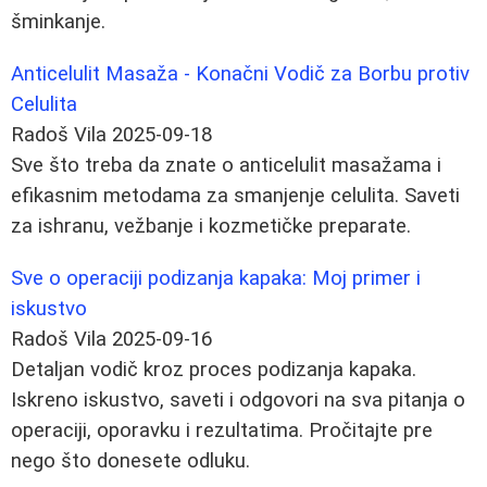
šminkanje.
Anticelulit Masaža - Konačni Vodič za Borbu protiv
Celulita
Radoš Vila
2025-09-18
Sve što treba da znate o anticelulit masažama i
efikasnim metodama za smanjenje celulita. Saveti
za ishranu, vežbanje i kozmetičke preparate.
Sve o operaciji podizanja kapaka: Moj primer i
iskustvo
Radoš Vila
2025-09-16
Detaljan vodič kroz proces podizanja kapaka.
Iskreno iskustvo, saveti i odgovori na sva pitanja o
operaciji, oporavku i rezultatima. Pročitajte pre
nego što donesete odluku.