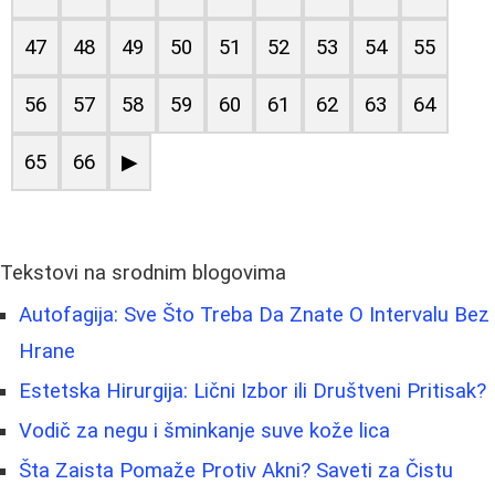
47
48
49
50
51
52
53
54
55
56
57
58
59
60
61
62
63
64
65
66
▶
Tekstovi na srodnim blogovima
Autofagija: Sve Što Treba Da Znate O Intervalu Bez
Hrane
Estetska Hirurgija: Lični Izbor ili Društveni Pritisak?
Vodič za negu i šminkanje suve kože lica
Šta Zaista Pomaže Protiv Akni? Saveti za Čistu