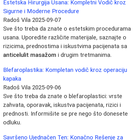
Estetska Hirurgija Usana: Kompletni Vodič kroz
Sigurne i Moderne Procedure
Radoš Vila
2025-09-07
Sve što treba da znate o estetskim procedurama
usana. Uporedite različite materijale, saznajte o
rizicima, prednostima i iskustvima pacijenata sa
anticelulit masažom
i drugim tretmanima.
Blefaroplastika: Kompletan vodič kroz operaciju
kapaka
Radoš Vila
2025-09-06
Sve što treba da znate o blefaroplastici: vrste
zahvata, oporavak, iskustva pacijenata, rizici i
prednosti. Informišite se pre nego što donesete
odluku.
Savršeno Ujednačen Ten: Konačno Rešenje za