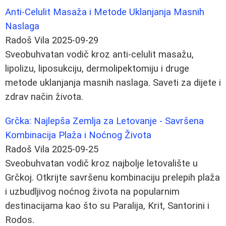
Anti-Celulit Masaža i Metode Uklanjanja Masnih
Naslaga
Radoš Vila
2025-09-29
Sveobuhvatan vodič kroz anti-celulit masažu,
lipolizu, liposukciju, dermolipektomiju i druge
metode uklanjanja masnih naslaga. Saveti za dijete i
zdrav način života.
Grčka: Najlepša Zemlja za Letovanje - Savršena
Kombinacija Plaža i Noćnog Života
Radoš Vila
2025-09-25
Sveobuhvatan vodič kroz najbolje letovalište u
Grčkoj. Otkrijte savršenu kombinaciju prelepih plaža
i uzbudljivog noćnog života na popularnim
destinacijama kao što su Paralija, Krit, Santorini i
Rodos.