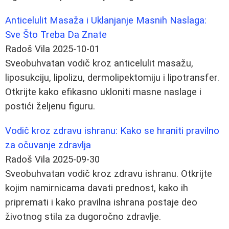
Anticelulit Masaža i Uklanjanje Masnih Naslaga:
Sve Što Treba Da Znate
Radoš Vila
2025-10-01
Sveobuhvatan vodič kroz anticelulit masažu,
liposukciju, lipolizu, dermolipektomiju i lipotransfer.
Otkrijte kako efikasno ukloniti masne naslage i
postići željenu figuru.
Vodič kroz zdravu ishranu: Kako se hraniti pravilno
za očuvanje zdravlja
Radoš Vila
2025-09-30
Sveobuhvatan vodič kroz zdravu ishranu. Otkrijte
kojim namirnicama davati prednost, kako ih
pripremati i kako pravilna ishrana postaje deo
životnog stila za dugoročno zdravlje.