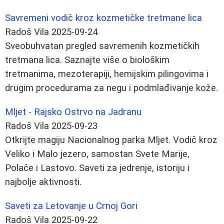
Savremeni vodič kroz kozmetičke tretmane lica
Radoš Vila
2025-09-24
Sveobuhvatan pregled savremenih kozmetičkih
tretmana lica. Saznajte više o biološkim
tretmanima, mezoterapiji, hemijskim pilingovima i
drugim procedurama za negu i podmlađivanje kože.
Mljet - Rajsko Ostrvo na Jadranu
Radoš Vila
2025-09-23
Otkrijte magiju Nacionalnog parka Mljet. Vodič kroz
Veliko i Malo jezero, samostan Svete Marije,
Polače i Lastovo. Saveti za jedrenje, istoriju i
najbolje aktivnosti.
Saveti za Letovanje u Crnoj Gori
Radoš Vila
2025-09-22