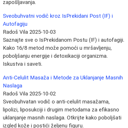
zapošljavanja.
Sveobuhvatni vodič kroz IsPrekidani Post (IF) i
Autofagiju
Radoš Vila
2025-10-03
Saznajte sve o IsPrekidanom Postu (IF) i autofagiji.
Kako 16/8 metod može pomoći u mršavljenju,
poboljšanju energije i detoxikaciji organizma.
Iskustva i saveti.
Anti-Celulit Masaža i Metode za Uklanjanje Masnih
Naslaga
Radoš Vila
2025-10-02
Sveobuhvatan vodič o anti-celulit masažama,
lipolizi, liposukciji i drugim metodama za efikasno
uklanjanje masnih naslaga. Otkrijte kako poboljšati
izgled kože i postići željenu figuru.