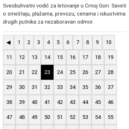
Sveobuhvatni vodič za letovanje u Crnoj Gori. Saveti
o smeštaju, plažama, prevozu, cenama i iskustvima
drugih putnika za nezaboravan odmor.
◀
1
2
3
4
5
6
7
8
9
10
11
12
13
14
15
16
17
18
19
20
21
22
23
24
25
26
27
28
29
30
31
32
33
34
35
36
37
38
39
40
41
42
43
44
45
46
47
48
49
50
51
52
53
54
55