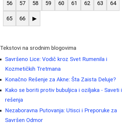
56
57
58
59
60
61
62
63
64
65
66
▶
Tekstovi na srodnim blogovima
Savršeno Lice: Vodič kroz Svet Rumenila i
Kozmetičkih Tretmana
Konačno Rešenje za Akne: Šta Zaista Deluje?
Kako se boriti protiv bubuljica i oziljaka - Saveti i
rešenja
Nezaboravna Putovanja: Utisci i Preporuke za
Savršen Odmor