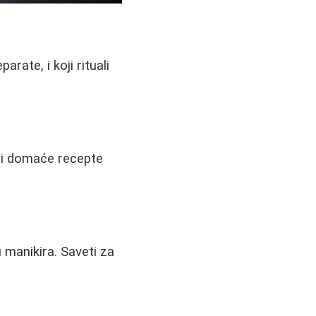
rate, i koji rituali
e i domaće recepte
u manikira. Saveti za