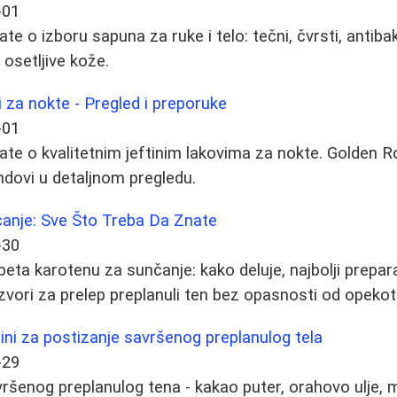
-01
e o izboru sapuna za ruke i telo: tečni, čvrsti, antibakte
 osetljive kože.
ovi za nokte - Pregled i preporuke
-01
ate o kvalitetnim jeftinim lakovima za nokte. Golden R
ndovi u detaljnom pregledu.
čanje: Sve Što Treba Da Znate
-30
eta karotenu za sunčanje: kako deluje, najbolji prepara
 izvori za prelep preplanuli ten bez opasnosti od opekot
čini za postizanje savršenog preplanulog tela
-29
ršenog preplanulog tena - kakao puter, orahovo ulje,