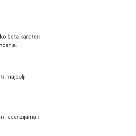
kako beta karoten
nčanje.
 i najbolji
im recenzijama i