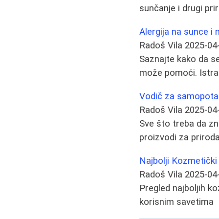
sunčanje i drugi pri
Alergija na sunce i 
Radoš Vila
2025-04
Saznajte kako da se 
može pomoći. Istraž
Vodič za samopotam
Radoš Vila
2025-04
Sve što treba da zn
proizvodi za prirod
Najbolji Kozmetički
Radoš Vila
2025-04
Pregled najboljih ko
korisnim savetima