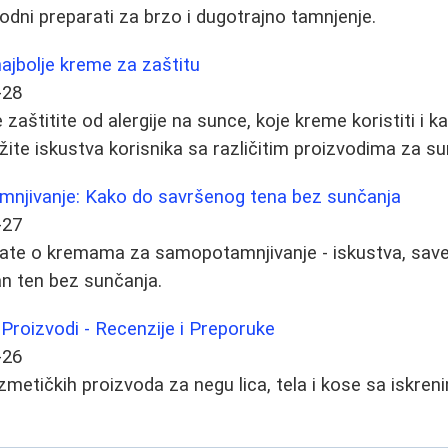
rodni preparati za brzo i dugotrajno tamnjenje.
najbolje kreme za zaštitu
-28
zaštitite od alergije na sunce, koje kreme koristiti i 
ite iskustva korisnika sa različitim proizvodima za su
njivanje: Kako do savršenog tena bez sunčanja
-27
ate o kremama za samopotamnjivanje - iskustva, saveti
an ten bez sunčanja.
 Proizvodi - Recenzije i Preporuke
-26
zmetičkih proizvoda za negu lica, tela i kose sa iskren