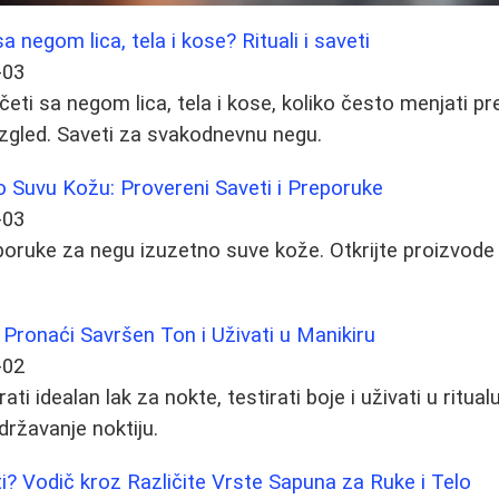
a negom lica, tela i kose? Rituali i saveti
-03
ti sa negom lica, tela i kose, koliko često menjati prepa
 izgled. Saveti za svakodnevnu negu.
o Suvu Kožu: Provereni Saveti i Preporuke
-03
reporuke za negu izuzetno suve kože. Otkrijte proizvod
Pronaći Savršen Ton i Uživati u Manikiru
-02
ti idealan lak za nokte, testirati boje i uživati u ritual
državanje noktiju.
? Vodič kroz Različite Vrste Sapuna za Ruke i Telo