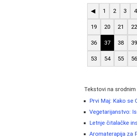
◀
1
2
3
19
20
21
2
36
37
38
3
53
54
55
5
Tekstovi na srodnim
Prvi Maj: Kako se O
Vegetarijanstvo: Is
Letnje čitalačke in
Aromaterapija za P