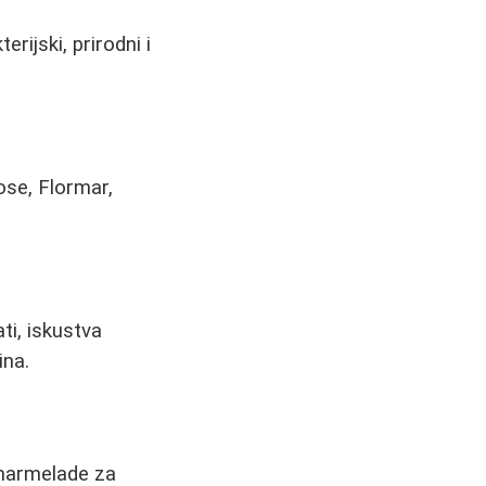
rijski, prirodni i
ose, Flormar,
ti, iskustva
ina.
 marmelade za