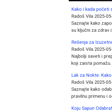
Kako i kada početi s
Radoš Vila
2025-05
Saznajte kako započe
su ključni za zdrav
Rešenja za Izuzetn
Radoš Vila
2025-05
Najbolji saveti i p
koji zaista pomažu.
Lak za Nokte: Kako 
Radoš Vila
2025-05
Saznajte kako odabra
pravilnu primenu i o
Koju Sapun Odabrati