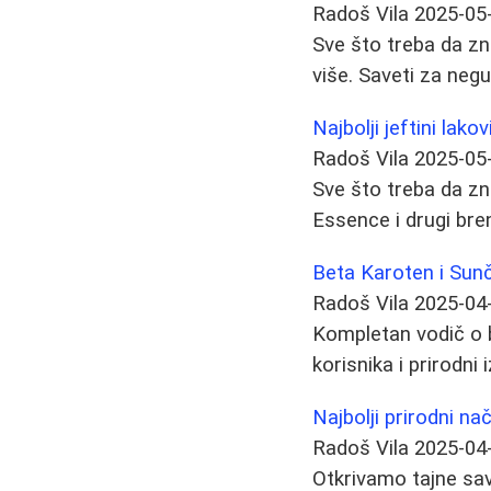
Radoš Vila
2025-05
Sve što treba da znat
više. Saveti za negu
Najbolji jeftini lak
Radoš Vila
2025-05
Sve što treba da zn
Essence i drugi bre
Beta Karoten i Sun
Radoš Vila
2025-04
Kompletan vodič o b
korisnika i prirodni
Najbolji prirodni na
Radoš Vila
2025-04
Otkrivamo tajne sav