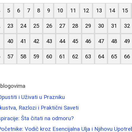
4
5
6
7
8
9
10
11
12
13
14
15
2
23
24
25
26
27
28
29
30
31
32
9
40
41
42
43
44
45
46
47
48
49
6
57
58
59
60
61
62
63
64
65
66
 blogovima
pustiti i Uživati u Prazniku
kustva, Razlozi i Praktični Saveti
spiracije: Šta čitati na odmoru?
očetnike: Vodič kroz Esencijalna Ulja i Njihovu Upotre