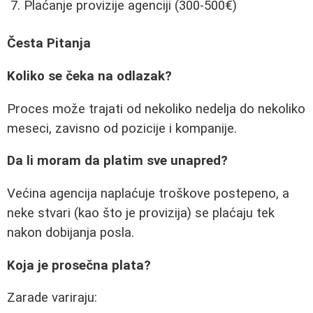
Plaćanje provizije agenciji (300-500€)
Česta Pitanja
Koliko se čeka na odlazak?
Proces može trajati od nekoliko nedelja do nekoliko
meseci, zavisno od pozicije i kompanije.
Da li moram da platim sve unapred?
Većina agencija naplaćuje troškove postepeno, a
neke stvari (kao što je provizija) se plaćaju tek
nakon dobijanja posla.
Koja je prosečna plata?
Zarade variraju: