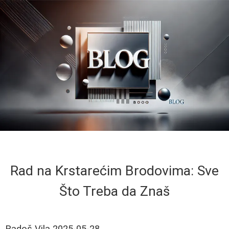
Rad na Krstarećim Brodovima: Sve
Što Treba da Znaš
Radoš Vila
2025-05-28