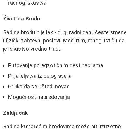
radnog iskustva
Život na Brodu
Rad na brodu nije lak - dugi radni dani, česte smene
i fizički zahtevni poslovi. Međutim, mnogi ističu da
je iskustvo vredno truda:
Putovanje po egzotičnim destinacijama
Prijateljstva iz celog sveta
Prilika da se uštedi novac
Mogućnost napredovanja
Zaključak
Rad na krstarećim brodovima može biti izuzetno