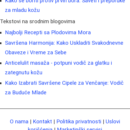
Kako se boriti protiv prvih bora: Saveti i preporuke
za mladu kožu
Tekstovi na srodnim blogovima
Najbolji Recepti sa Plodovima Mora
Savršena Harmonija: Kako Uskladiti Svakodnevne
Obaveze i Vreme za Sebe
Anticelulit masaža - potpuni vodič za glatku i
zategnutu kožu
Kako Izabrati Savršene Cipele za Venčanje: Vodič
za Buduće Mladе
O nama
|
Kontakt
|
Politika privatnosti
|
Uslovi
korišćenja
|
Marketinški servisi