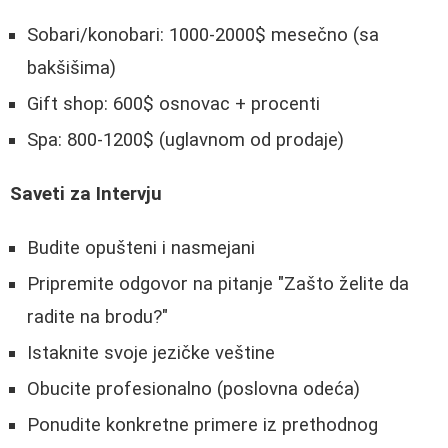
Sobari/konobari: 1000-2000$ mesečno (sa
bakšišima)
Gift shop: 600$ osnovac + procenti
Spa: 800-1200$ (uglavnom od prodaje)
Saveti za Intervju
Budite opušteni i nasmejani
Pripremite odgovor na pitanje "Zašto želite da
radite na brodu?"
Istaknite svoje jezičke veštine
Obucite profesionalno (poslovna odeća)
Ponudite konkretne primere iz prethodnog