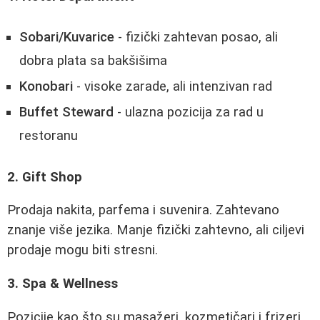
Sobari/Kuvarice
- fizički zahtevan posao, ali
dobra plata sa bakšišima
Konobari
- visoke zarade, ali intenzivan rad
Buffet Steward
- ulazna pozicija za rad u
restoranu
2. Gift Shop
Prodaja nakita, parfema i suvenira. Zahtevano
znanje više jezika. Manje fizički zahtevno, ali ciljevi
prodaje mogu biti stresni.
3. Spa & Wellness
Pozicije kao što su masažeri, kozmetičari i frizeri.