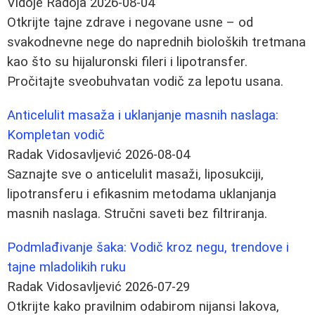
Vidoje Radoja
2026-08-04
Otkrijte tajne zdrave i negovane usne – od
svakodnevne nege do naprednih bioloških tretmana
kao što su hijaluronski fileri i lipotransfer.
Pročitajte sveobuhvatan vodič za lepotu usana.
Anticelulit masaža i uklanjanje masnih naslaga:
Kompletan vodič
Radak Vidosavljević
2026-08-04
Saznajte sve o anticelulit masaži, liposukciji,
lipotransferu i efikasnim metodama uklanjanja
masnih naslaga. Stručni saveti bez filtriranja.
Podmlađivanje šaka: Vodič kroz negu, trendove i
tajne mladolikih ruku
Radak Vidosavljević
2026-07-29
Otkrijte kako pravilnim odabirom nijansi lakova,