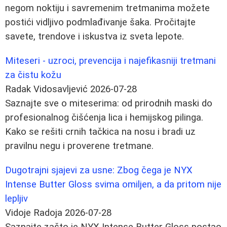
negom noktiju i savremenim tretmanima možete
postići vidljivo podmlađivanje šaka. Pročitajte
savete, trendove i iskustva iz sveta lepote.
Miteseri - uzroci, prevencija i najefikasniji tretmani
za čistu kožu
Radak Vidosavljević
2026-07-28
Saznajte sve o miteserima: od prirodnih maski do
profesionalnog čišćenja lica i hemijskog pilinga.
Kako se rešiti crnih tačkica na nosu i bradi uz
pravilnu negu i proverene tretmane.
Dugotrajni sjajevi za usne: Zbog čega je NYX
Intense Butter Gloss svima omiljen, a da pritom nije
lepljiv
Vidoje Radoja
2026-07-28
Saznajte zašto je NYX Intense Butter Gloss postao