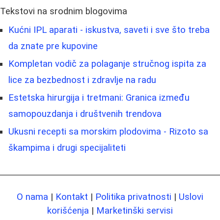
Tekstovi na srodnim blogovima
Kućni IPL aparati - iskustva, saveti i sve što treba
da znate pre kupovine
Kompletan vodič za polaganje stručnog ispita za
lice za bezbednost i zdravlje na radu
Estetska hirurgija i tretmani: Granica između
samopouzdanja i društvenih trendova
Ukusni recepti sa morskim plodovima - Rizoto sa
škampima i drugi specijaliteti
O nama
|
Kontakt
|
Politika privatnosti
|
Uslovi
korišćenja
|
Marketinški servisi