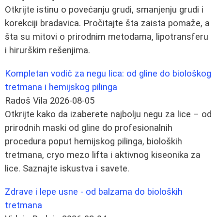
Otkrijte istinu o povećanju grudi, smanjenju grudi i
korekciji bradavica. Pročitajte šta zaista pomaže, a
šta su mitovi o prirodnim metodama, lipotransferu
i hirurškim rešenjima.
Kompletan vodič za negu lica: od gline do biološkog
tretmana i hemijskog pilinga
Radoš Vila
2026-08-05
Otkrijte kako da izaberete najbolju negu za lice – od
prirodnih maski od gline do profesionalnih
procedura poput hemijskog pilinga, bioloških
tretmana, cryo mezo lifta i aktivnog kiseonika za
lice. Saznajte iskustva i savete.
Zdrave i lepe usne - od balzama do bioloških
tretmana