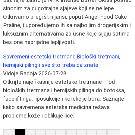
sinonim za dugotrajne sjajeve koji se ne lepe.
Otkrivamo pregršt nijansi, poput Angel Food Cake i
Praline, i upoređujemo ih sa najboljim drogerijskim i
luksuznim alternativama za usne koje sijaju satima
bez one neprijatne lepljivosti.
Savremeni estetski tretmani: Biološki tretmani,
hemijski piling i sve što treba da znate
Vidoje Radoja
2026-07-28
Otkrijte najefikasnije estetske tretmane – od
bioloških tretmana i hemijskih pilinga do botoksa,
faceliftinga, liposukcije i korekcije bora. Saznajte
kako savremena estetska medicina rešava
probleme kože i oblikuje lice.