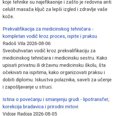
koje tehnike su najefikasnije i zašto je redovna anti
celulit masaža ključ za lepši izgled i zdravlje vaše
kože.
Prekvalifikacija za medicinskog tehničara -
kompletan vodič kroz proces, ispite i praksu
Radoš Vila
2026-08-06
Sveobuhvatan vodič kroz prekvalifikaciju za
medicinskog tehničara i medicinsku sestru. Kako
upisati privatnu ili državnu medicinsku školu, šta
očekivati na ispitima, kako organizovati praksu i
dobiti diplomu. Iskustva polaznika, saveti za učenje
i zapošljavanje u struci.
Istina o povećanju i smanjenju grudi - lipotransfer,
korekcija bradavica i prirodni mitovi
Vidoje Radoja
2026-08-05