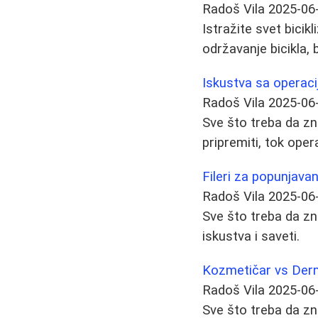
Radoš Vila
2025-06
Istražite svet bici
održavanje bicikla,
Iskustva sa operaci
Radoš Vila
2025-06
Sve što treba da zn
pripremiti, tok oper
Fileri za popunjava
Radoš Vila
2025-06
Sve što treba da zna
iskustva i saveti.
Kozmetičar vs Derm
Radoš Vila
2025-06
Sve što treba da zn