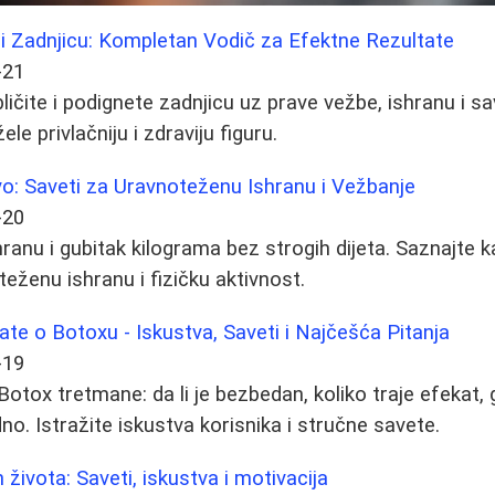
ići Zadnjicu: Kompletan Vodič za Efektne Rezultate
-21
ličite i podignete zadnjicu uz prave vežbe, ishranu i 
le privlačniju i zdraviju figuru.
o: Saveti za Uravnoteženu Ishranu i Vežbanje
-20
ranu i gubitak kilograma bez strogih dijeta. Saznajte k
eženu ishranu i fizičku aktivnost.
ate o Botoxu - Iskustva, Saveti i Najčešća Pitanja
-19
otox tretmane: da li je bezbedan, koliko traje efekat, gd
dno. Istražite iskustva korisnika i stručne savete.
 života: Saveti, iskustva i motivacija