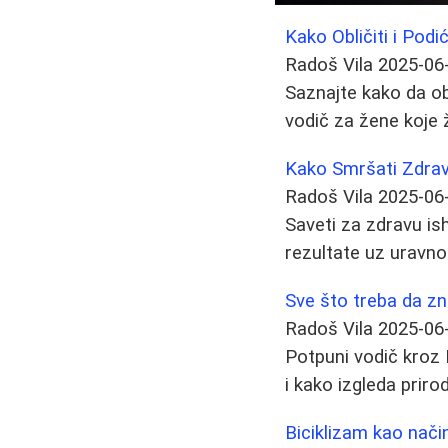
Kako Obličiti i Pod
Radoš Vila
2025-06
Saznajte kako da ob
vodič za žene koje že
Kako Smršati Zdrav
Radoš Vila
2025-06
Saveti za zdravu ish
rezultate uz uravnot
Sve što treba da zn
Radoš Vila
2025-06
Potpuni vodič kroz B
i kako izgleda priro
Biciklizam kao način