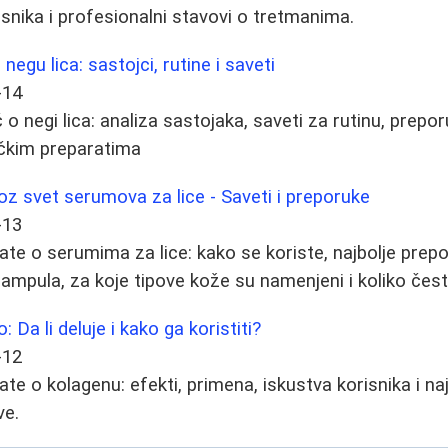
isnika i profesionalni stavovi o tretmanima.
egu lica: sastojci, rutine i saveti
-14
o negi lica: analiza sastojaka, saveti za rutinu, prepor
ičkim preparatima
z svet serumova za lice - Saveti i preporuke
-13
ate o serumima za lice: kako se koriste, najbolje prepo
mpula, za koje tipove kože su namenjeni i koliko često 
o: Da li deluje i kako ga koristiti?
-12
te o kolagenu: efekti, primena, iskustva korisnika i naj
ve.