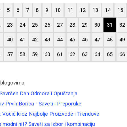
4
5
6
7
8
9
10
11
12
13
14
15
2
23
24
25
26
27
28
29
30
31
32
9
40
41
42
43
44
45
46
47
48
49
6
57
58
59
60
61
62
63
64
65
66
 blogovima
a Savršen Dan Odmora i Opuštanja
iv Prvih Borica - Saveti i Preporuke
 Vodič kroz Najbolje Proizvode i Trendove
 modni hit? Saveti za izbor i kombinaciju