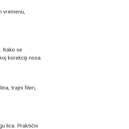
om vremenu,
a. Kako se
koj korekciji nosa.
, trajni fileri,
 lica. Praktični