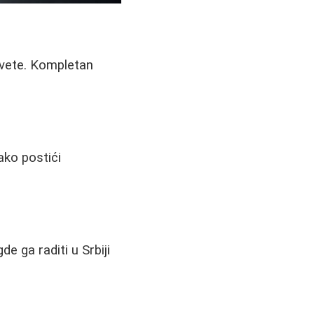
savete. Kompletan
ako postići
e ga raditi u Srbiji