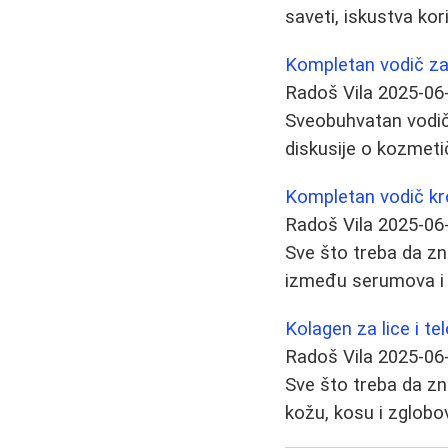
saveti, iskustva kor
Kompletan vodič za n
Radoš Vila
2025-06
Sveobuhvatan vodič 
diskusije o kozmet
Kompletan vodič kro
Radoš Vila
2025-06
Sve što treba da zn
između serumova i a
Kolagen za lice i tel
Radoš Vila
2025-06
Sve što treba da zna
kožu, kosu i zglobo