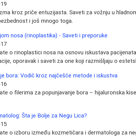
-19
klizma kroz priče entuzijasta. Saveti za vožnju u hladn
 bezbednost i još mnogo toga.
jom nosa (rinoplastika) - Saveti i preporuke
-17
ate o rinoplastici nosa na osnovu iskustava pacijenat
acije, oporavak i saveti za one koji razmišljaju o estets
nje bora: Vodič kroz najčešće metode i iskustva
-16
te o filerima za popunjavanje bora – hijaluronska kiselina
atolog: Šta je Bolje za Negu Lica?
-15
ate o izboru između kozmetičara i dermatologa za negu