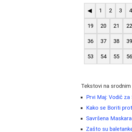
◀
1
2
3
19
20
21
2
36
37
38
3
53
54
55
5
Tekstovi na srodnim
Prvi Maj: Vodič z
Kako se Boriti prot
Savršena Maskara:
Zašto su baletanke