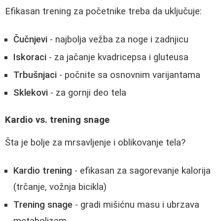
Efikasan trening za početnike treba da uključuje:
Čučnjevi
- najbolja vežba za noge i zadnjicu
Iskoraci
- za jačanje kvadricepsa i gluteusa
Trbušnjaci
- počnite sa osnovnim varijantama
Sklekovi
- za gornji deo tela
Kardio vs. trening snage
Šta je bolje za mrsavljenje i oblikovanje tela?
Kardio trening
- efikasan za sagorevanje kalorija
(trčanje, vožnja bicikla)
Trening snage
- gradi mišićnu masu i ubrzava
metabolizam