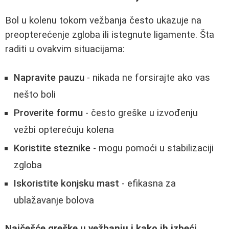
Bol u kolenu tokom vežbanja često ukazuje na
preopterećenje zgloba ili istegnute ligamente. Šta
raditi u ovakvim situacijama:
Napravite pauzu
- nikada ne forsirajte ako vas
nešto boli
Proverite formu
- često greške u izvođenju
vežbi opterećuju kolena
Koristite steznike
- mogu pomoći u stabilizaciji
zgloba
Iskoristite konjsku mast
- efikasna za
ublažavanje bolova
Najčešće greške u vežbanju i kako ih izbeći