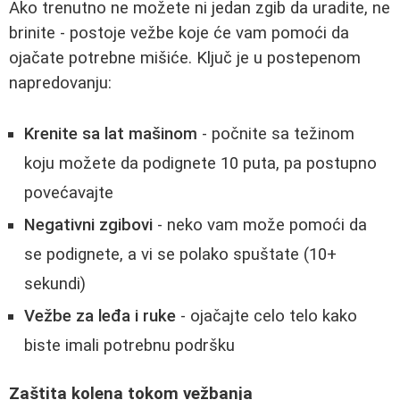
Ako trenutno ne možete ni jedan zgib da uradite, ne
brinite - postoje vežbe koje će vam pomoći da
ojačate potrebne mišiće. Ključ je u postepenom
napredovanju:
Krenite sa lat mašinom
- počnite sa težinom
koju možete da podignete 10 puta, pa postupno
povećavajte
Negativni zgibovi
- neko vam može pomoći da
se podignete, a vi se polako spuštate (10+
sekundi)
Vežbe za leđa i ruke
- ojačajte celo telo kako
biste imali potrebnu podršku
Zaštita kolena tokom vežbanja