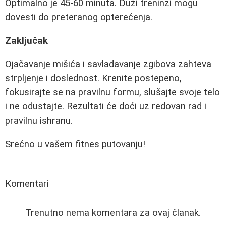
Optimalno je 45-60 minuta. Duži treninzi mogu
dovesti do preteranog opterećenja.
Zaključak
Ojačavanje mišića i savladavanje zgibova zahteva
strpljenje i doslednost. Krenite postepeno,
fokusirajte se na pravilnu formu, slušajte svoje telo
i ne odustajte. Rezultati će doći uz redovan rad i
pravilnu ishranu.
Srećno u vašem fitnes putovanju!
Komentari
Trenutno nema komentara za ovaj članak.