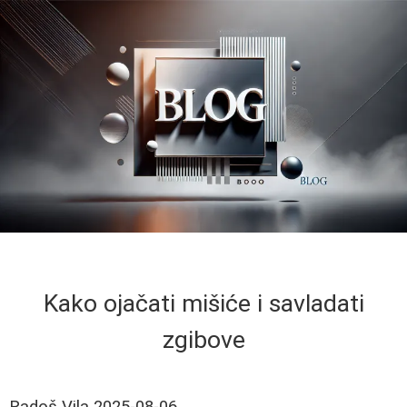
Kako ojačati mišiće i savladati
zgibove
Radoš Vila
2025-08-06