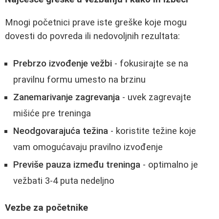
Mnogi početnici prave iste greške koje mogu
dovesti do povreda ili nedovoljnih rezultata:
Prebrzo izvođenje vežbi
- fokusirajte se na
pravilnu formu umesto na brzinu
Zanemarivanje zagrevanja
- uvek zagrevajte
mišiće pre treninga
Neodgovarajuća težina
- koristite težine koje
vam omogućavaju pravilno izvođenje
Previše pauza između treninga
- optimalno je
vežbati 3-4 puta nedeljno
Vezbe za početnike