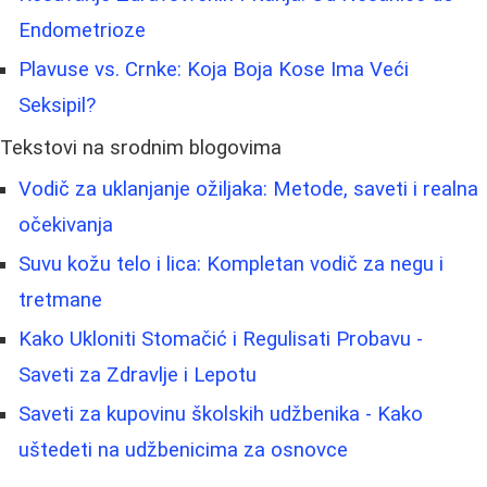
Endometrioze
Plavuse vs. Crnke: Koja Boja Kose Ima Veći
Seksipil?
Tekstovi na srodnim blogovima
Vodič za uklanjanje ožiljaka: Metode, saveti i realna
očekivanja
Suvu kožu telo i lica: Kompletan vodič za negu i
tretmane
Kako Ukloniti Stomačić i Regulisati Probavu -
Saveti za Zdravlje i Lepotu
Saveti za kupovinu školskih udžbenika - Kako
uštedeti na udžbenicima za osnovce