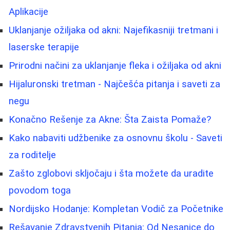
Aplikacije
Uklanjanje ožiljaka od akni: Najefikasniji tretmani i
laserske terapije
Prirodni načini za uklanjanje fleka i ožiljaka od akni
Hijaluronski tretman - Najčešća pitanja i saveti za
negu
Konačno Rešenje za Akne: Šta Zaista Pomaže?
Kako nabaviti udžbenike za osnovnu školu - Saveti
za roditelje
Zašto zglobovi skljočaju i šta možete da uradite
povodom toga
Nordijsko Hodanje: Kompletan Vodič za Početnike
Rešavanje Zdravstvenih Pitanja: Od Nesanice do