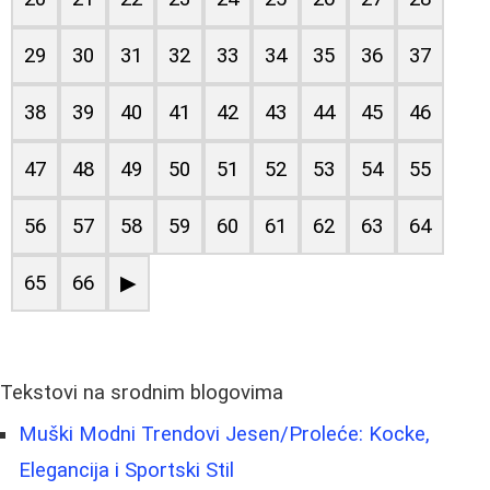
29
30
31
32
33
34
35
36
37
38
39
40
41
42
43
44
45
46
47
48
49
50
51
52
53
54
55
56
57
58
59
60
61
62
63
64
65
66
▶
Tekstovi na srodnim blogovima
Muški Modni Trendovi Jesen/Proleće: Kocke,
Elegancija i Sportski Stil