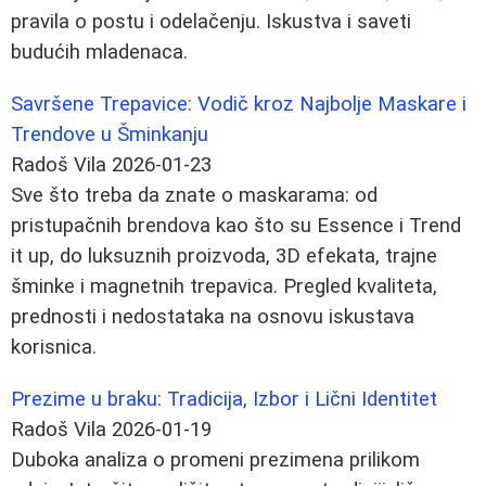
pravila o postu i odelačenju. Iskustva i saveti
budućih mladenaca.
Savršene Trepavice: Vodič kroz Najbolje Maskare i
Trendove u Šminkanju
Radoš Vila
2026-01-23
Sve što treba da znate o maskarama: od
pristupačnih brendova kao što su Essence i Trend
it up, do luksuznih proizvoda, 3D efekata, trajne
šminke i magnetnih trepavica. Pregled kvaliteta,
prednosti i nedostataka na osnovu iskustava
korisnica.
Prezime u braku: Tradicija, Izbor i Lični Identitet
Radoš Vila
2026-01-19
Duboka analiza o promeni prezimena prilikom