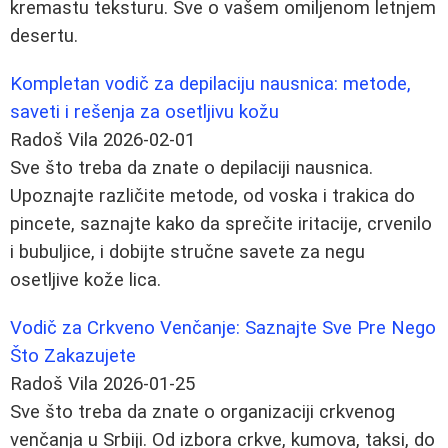
kremastu teksturu. Sve o vašem omiljenom letnjem
desertu.
Kompletan vodič za depilaciju nausnica: metode,
saveti i rešenja za osetljivu kožu
Radoš Vila
2026-02-01
Sve što treba da znate o depilaciji nausnica.
Upoznajte različite metode, od voska i trakica do
pincete, saznajte kako da sprečite iritacije, crvenilo
i bubuljice, i dobijte stručne savete za negu
osetljive kože lica.
Vodič za Crkveno Venčanje: Saznajte Sve Pre Nego
Što Zakazujete
Radoš Vila
2026-01-25
Sve što treba da znate o organizaciji crkvenog
venčanja u Srbiji. Od izbora crkve, kumova, taksi, do