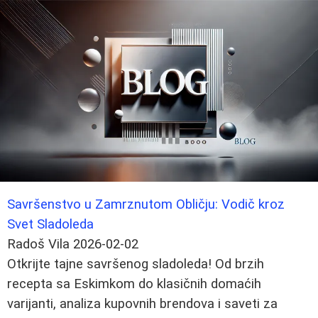
Savršenstvo u Zamrznutom Obličju: Vodič kroz
Svet Sladoleda
Radoš Vila
2026-02-02
Otkrijte tajne savršenog sladoleda! Od brzih
recepta sa Eskimkom do klasičnih domaćih
varijanti, analiza kupovnih brendova i saveti za