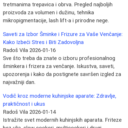
tretmanima trepavica i obrva. Pregled najboljih
proizvoda za volumen i dužinu, tehnika
mikropigmentacije, lash lift-a i prirodne nege.
Saveti za Izbor Šminke i Frizure za Vaše Venčanje:
Kako Izbeći Stres i Biti Zadovoljna
Radoš Vila
2026-01-16
Sve što treba da znate o izboru profesionalnog
šminkera i frizera za venčanje. Iskustva, saveti,
upozorenja i kako da postignete savršen izgled za
najvažniji dan.
Vodič kroz moderne kuhinjske aparate: Zdravlje,
praktičnost i ukus
Radoš Vila
2026-01-14
Istražite svet modernih kuhinjskih aparata. Friteze
bez ulja, slow cookeri, multicookeri i drugi