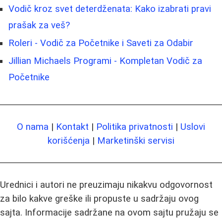
Vodič kroz svet deterdženata: Kako izabrati pravi
prašak za veš?
Roleri - Vodič za Početnike i Saveti za Odabir
Jillian Michaels Programi - Kompletan Vodič za
Početnike
O nama
|
Kontakt
|
Politika privatnosti
|
Uslovi
korišćenja
|
Marketinški servisi
Urednici i autori ne preuzimaju nikakvu odgovornost
za bilo kakve greške ili propuste u sadržaju ovog
sajta. Informacije sadržane na ovom sajtu pružaju se