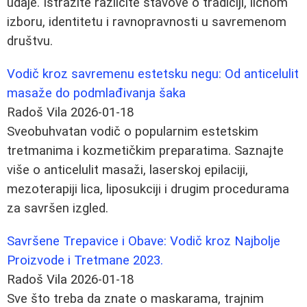
udaje. Istražite različite stavove o tradiciji, ličnom
izboru, identitetu i ravnopravnosti u savremenom
društvu.
Vodič kroz savremenu estetsku negu: Od anticelulit
masaže do podmlađivanja šaka
Radoš Vila
2026-01-18
Sveobuhvatan vodič o popularnim estetskim
tretmanima i kozmetičkim preparatima. Saznajte
više o anticelulit masaži, laserskoj epilaciji,
mezoterapiji lica, liposukciji i drugim procedurama
za savršen izgled.
Savršene Trepavice i Obave: Vodič kroz Najbolje
Proizvode i Tretmane 2023.
Radoš Vila
2026-01-18
Sve što treba da znate o maskarama, trajnim