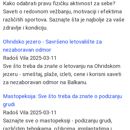
Kako odabrati pravu fizičku aktivnost za sebe?
Saveti o redovnom vežbanju, motivaciji i efektima
različitih sportova. Saznajte šta je najbolje za vaše
zdravlje i kondiciju.
Ohridsko jezero - Savršeno letovalište za
nezaboravan odmor
Radoš Vila
2025-03-11
Sve što treba da znate o letovanju na Ohridskom
jezeru - smeštaj, plaže, izleti, cene i korisni saveti
za nezaboravan odmor na Balkanu.
Mastopeksija: Sve što treba da znate o podizanju
grudi
Radoš Vila
2025-03-11
Saznajte sve o mastopeksiji - podizanju grudi,
različitim tehnikama, ožiljcima, implantatima i