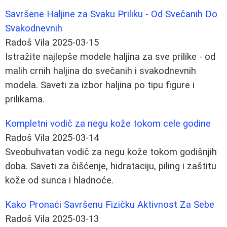
Savršene Haljine za Svaku Priliku - Od Svečanih Do
Svakodnevnih
Radoš Vila
2025-03-15
Istražite najlepše modele haljina za sve prilike - od
malih crnih haljina do svečanih i svakodnevnih
modela. Saveti za izbor haljina po tipu figure i
prilikama.
Kompletni vodič za negu kože tokom cele godine
Radoš Vila
2025-03-14
Sveobuhvatan vodič za negu kože tokom godišnjih
doba. Saveti za čišćenje, hidrataciju, piling i zaštitu
kože od sunca i hladnoće.
Kako Pronaći Savršenu Fizičku Aktivnost Za Sebe
Radoš Vila
2025-03-13