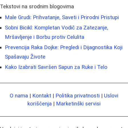
Tekstovi na srodnim blogovima
Male Grudi: Prihvatanje, Saveti i Prirodni Pristupi
Sobni Bicikl: Kompletan Vodič za Zatezanje,
Mršavljenje i Borbu protiv Celulita
Prevencija Raka Dojke: Pregledi i Dijagnostika Koji
Spašavaju Živote
Kako Izabrati Savršen Sapun za Ruke i Telo
O nama
|
Kontakt
|
Politika privatnosti
|
Uslovi
korišćenja
|
Marketinški servisi