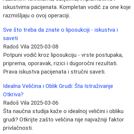
iskustvima pacijenata. Kompletan vodič za one koje
razmišljaju o ovoj operaciji.
Sve što treba da znate o liposukciji - iskustva i
saveti
Radoš Vila
2025-03-08
Potpuni vodič kroz liposukciju - vrste postupaka,
priprema, oporavak, rizici i dugoročni rezultati.
Prava iskustva pacijenata i stručni saveti.
Idealna Veličina i Oblik Grudi: Šta Istraživanje
Otkriva?
Radoš Vila
2025-03-06
Šta naučna studija kaže o idealnoj veličini i obliku
grudi? Otkrijte zašto veličina nije najvažniji faktor
privlačnosti.