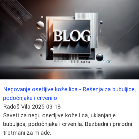
Negovanje osetljive kože lica - Rešenja za bubuljice,
podočnjake i crvenilo
Radoš Vila
2025-03-18
Saveti za negu osetljive kože lica, uklanjanje
bubuljica, podočnjaka i crvenila. Bezbedni i prirodni
tretmani za mlade.