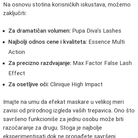
Na osnovu stotina korisničkih iskustava, možemo
zaključiti:
Za dramatičan volumen:
Pupa Diva's Lashes
Najbolji odnos cene i kvaliteta:
Essence Multi
Action
Za precizno razdvajanje:
Max Factor False Lash
Effect
Za osetljive oči:
Clinique High Impact
Imajte na umu da efekat maskare u velikoj meri
zavisi od prirodnog izgleda vaših trepavica. Ono što
savršeno funkcioniše za jednu osobu može biti
razočaranje za drugu. Stoga je najbolje
eksperimentisati dok ne pronađete savršeni