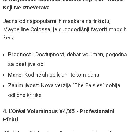
Koji Ne Izneverava
Jedna od najpopularnijih maskara na tržištu,
Maybelline Colossal je dugogodišnji favorit mnogih
žena.
Prednosti:
Dostupnost, dobar volumen, pogodna
za osetljive oči
Mane:
Kod nekih se kruni tokom dana
Zanimljivost:
Nova verzija "The Falsies" dobija
odlične kritike
4. L'Oréal Voluminous X4/X5 - Profesionalni
Efekti