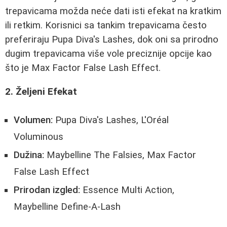
trepavicama možda neće dati isti efekat na kratkim
ili retkim. Korisnici sa tankim trepavicama često
preferiraju Pupa Diva's Lashes, dok oni sa prirodno
dugim trepavicama više vole preciznije opcije kao
što je Max Factor False Lash Effect.
2. Željeni Efekat
Volumen:
Pupa Diva's Lashes, L'Oréal
Voluminous
Dužina:
Maybelline The Falsies, Max Factor
False Lash Effect
Prirodan izgled:
Essence Multi Action,
Maybelline Define-A-Lash