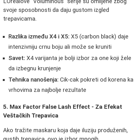
L'Oréalove "Voluminous" serije su omiljene zbog
svoje sposobnosti da daju gustom izgled
trepavicama.
Razlika između X4 i X5:
X5 (carbon black) daje
intenzivniju crnu boju ali može se kruniti
Savet:
X4 varijanta je bolji izbor za one koji žele
da izbegnu krunjenje
Tehnika nanošenja:
Cik-cak pokreti od korena ka
vrhovima za najbolje rezultate
5. Max Factor False Lash Effect - Za Efekat
Veštačkih Trepavica
Ako tražite maskaru koja daje iluziju produženih,
gustih trepavica, ovo je izbor mnogih