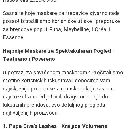
Saznajte koje maskare za trepavice stvarno rade
posao! Istražili smo korisničke utiske i preporuke
za brendove poput Pupa, Maybelline, L'Oréal i
Essence.
Najbolje Maskare za Spektakularan Pogled -
Testirano i Povereno
U potrazi za savršenom maskarom? Pročitali smo
stotine korisničkih iskustava i donosimo vam
najiskrenije preporuke za maskare koje stvarno
daju rezultate. Od jeftinih dragstor opcija do
luksuznih brendova, evo detaljnog pregleda
najhvaljenijih proizvoda.
1. Pupa Diva's Lashes - Kraljica Volumena