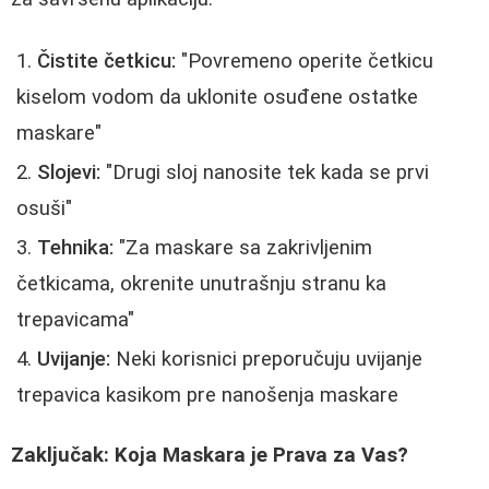
Čistite četkicu:
"Povremeno operite četkicu
kiselom vodom da uklonite osuđene ostatke
maskare"
Slojevi:
"Drugi sloj nanosite tek kada se prvi
osuši"
Tehnika:
"Za maskare sa zakrivljenim
četkicama, okrenite unutrašnju stranu ka
trepavicama"
Uvijanje:
Neki korisnici preporučuju uvijanje
trepavica kasikom pre nanošenja maskare
Zaključak: Koja Maskara je Prava za Vas?