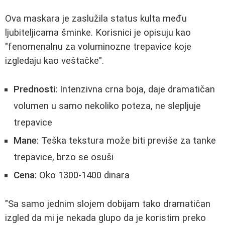
Ova maskara je zaslužila status kulta među
ljubiteljicama šminke. Korisnici je opisuju kao
"fenomenalnu za voluminozne trepavice koje
izgledaju kao veštačke".
Prednosti:
Intenzivna crna boja, daje dramatičan
volumen u samo nekoliko poteza, ne slepljuje
trepavice
Mane:
Teška tekstura može biti previše za tanke
trepavice, brzo se osuši
Cena:
Oko 1300-1400 dinara
"Sa samo jednim slojem dobijam tako dramatičan
izgled da mi je nekada glupo da je koristim preko