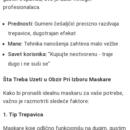
profesionalaca.
Prednosti:
Gumeni češaljčić precizno razdvaja
trepavice, dugotrajan efekat
Mane:
Tehnika nanošenja zahteva malo vežbe
Savet korisnika:
"Kupujte neotvorenu - traje
dugo i ne suši se"
Šta Treba Uzeti u Obzir Pri Izboru Maskare
Kako bi pronašli idealnu maskaru za vaše potrebe,
važno je razmotriti sledeće faktore:
1. Tip Trepavica
Maskare koje odlično funkcionišu na dugim, gustim