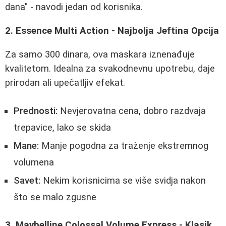
dana" - navodi jedan od korisnika.
2. Essence Multi Action - Najbolja Jeftina Opcija
Za samo 300 dinara, ova maskara iznenađuje
kvalitetom. Idealna za svakodnevnu upotrebu, daje
prirodan ali upečatljiv efekat.
Prednosti:
Nevjerovatna cena, dobro razdvaja
trepavice, lako se skida
Mane:
Manje pogodna za traženje ekstremnog
volumena
Savet:
Nekim korisnicima se više svidja nakon
što se malo zgusne
3. Maybelline Colossal Volume Express - Klasik