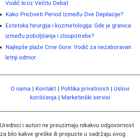
Vodič kroz Večitu Debat
Kako Preživeti Period Između Dve Depilacije?
Estetska hirurgija i kozmetologija: Gde je granica
između poboljšanja i zloupotrebe?
Najlepše plaže Crne Gore: Vodič za nezaboravan
letnji odmor
O nama
|
Kontakt
|
Politika privatnosti
|
Uslovi
korišćenja
|
Marketinški servisi
Urednici i autori ne preuzimaju nikakvu odgovornost
za bilo kakve greške ili propuste u sadržaju ovog