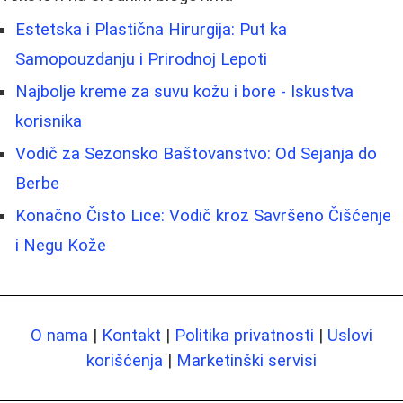
Estetska i Plastična Hirurgija: Put ka
Samopouzdanju i Prirodnoj Lepoti
Najbolje kreme za suvu kožu i bore - Iskustva
korisnika
Vodič za Sezonsko Baštovanstvo: Od Sejanja do
Berbe
Konačno Čisto Lice: Vodič kroz Savršeno Čišćenje
i Negu Kože
O nama
|
Kontakt
|
Politika privatnosti
|
Uslovi
korišćenja
|
Marketinški servisi