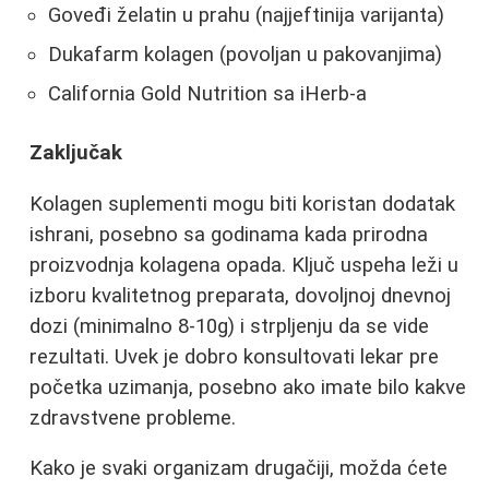
Goveđi želatin u prahu (najjeftinija varijanta)
Dukafarm kolagen (povoljan u pakovanjima)
California Gold Nutrition sa iHerb-a
Zaključak
Kolagen suplementi mogu biti koristan dodatak
ishrani, posebno sa godinama kada prirodna
proizvodnja kolagena opada. Ključ uspeha leži u
izboru kvalitetnog preparata, dovoljnoj dnevnoj
dozi (minimalno 8-10g) i strpljenju da se vide
rezultati. Uvek je dobro konsultovati lekar pre
početka uzimanja, posebno ako imate bilo kakve
zdravstvene probleme.
Kako je svaki organizam drugačiji, možda ćete