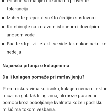
Počnite sa manjim dozama da proverite
toleranciju
Izaberite preparat sa što čistijim sastavom
Kombinujte sa zdravom ishranom i dovoljnim
unosom vode
Budite strpljivi - efekti se vide tek nakon nekoliko
nedelja
Najčešća pitanja o kolagenima
Da li kolagen pomaže pri mršavljenju?
Prema iskustvima korisnika, kolagen nema direktan
uticaj na gubitak kilograma, ali može posredno
pomoći kroz poboljšanje kvaliteta kože i podršku
mišićima tokom vežbanja.