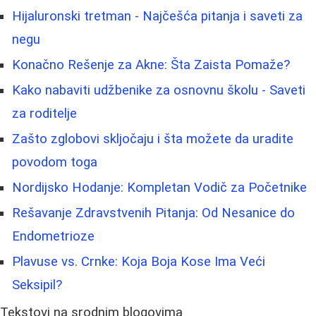
Hijaluronski tretman - Najčešća pitanja i saveti za
negu
Konačno Rešenje za Akne: Šta Zaista Pomaže?
Kako nabaviti udžbenike za osnovnu školu - Saveti
za roditelje
Zašto zglobovi skljočaju i šta možete da uradite
povodom toga
Nordijsko Hodanje: Kompletan Vodič za Početnike
Rešavanje Zdravstvenih Pitanja: Od Nesanice do
Endometrioze
Plavuse vs. Crnke: Koja Boja Kose Ima Veći
Seksipil?
Tekstovi na srodnim blogovima