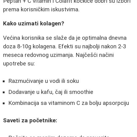
Peptan + C vitamin i Colafit kockice dobri su izbori
prema korisničkim iskustvima.
Kako uzimati kolagen?
Većina korisnika se slaže da je optimalna dnevna
doza 8-10g kolagena. Efekti su najbolji nakon 2-3
meseca redovnog uzimanja. Najčešći načini
upotrebe su:
Razmućivanje u vodi ili soku
Dodavanje u kafu, čaj ili smoothie
Kombinacija sa vitaminom C za bolju apsorpciju
Saveti za početnike: