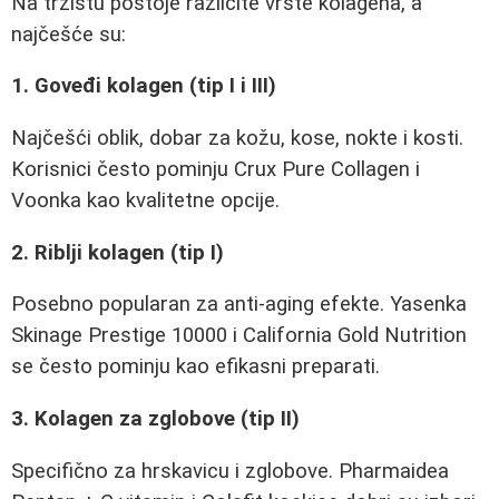
Na tržištu postoje različite vrste kolagena, a
najčešće su:
1. Goveđi kolagen (tip I i III)
Najčešći oblik, dobar za kožu, kose, nokte i kosti.
Korisnici često pominju Crux Pure Collagen i
Voonka kao kvalitetne opcije.
2. Riblji kolagen (tip I)
Posebno popularan za anti-aging efekte. Yasenka
Skinage Prestige 10000 i California Gold Nutrition
se često pominju kao efikasni preparati.
3. Kolagen za zglobove (tip II)
Specifično za hrskavicu i zglobove. Pharmaidea