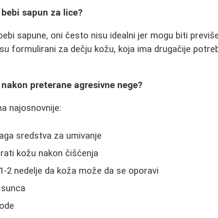
i bebi sapun za lice?
ebi sapune, oni često nisu idealni jer mogu biti previše 
i su formulirani za dečju kožu, koja ima drugačije potr
 nakon preterane agresivne nege?
na najosnovnije:
laga sredstva za umivanje
rati kožu nakon čišćenja
g 1-2 nedelje da koža može da se oporavi
d sunca
vode