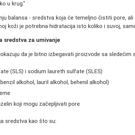
ako u krug."
nju balansa - sredstva koja će temeljno čistiti pore, al
oj koži je potrebna hidratacija isto koliko i suvoj, sa
va sredstva za umivanje
pokazuju da je bitno izbegavati proizvode sa sledećim 
fate (SLS) i sodium laureth sulfate (SLES)
benzil alkohol, lauril alkohol, behenil alkohol)
feme
azelin koji mogu začepljivati pore
a sredstva kao što su: