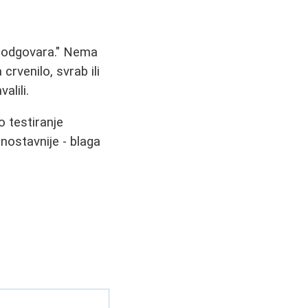
u odgovara." Nema
rvenilo, svrab ili
alili.
o testiranje
nostavnije - blaga