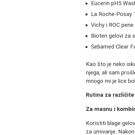
Eucerin pH5 Was
La Roche-Posay T
Vichy i ROC pene 
Bioten gelovi za s
Sebamed Clear Fa
Kao što je neko is
njega, ali sam proš
mnogo mi je lice bol
Rutina za različite
Za masnu i kombi
Koristiti blage gel
za umivanje. Nakon č