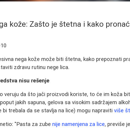
a kože: Zašto je štetna i kako pronać
-10
esivna nega kože može biti štetna, kako prepoznati pr
taviti zdravu rutinu nege lica.
edstva nisu rešenje
 veruju da što jači proizvodi koriste, to će im koža bi
poput jakih sapuna, gelova sa visokim sadržajem alkoho
 bi trebala da se stavlja na lice) mogu napraviti
više š
imetio: "Pasta za zube
nije namenjena za lice
, previše j