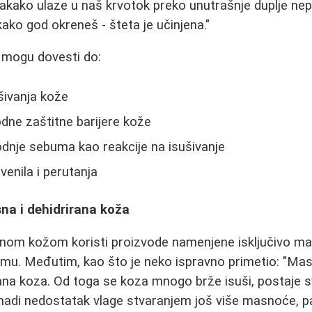
vakako ulaze u naš krvotok preko unutrašnje duplje nep
kako god okreneš - šteta je učinjena."
 mogu dovesti do:
ivanja kože
dne zaštitne barijere kože
dnje sebuma kao reakcije na isušivanje
rvenila i perutanja
na i dehidrirana koža
nom kožom koristi proizvode namenjene isključivo mas
remu. Međutim, kao što je neko ispravno primetio: "Ma
ana koza. Od toga se koza mnogo brže isuši, postaje sv
adi nedostatak vlage stvaranjem još više masnoće, p