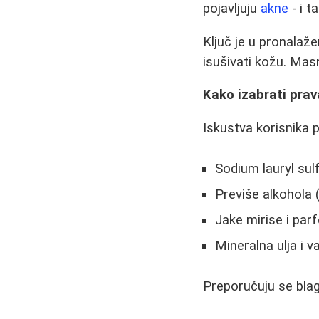
pojavljuju
akne
- i t
Ključ je u pronalaže
isušivati kožu. Masn
Kako izabrati pra
Iskustva korisnika 
Sodium lauryl sul
Previše alkohola (
Jake mirise i par
Mineralna ulja i v
Preporučuju se blag