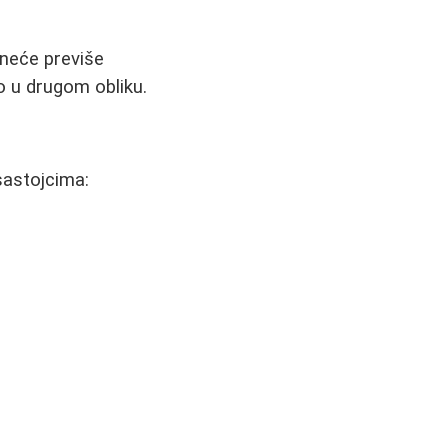
i neće previše
mo u drugom obliku.
sastojcima: