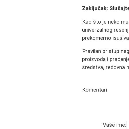
Zaključak: Slušajt
Kao što je neko mu
univerzalnog rešenj
prekomerno isušivanj
Pravilan pristup neg
proizvoda i praćenje
sredstva, redovna h
Komentari
Vaše ime: