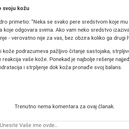
e svoju kožu
dro primetio: "Neka se svako pere sredstvom koje m
a koje odgovara svima. Ako vam neko sredstvo izaziva c
e - verovatno nije za vas, bez obzira koliko ga drugi hv
i kože podrazumeva pažljivo čitanje sastojaka, strpljiv
 reakcija vaše kože. Ponekad je najbolje rešenje najjed
idratacija i strpljenje dok koža pronađe svoj balans.
Trenutno nema komentara za ovaj članak.