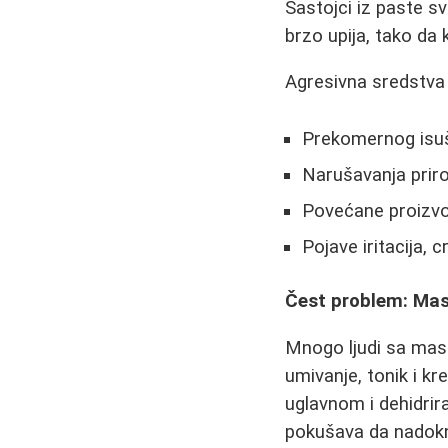
Sastojci iz paste s
brzo upija, tako da 
Agresivna sredstva
Prekomernog isuš
Narušavanja priro
Povećane proizvo
Pojave iritacija, c
Čest problem: Mas
Mnogo ljudi sa mas
umivanje, tonik i k
uglavnom i dehidrir
pokušava da nadokn