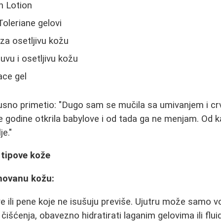
h Lotion
oleriane gelovi
za osetljivu kožu
uvu i osetljivu kožu
ce gel
kusno primetio: "Dugo sam se mučila sa umivanjem i c
le godine otkrila babylove i od tada ga ne menjam. Od 
je."
 tipove kože
novanu kožu:
ove ili pene koje ne isušuju previše. Ujutru može samo 
išćenja, obavezno hidratirati laganim gelovima ili flui