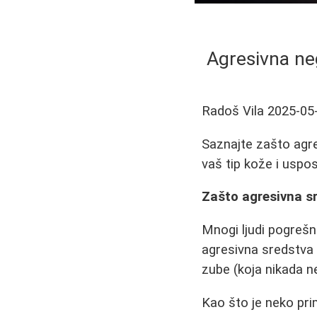
Agresivna neg
Radoš Vila
2025-05
Saznajte zašto agr
vaš tip kože i uspos
Zašto agresivna sr
Mnogi ljudi pogrešno
agresivna sredstva 
zube (koja nikada ne
Kao što je neko pr