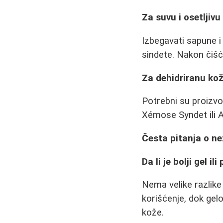
Za suvu i osetljivu
Izbegavati sapune i 
sindete. Nakon čišć
Za dehidriranu kož
Potrebni su proizvod
Xémose Syndet ili 
Česta pitanja o ne
Da li je bolji gel i
Nema velike razlike
korišćenje, dok gel
kože.