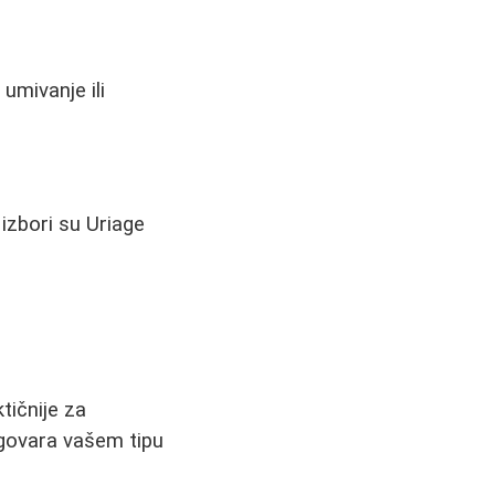
umivanje ili
 izbori su Uriage
tičnije za
dgovara vašem tipu