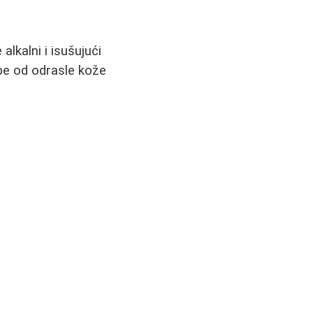
alkalni i isušujući
ebe od odrasle kože