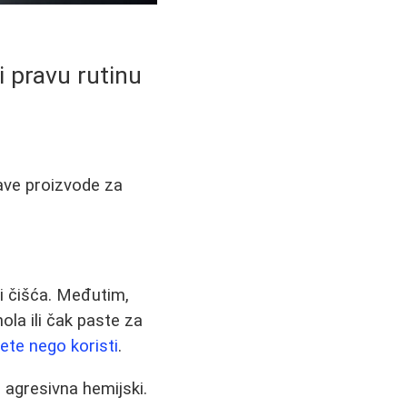
i pravu rutinu
ave proizvode za
ti čišća. Međutim,
la ili čak paste za
tete nego koristi
.
e agresivna hemijski.