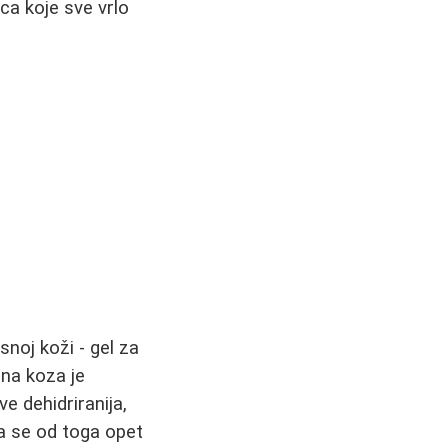
ca koje sve vrlo
noj koži - gel za
sna koza je
e dehidriranija,
a se od toga opet