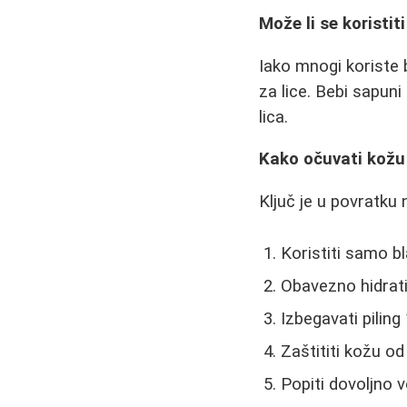
Može li se koristit
Iako mnogi koriste b
za lice. Bebi sapun
lica.
Kako očuvati kožu
Ključ je u povratku 
Koristiti samo b
Obavezno hidrati
Izbegavati pilin
Zaštititi kožu o
Popiti dovoljno 