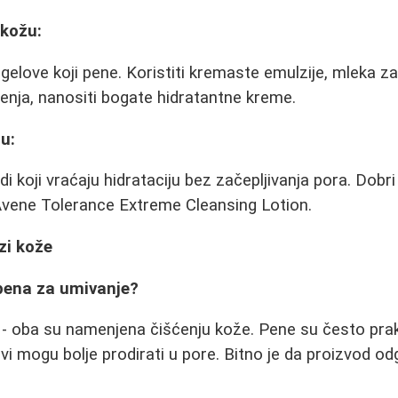
 kožu:
gelove koji pene. Koristiti kremaste emulzije, mleka za 
enja, nanositi bogate hidratantne kreme.
u:
i koji vraćaju hidrataciju bez začepljivanja pora. Dobri
Avene Tolerance Extreme Cleansing Lotion.
zi kože
li pena za umivanje?
 - oba su namenjena čišćenju kože. Pene su često prak
ovi mogu bolje prodirati u pore. Bitno je da proizvod o