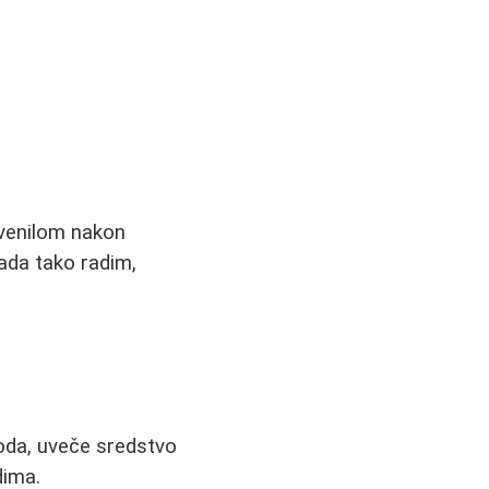
rvenilom nakon
kada tako radim,
voda, uveče sredstvo
dima.