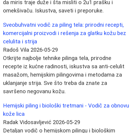
da miris traje duže i šta misliti o 2u1 prašku i
omekšivaču. Iskustva, saveti i preporuke.
Sveobuhvatni vodič za piling tela: prirodni recepti,
komercijalni proizvodi i rešenja za glatku kožu bez
celulita i strija
Radoš Vila
2026-05-29
Otkrijte najbolje tehnike pilinga tela, prirodne
recepte iz kućne radinosti, iskustva sa anti-celulit
masažom, hemijskim pilingovima i metodama za
uklanjanje strija. Sve što treba da znate za
savršeno negovanu kožu.
Hemijski piling i biološki tretmani - Vodič za obnovu
kože lica
Radak Vidosavljević
2026-05-29
Detaljan vodič o hemijskom pilingu i biološkim