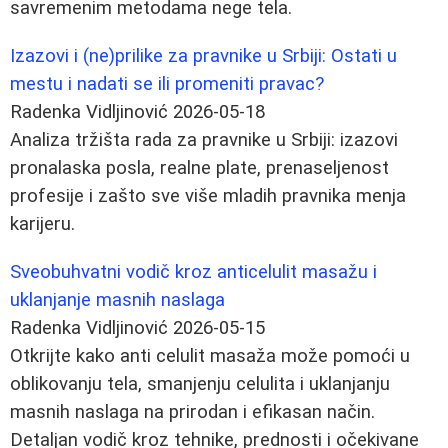
savremenim metodama nege tela.
Izazovi i (ne)prilike za pravnike u Srbiji: Ostati u
mestu i nadati se ili promeniti pravac?
Radenka Vidljinović
2026-05-18
Analiza tržišta rada za pravnike u Srbiji: izazovi
pronalaska posla, realne plate, prenaseljenost
profesije i zašto sve više mladih pravnika menja
karijeru.
Sveobuhvatni vodič kroz anticelulit masažu i
uklanjanje masnih naslaga
Radenka Vidljinović
2026-05-15
Otkrijte kako anti celulit masaža može pomoći u
oblikovanju tela, smanjenju celulita i uklanjanju
masnih naslaga na prirodan i efikasan način.
Detaljan vodič kroz tehnike, prednosti i očekivane