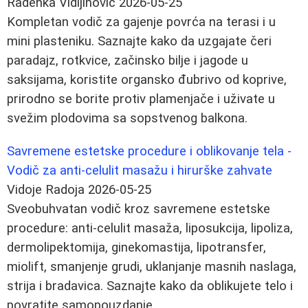
Radenka Vidljinović
2026-05-25
Kompletan vodič za gajenje povrća na terasi i u
mini plasteniku. Saznajte kako da uzgajate čeri
paradajz, rotkvice, začinsko bilje i jagode u
saksijama, koristite organsko đubrivo od koprive,
prirodno se borite protiv plamenjače i uživate u
svežim plodovima sa sopstvenog balkona.
Savremene estetske procedure i oblikovanje tela -
Vodič za anti-celulit masažu i hirurške zahvate
Vidoje Radoja
2026-05-25
Sveobuhvatan vodič kroz savremene estetske
procedure: anti-celulit masaža, liposukcija, lipoliza,
dermolipektomija, ginekomastija, lipotransfer,
miolift, smanjenje grudi, uklanjanje masnih naslaga,
strija i bradavica. Saznajte kako da oblikujete telo i
povratite samopouzdanje.