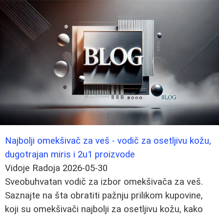
Najbolji omekšivač za veš - vodič za osetljivu kožu,
dugotrajan miris i 2u1 proizvode
Vidoje Radoja
2026-05-30
Sveobuhvatan vodič za izbor omekšivača za veš.
Saznajte na šta obratiti pažnju prilikom kupovine,
koji su omekšivači najbolji za osetljivu kožu, kako