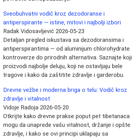
Sveobuhvatni vodič kroz dezodoranse i
antiperspirante — istine, mitovi i najbolji izbori
Radak Vidosavljević
2026-05-23
Detaljan pregled iskustava sa dezodoransima i
antiperspirantima — od aluminijum chlorohydrate
kontroverze do prirodnih alternativa. Saznajte koji
proizvodi najbolje deluju, koji ne ostavljaju bele
tragove i kako da zaštitite zdravlje i garderobu.
Drevne vežbe i moderna briga o telu: Vodič kroz
zdravlje i vitalnost
Vidoje Radoja
2026-05-20
Otkrijte kako drevne prakse poput pet tibetanaca
mogu da unaprede vašu vitalnost, držanje i opšte
zdravlje, i kako se ovi principi uklapaju sa