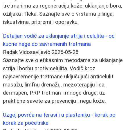
tretmanima za regeneraciju kože, uklanjanje bora,
ožiljaka i fleka. Saznajte sve o vrstama pilinga,
iskustvima, pripremi i oporavku.
Detaljan vodič za uklanjanje strija i celulita - od
kućne nege do savremenih tretmana
Radak Vidosavljević
2026-05-28
Saznajte sve o efikasnim metodama za uklanjanje
strija i borbu protiv celulita. Vodič kroz
najsavremenije tretmane uključujući anticelulit
masažu, limfnu drenažu, mezoterapiju lica,
dermapen, PRP tretman i mnoge druge, uz
praktične savete za prevenciju i negu kože.
Uzgoj povrća na terasi i u plasteniku - korak po
korak za početnike