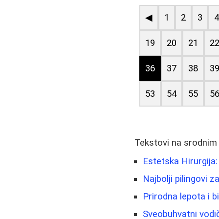
◀
1
2
3
19
20
21
2
36
37
38
3
53
54
55
5
Tekstovi na srodnim
Estetska Hirurgija
Najbolji pilingovi 
Prirodna lepota i b
Sveobuhvatni vodi