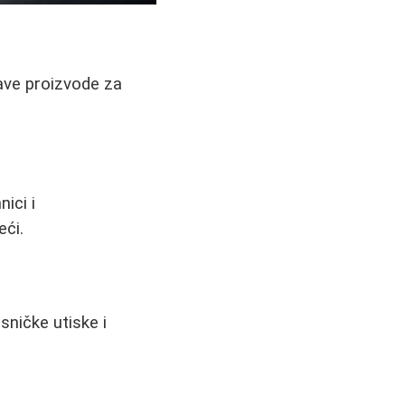
ave proizvode za
ici i
eći.
sničke utiske i