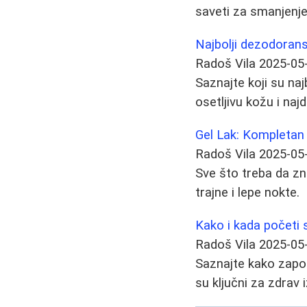
saveti za smanjenje 
Najbolji dezodoransi
Radoš Vila
2025-05
Saznajte koji su na
osetljivu kožu i naj
Gel Lak: Kompletan
Radoš Vila
2025-05
Sve što treba da zna
trajne i lepe nokte.
Kako i kada početi s
Radoš Vila
2025-05
Saznajte kako započe
su ključni za zdrav