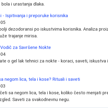
bola i urastanja dlaka.
 - Ispitivanja i preporuke korisnika
-05
jbolji dezodoransi po iskustvima korisnika. Analiza pro
duže trajanje mirisa.
 Vodič za Savršene Nokte
-04
te o gel lak tehnici za nokte - koraci, saveti, iskustva
a negom lica, tela i kose? Rituali i saveti
-03
ti sa negom lica, tela i kose, koliko često menjati prepa
 izgled. Saveti za svakodnevnu negu.