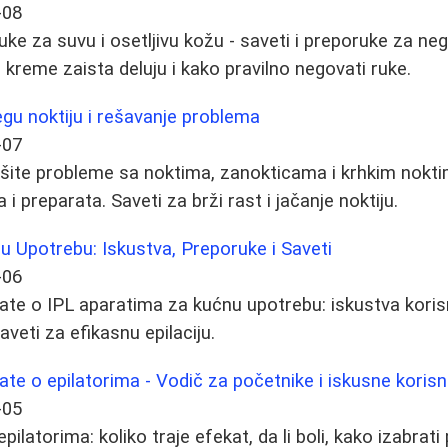
-08
uke za suvu i osetljivu kožu - saveti i preporuke za n
e kreme zaista deluju i kako pravilno negovati ruke.
egu noktiju i rešavanje problema
-07
ešite probleme sa noktima, zanokticama i krhkim nok
i preparata. Saveti za brži rast i jačanje noktiju.
u Upotrebu: Iskustva, Preporuke i Saveti
-06
ate o IPL aparatima za kućnu upotrebu: iskustva koris
aveti za efikasnu epilaciju.
ate o epilatorima - Vodič za početnike i iskusne korisn
-05
ilatorima: koliko traje efekat, da li boli, kako izabrati