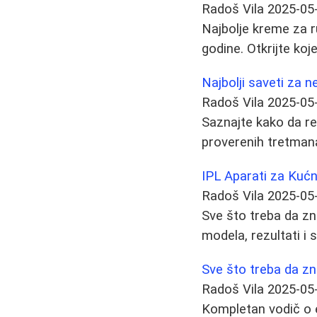
Radoš Vila
2025-05
Najbolje kreme za r
godine. Otkrijte koj
Najbolji saveti za n
Radoš Vila
2025-05
Saznajte kako da r
proverenih tretmana 
IPL Aparati za Kućn
Radoš Vila
2025-05
Sve što treba da zn
modela, rezultati i s
Sve što treba da zn
Radoš Vila
2025-05
Kompletan vodič o ep