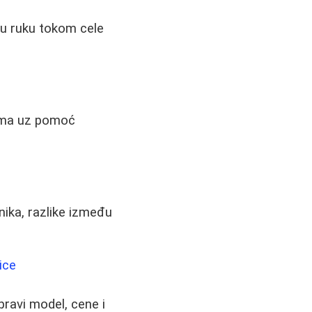
egu ruku tokom cele
tima uz pomoć
nika, razlike između
ice
 pravi model, cene i