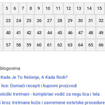
4
5
6
7
8
9
10
11
12
13
14
15
2
23
24
25
26
27
28
29
30
31
32
9
40
41
42
43
44
45
46
47
48
49
6
57
58
59
60
61
62
63
64
65
66
 blogovima
: Kada Je To Rešenje, A Kada Rizik?
za lice: Domaći recepti i kupovni proizvodi
iološki tretmani - kompletan vodič za negu lica i tela
č kroz tretmane kože i savremene estetske procedure