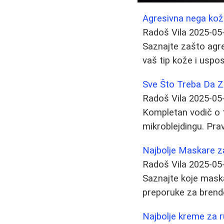
Agresivna nega kože
Radoš Vila
2025-05
Saznajte zašto agr
vaš tip kože i uspos
Sve Što Treba Da Zn
Radoš Vila
2025-05
Kompletan vodič o t
mikroblejdingu. Pra
Najbolje Maskare z
Radoš Vila
2025-05
Saznajte koje maska
preporuke za brendo
Najbolje kreme za r