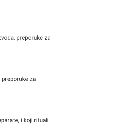
izvoda, preporuke za
 i preporuke za
rate, i koji rituali