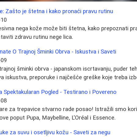
: Zašto je štetna i kako pronaći pravu rutinu
-10
esivna nega kože može biti štetna, kako prepoznati pr
taviti zdravu rutinu nege lica.
ate O Trajnoj Šminki Obrva - Iskustva i Saveti
-09
rajnoj šminki obrva - japanskom iscrtavanju, puder tehn
va iskustva, preporuke i najčešće greške koje treba izb
a Spektakularan Pogled - Testirano i Povereno
-08
re za trepavice stvarno rade posao! Istražili smo kori
ve poput Pupa, Maybelline, L'Oréal i Essence.
uke za suvu i osetljivu kožu - Saveti za negu