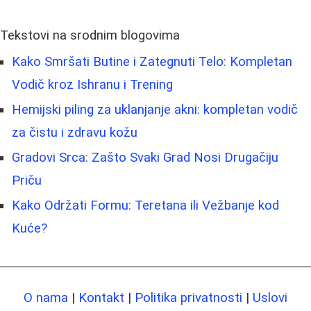
Tekstovi na srodnim blogovima
Kako Smršati Butine i Zategnuti Telo: Kompletan
Vodič kroz Ishranu i Trening
Hemijski piling za uklanjanje akni: kompletan vodič
za čistu i zdravu kožu
Gradovi Srca: Zašto Svaki Grad Nosi Drugačiju
Priču
Kako Održati Formu: Teretana ili Vežbanje kod
Kuće?
O nama
|
Kontakt
|
Politika privatnosti
|
Uslovi