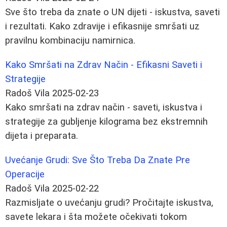
Sve što treba da znate o UN dijeti - iskustva, saveti
i rezultati. Kako zdravije i efikasnije smršati uz
pravilnu kombinaciju namirnica.
Kako Smršati na Zdrav Način - Efikasni Saveti i
Strategije
Radoš Vila
2025-02-23
Kako smršati na zdrav način - saveti, iskustva i
strategije za gubljenje kilograma bez ekstremnih
dijeta i preparata.
Uvećanje Grudi: Sve Što Treba Da Znate Pre
Operacije
Radoš Vila
2025-02-22
Razmisljate o uvećanju grudi? Pročitajte iskustva,
savete lekara i šta možete očekivati tokom