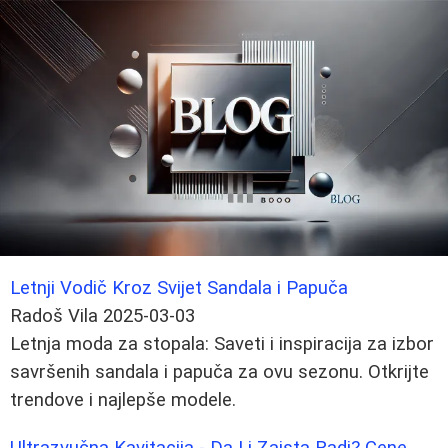
Letnji Vodič Kroz Svijet Sandala i Papuča
Radoš Vila
2025-03-03
Letnja moda za stopala: Saveti i inspiracija za izbor
savršenih sandala i papuča za ovu sezonu. Otkrijte
trendove i najlepše modele.
Ultrazvučna Kavitacija - Da Li Zaista Radi? Cene,