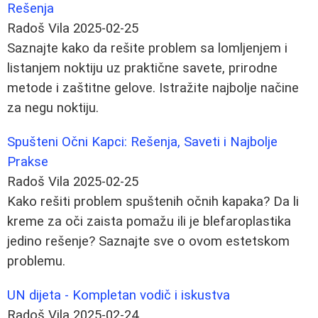
Rešenja
Radoš Vila
2025-02-25
Saznajte kako da rešite problem sa lomljenjem i
listanjem noktiju uz praktične savete, prirodne
metode i zaštitne gelove. Istražite najbolje načine
za negu noktiju.
Spušteni Očni Kapci: Rešenja, Saveti i Najbolje
Prakse
Radoš Vila
2025-02-25
Kako rešiti problem spuštenih očnih kapaka? Da li
kreme za oči zaista pomažu ili je blefaroplastika
jedino rešenje? Saznajte sve o ovom estetskom
problemu.
UN dijeta - Kompletan vodič i iskustva
Radoš Vila
2025-02-24