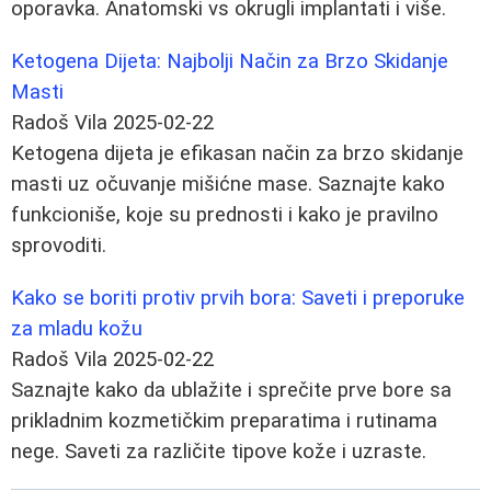
oporavka. Anatomski vs okrugli implantati i više.
Ketogena Dijeta: Najbolji Način za Brzo Skidanje
Masti
Radoš Vila
2025-02-22
Ketogena dijeta je efikasan način za brzo skidanje
masti uz očuvanje mišićne mase. Saznajte kako
funkcioniše, koje su prednosti i kako je pravilno
sprovoditi.
Kako se boriti protiv prvih bora: Saveti i preporuke
za mladu kožu
Radoš Vila
2025-02-22
Saznajte kako da ublažite i sprečite prve bore sa
prikladnim kozmetičkim preparatima i rutinama
nege. Saveti za različite tipove kože i uzraste.