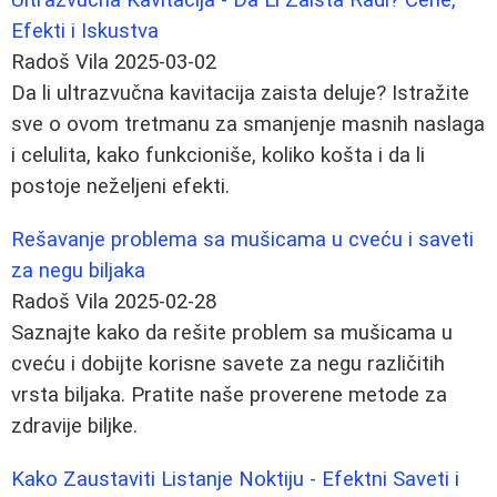
Efekti i Iskustva
Radoš Vila
2025-03-02
Da li ultrazvučna kavitacija zaista deluje? Istražite
sve o ovom tretmanu za smanjenje masnih naslaga
i celulita, kako funkcioniše, koliko košta i da li
postoje neželjeni efekti.
Rešavanje problema sa mušicama u cveću i saveti
za negu biljaka
Radoš Vila
2025-02-28
Saznajte kako da rešite problem sa mušicama u
cveću i dobijte korisne savete za negu različitih
vrsta biljaka. Pratite naše proverene metode za
zdravije biljke.
Kako Zaustaviti Listanje Noktiju - Efektni Saveti i