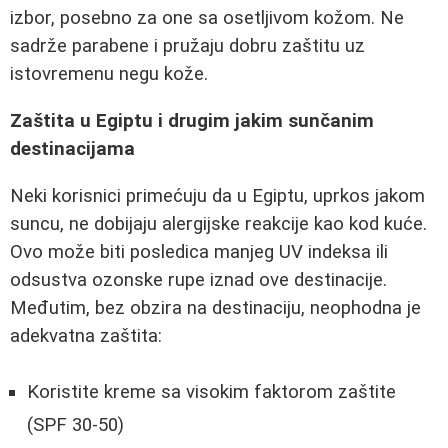
izbor, posebno za one sa osetljivom kožom. Ne
sadrže parabene i pružaju dobru zaštitu uz
istovremenu negu kože.
Zaštita u Egiptu i drugim jakim sunčanim
destinacijama
Neki korisnici primećuju da u Egiptu, uprkos jakom
suncu, ne dobijaju alergijske reakcije kao kod kuće.
Ovo može biti posledica manjeg UV indeksa ili
odsustva ozonske rupe iznad ove destinacije.
Međutim, bez obzira na destinaciju, neophodna je
adekvatna zaštita:
Koristite kreme sa visokim faktorom zaštite
(SPF 30-50)