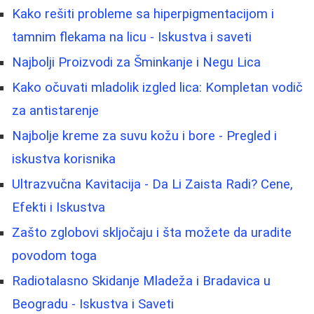
Kako rešiti probleme sa hiperpigmentacijom i
tamnim flekama na licu - Iskustva i saveti
Najbolji Proizvodi za Šminkanje i Negu Lica
Kako očuvati mladolik izgled lica: Kompletan vodič
za antistarenje
Najbolje kreme za suvu kožu i bore - Pregled i
iskustva korisnika
Ultrazvučna Kavitacija - Da Li Zaista Radi? Cene,
Efekti i Iskustva
Zašto zglobovi skljočaju i šta možete da uradite
povodom toga
Radiotalasno Skidanje Mladeža i Bradavica u
Beogradu - Iskustva i Saveti