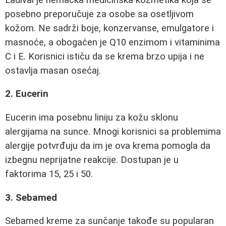
posebno preporučuje za osobe sa osetljivom
kožom. Ne sadrži boje, konzervanse, emulgatore i
masnoće, a obogaćen je Q10 enzimom i vitaminima
C i E. Korisnici ističu da se krema brzo upija i ne
ostavlja masan osećaj.
2. Eucerin
Eucerin ima posebnu liniju za kožu sklonu
alergijama na sunce. Mnogi korisnici sa problemima
alergije potvrđuju da im je ova krema pomogla da
izbegnu neprijatne reakcije. Dostupan je u
faktorima 15, 25 i 50.
3. Sebamed
Sebamed kreme za sunčanje takođe su popularan