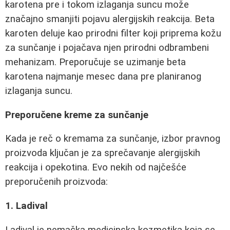
karotena pre i tokom izlaganja suncu može
značajno smanjiti pojavu alergijskih reakcija. Beta
karoten deluje kao prirodni filter koji priprema kožu
za sunčanje i pojačava njen prirodni odbrambeni
mehanizam. Preporučuje se uzimanje beta
karotena najmanje mesec dana pre planiranog
izlaganja suncu.
Preporučene kreme za sunčanje
Kada je reč o kremama za sunčanje, izbor pravnog
proizvoda ključan je za sprečavanje alergijskih
reakcija i opekotina. Evo nekih od najčešće
preporučenih proizvoda:
1. Ladival
Ladival je nemačka medicinska kozmetika koja se