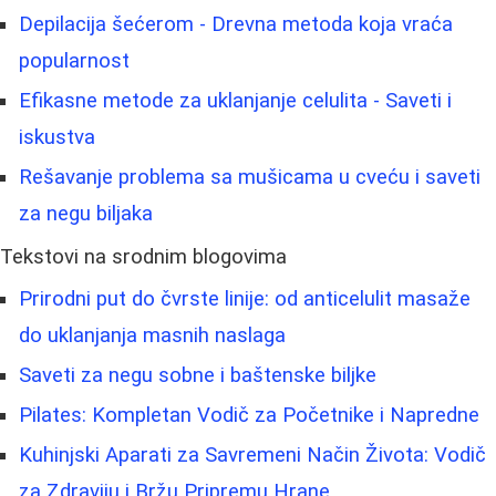
Depilacija šećerom - Drevna metoda koja vraća
popularnost
Efikasne metode za uklanjanje celulita - Saveti i
iskustva
Rešavanje problema sa mušicama u cveću i saveti
za negu biljaka
Tekstovi na srodnim blogovima
Prirodni put do čvrste linije: od anticelulit masaže
do uklanjanja masnih naslaga
Saveti za negu sobne i baštenske biljke
Pilates: Kompletan Vodič za Početnike i Napredne
Kuhinjski Aparati za Savremeni Način Života: Vodič
za Zdraviju i Bržu Pripremu Hrane