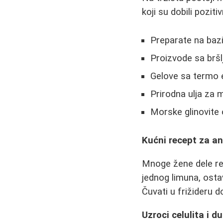
koji su dobili pozit
Preparate na bazi
Proizvode sa brš
Gelove sa termo
Prirodna ulja za
Morske glinovite 
Kućni recept za ant
Mnoge žene dele re
jednog limuna, osta
Čuvati u frižideru d
Uzroci celulita i 