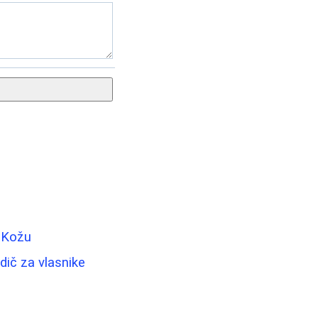
u Kožu
dič za vlasnike