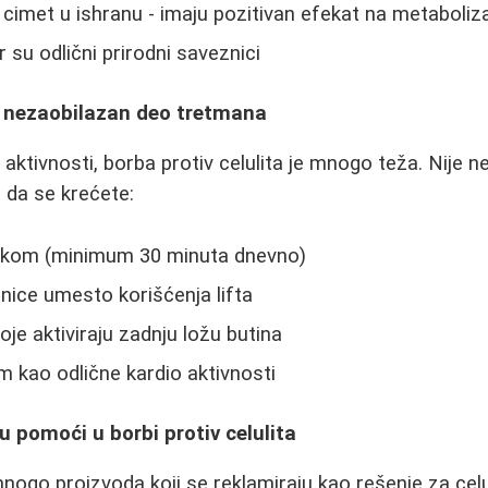
i cimet u ishranu - imaju pozitivan efekat na metaboli
r su odlični prirodni saveznici
 - nezaobilazan deo tretmana
aktivnosti, borba protiv celulita je mnogo teža. Nije n
e da se krećete:
akom (minimum 30 minuta dnevno)
nice umesto korišćenja lifta
oje aktiviraju zadnju ložu butina
zam kao odlične kardio aktivnosti
u pomoći u borbi protiv celulita
mnogo proizvoda koji se reklamiraju kao rešenje za celu