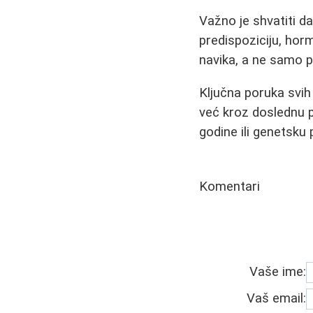
Važno je shvatiti da
predispoziciju, ho
navika, a ne samo 
Ključna poruka svih 
već kroz doslednu 
godine ili genetsku 
Komentari
Vaše ime:
Vaš email: