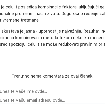
 je celulit posledica kombinacije faktora, uključujući g
rmonalne promene i način života. Dugoročno rešenje z
privremene tretmane.
iskustava je jasna - upornost je najvažnija. Rezultati 
primenu kombinovanih metoda tokom nekoliko meseci.
predispoziciju, celulit se može redukovati pravilnim pr
Trenutno nema komentara za ovaj članak.