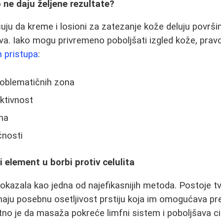
ne daju željene rezultate?
u da kreme i losioni za zatezanje kože deluju površin
iva. Iako mogu privremeno poboljšati izgled kože, pravo
h pristupa
:
oblematičnih zona
ktivnost
na
čnosti
 element u borbi protiv celulita
kazala kao jedna od najefikasnijih metoda. Postoje t
aju posebnu osetljivost prstiju koja im omogućava pr
tno je da masaža pokreće limfni sistem i poboljšava cir