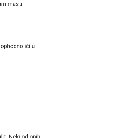
zam masti
eophodno ići u
lit. Neki od onih