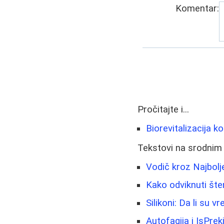
Komentar:
Pročitajte i...
Biorevitalizacija ko
Tekstovi na srodnim
Vodič kroz Najbolj
Kako odviknuti šte
Silikoni: Da li su vr
Autofagija i IsPre