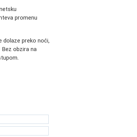
enetsku
ahteva promenu
ne dolaze preko noći,
 Bez obzira na
istupom.