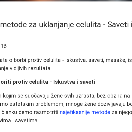
metode za uklanjanje celulita - Saveti 
-16
te o borbi protiv celulita - iskustva, saveti, masaže, is
nje vidljivih rezultata
riti protiv celulita - Iskustva i saveti
 kojim se suočavaju žene svih uzrasta, bez obzira na 
mo estetskim problemom, mnoge žene doživljavaju bol
 članku ćemo razmotriti
najefikasnije metode
za njego
vima i savetima.