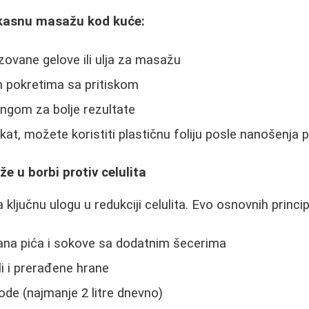
ikasnu masažu kod kuće:
izovane gelove ili ulja za masažu
m pokretima sa pritiskom
ingom za bolje rezultate
ekat, možete koristiti plastičnu foliju posle nanošenja 
e u borbi protiv celulita
a ključnu ulogu u redukciji celulita. Evo osnovnih princip
rana pića i sokove sa dodatnim šecerima
i i prerađene hrane
de (najmanje 2 litre dnevno)