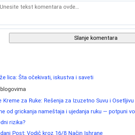
Slanje komentara
že lica: Šta očekivati, iskustva i saveti
 blogovima
e Kreme za Ruke: Rešenja za Izuzetno Suvu i Osetljiv
ne od grickanja nameštaja i ujedanja ruku — potpuni vo
edni rizika?
kidani Post: Vodič kroz 16/8 Način Ishrane