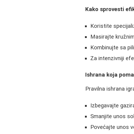
Kako sprovesti ef
Koristite specijal
Masirajte kružni
Kombinujte sa pil
Za intenzivniji ef
Ishrana koja pomaž
Pravilna ishrana igr
Izbegavajte gazi
Smanjite unos sol
Povećajte unos vo