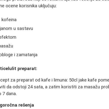
ivne ocene korisnika uključuju:
 kofeina
ljanom u sastavu
 efektom
 masažu
obloge i zamatanja
icelulit preparat:
cept za preparat od kafe i limuna: 50cl jake kafe pom
viti da odstoji 24 sata, a zatim koristiti za masažu pr
o 7 dana.
dugoročna rešenja