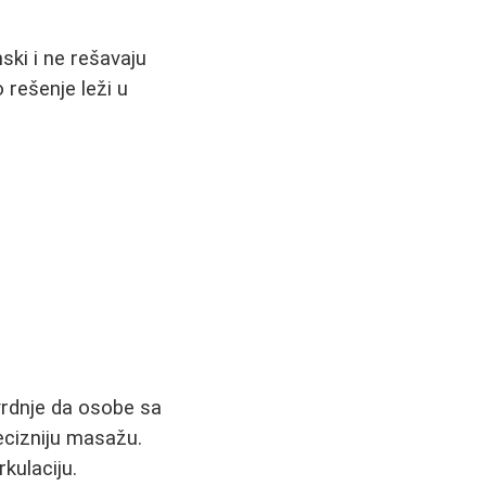
ski i ne rešavaju
 rešenje leži u
vrdnje da osobe sa
ecizniju masažu.
kulaciju.