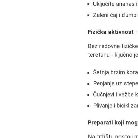
Uključite ananas 
Zeleni čaj i đumbi
Fizička aktivnost
Bez redovne fizičke 
teretanu - ključno j
Šetnja brzim kor
Penjanje uz stepe
Čučnjevi i vežbe k
Plivanje i bicikli
Preparati koji mog
Na tržištu postoji 