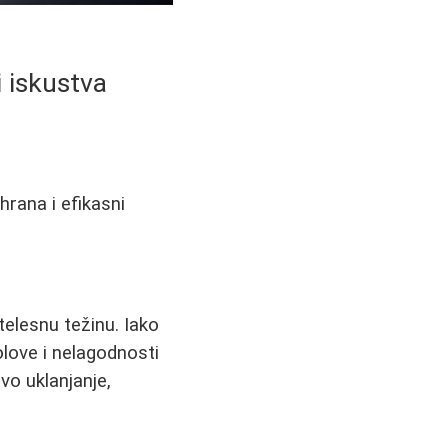
i iskustva
hrana i efikasni
telesnu težinu. Iako
ove i nelagodnosti
vo uklanjanje,