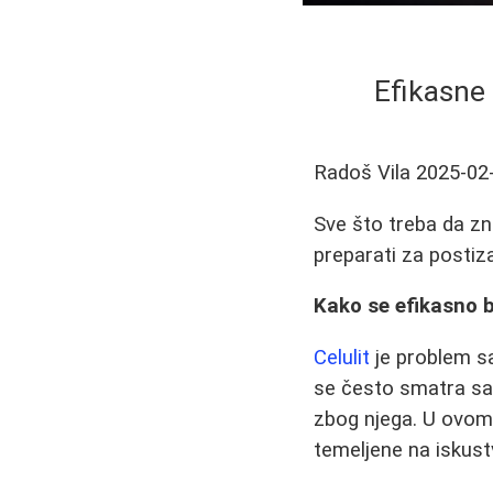
Efikasne 
Radoš Vila
2025-02
Sve što treba da zna
preparati za postiza
Kako se efikasno bo
Celulit
je problem sa
se često smatra sa
zbog njega. U ovom
temeljene na iskust