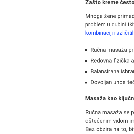
Zašto kreme često 
Mnoge žene primećuj
problem u dubini tk
kombinaciji različiti
Ručna masaža pr
Redovna fizička a
Balansirana ishra
Dovoljan unos te
Masaža kao ključni
Ručna masaža se po
oštećenim vidom im
Bez obzira na to, bi