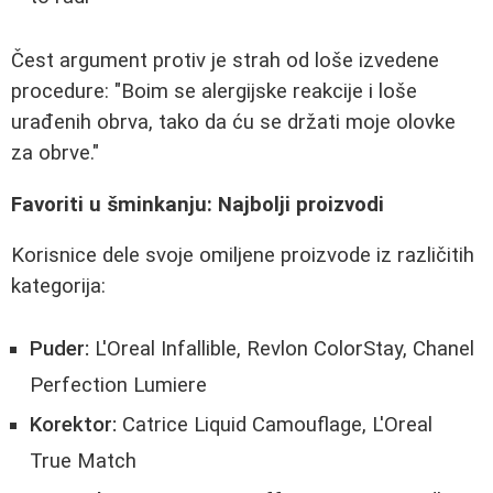
Čest argument protiv je strah od loše izvedene
procedure: "Boim se alergijske reakcije i loše
urađenih obrva, tako da ću se držati moje olovke
za obrve."
Favoriti u šminkanju: Najbolji proizvodi
Korisnice dele svoje omiljene proizvode iz različitih
kategorija:
Puder:
L'Oreal Infallible, Revlon ColorStay, Chanel
Perfection Lumiere
Korektor:
Catrice Liquid Camouflage, L'Oreal
True Match