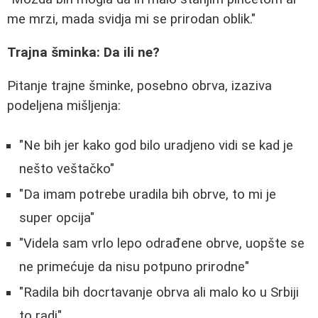
me mrzi, mada svidja mi se prirodan oblik."
Trajna šminka: Da ili ne?
Pitanje trajne šminke, posebno obrva, izaziva
podeljena mišljenja:
"Ne bih jer kako god bilo uradjeno vidi se kad je
nešto veštačko"
"Da imam potrebe uradila bih obrve, to mi je
super opcija"
"Videla sam vrlo lepo odrađene obrve, uopšte se
ne primećuje da nisu potpuno prirodne"
"Radila bih docrtavanje obrva ali malo ko u Srbiji
to radi"