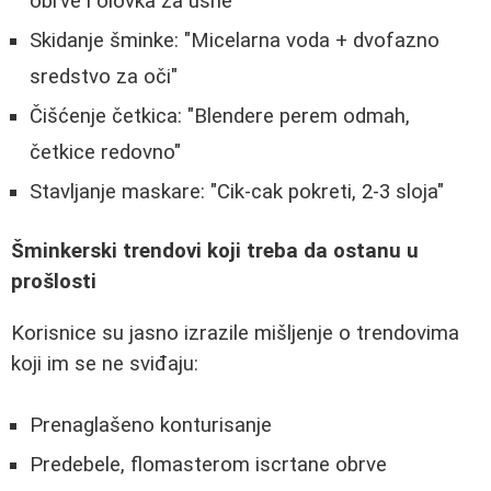
obrve i olovka za usne"
Skidanje šminke: "Micelarna voda + dvofazno
sredstvo za oči"
Čišćenje četkica: "Blendere perem odmah,
četkice redovno"
Stavljanje maskare: "Cik-cak pokreti, 2-3 sloja"
Šminkerski trendovi koji treba da ostanu u
prošlosti
Korisnice su jasno izrazile mišljenje o trendovima
koji im se ne sviđaju:
Prenaglašeno konturisanje
Predebele, flomasterom iscrtane obrve