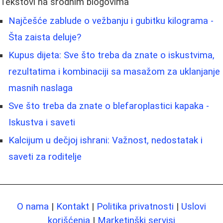
Tekstovi na srodnim blogovima
Najčešće zablude o vežbanju i gubitku kilograma -
Šta zaista deluje?
Kupus dijeta: Sve što treba da znate o iskustvima,
rezultatima i kombinaciji sa masažom za uklanjanje
masnih naslaga
Sve što treba da znate o blefaroplastici kapaka -
Iskustva i saveti
Kalcijum u dečjoj ishrani: Važnost, nedostatak i
saveti za roditelje
O nama
|
Kontakt
|
Politika privatnosti
|
Uslovi
korišćenja
|
Marketinški servisi