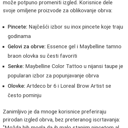
može potpuno promeniti izgled. Korisnice dele
svoje omiljene proizvode za oblikovanje obrva:
Pincete:
Najčešći izbor su inox pincete koje traju
godinama
Gelovi za obrve:
Essence gel i Maybelline tamno
braon olovka su česti favoriti
Senke:
Maybelline Color Tattoo u nijansi taupe je
popularan izbor za popunjavanje obrva
Olovke:
Artdeco br 6 i Loreal Brow Artist se
često pominju
Zanimljivo je da mnoge korisnice preferiraju
prirodan izgled obrva, bez preteranog iscrtavanja:
"Možda bih mogla da ih malo stanjim pincetom al