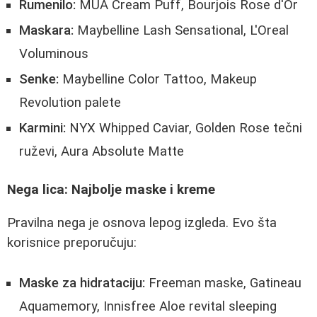
Rumenilo:
MUA Cream Puff, Bourjois Rose d'Or
Maskara:
Maybelline Lash Sensational, L'Oreal
Voluminous
Senke:
Maybelline Color Tattoo, Makeup
Revolution palete
Karmini:
NYX Whipped Caviar, Golden Rose tečni
ruževi, Aura Absolute Matte
Nega lica: Najbolje maske i kreme
Pravilna nega je osnova lepog izgleda. Evo šta
korisnice preporučuju:
Maske za hidrataciju:
Freeman maske, Gatineau
Aquamemory, Innisfree Aloe revital sleeping