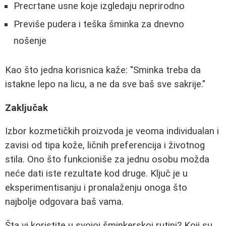
Precrtane usne koje izgledaju neprirodno
Previše pudera i teška šminka za dnevno
nošenje
Kao što jedna korisnica kaže: "Sminka treba da
istakne lepo na licu, a ne da sve baš sve sakrije."
Zaključak
Izbor kozmetičkih proizvoda je veoma individualan i
zavisi od tipa kože, ličnih preferencija i životnog
stila. Ono što funkcioniše za jednu osobu možda
neće dati iste rezultate kod druge. Ključ je u
eksperimentisanju i pronalaženju onoga što
najbolje odgovara baš vama.
Šta vi koristite u svojoj šminkerskoj rutini? Koji su