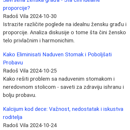
proporcije?
Radoš Vila
2024-10-30
Istrazite različite poglede na idealnu žensku građu i
proporcije. Analiza diskusije o tome šta čini žensko
telo privlačnim i harmonichim.
Kako Eliminisati Naduven Stomak i Poboljšati
Probavu
Radoš Vila
2024-10-25
Kako rešiti problem sa naduvenim stomakom i
neredovnom stolicom - saveti za zdraviju ishranu i
bolju probavu.
Kalcijum kod dece: Važnost, nedostatak i iskustva
roditelja
Radoš Vila
2024-10-24