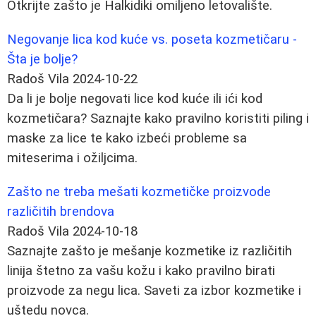
Otkrijte zašto je Halkidiki omiljeno letovalište.
Negovanje lica kod kuće vs. poseta kozmetičaru -
Šta je bolje?
Radoš Vila
2024-10-22
Da li je bolje negovati lice kod kuće ili ići kod
kozmetičara? Saznajte kako pravilno koristiti piling i
maske za lice te kako izbeći probleme sa
miteserima i ožiljcima.
Zašto ne treba mešati kozmetičke proizvode
različitih brendova
Radoš Vila
2024-10-18
Saznajte zašto je mešanje kozmetike iz različitih
linija štetno za vašu kožu i kako pravilno birati
proizvode za negu lica. Saveti za izbor kozmetike i
uštedu novca.