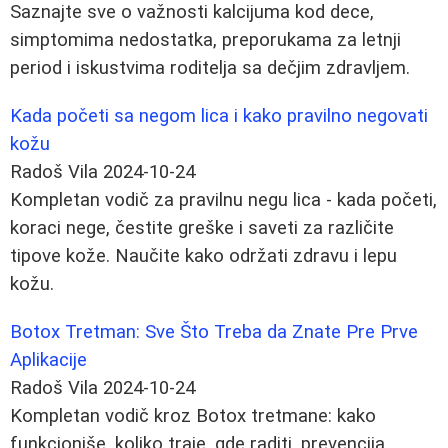
Saznajte sve o važnosti kalcijuma kod dece,
simptomima nedostatka, preporukama za letnji
period i iskustvima roditelja sa dečjim zdravljem.
Kada početi sa negom lica i kako pravilno negovati
kožu
Radoš Vila
2024-10-24
Kompletan vodič za pravilnu negu lica - kada početi,
koraci nege, čestite greške i saveti za različite
tipove kože. Naučite kako održati zdravu i lepu
kožu.
Botox Tretman: Sve Što Treba da Znate Pre Prve
Aplikacije
Radoš Vila
2024-10-24
Kompletan vodič kroz Botox tretmane: kako
funkcioniše, koliko traje, gde raditi, prevencija