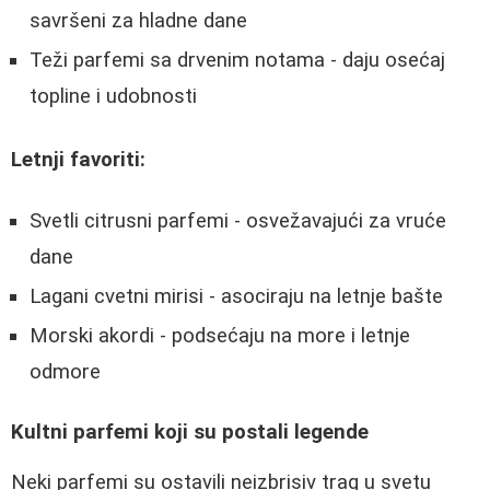
savršeni za hladne dane
Teži parfemi sa drvenim notama - daju osećaj
topline i udobnosti
Letnji favoriti:
Svetli citrusni parfemi - osvežavajući za vruće
dane
Lagani cvetni mirisi - asociraju na letnje bašte
Morski akordi - podsećaju na more i letnje
odmore
Kultni parfemi koji su postali legende
Neki parfemi su ostavili neizbrisiv trag u svetu