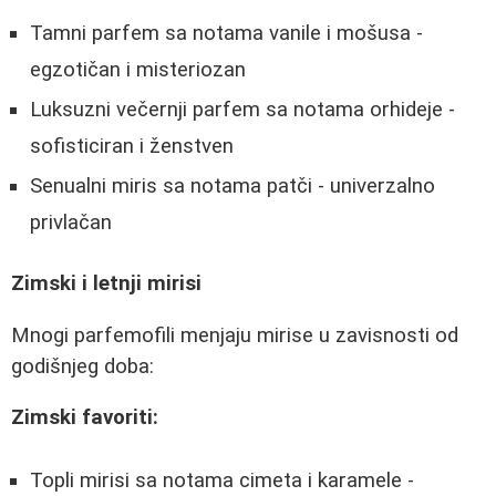
Tamni parfem sa notama vanile i mošusa -
egzotičan i misteriozan
Luksuzni večernji parfem sa notama orhideje -
sofisticiran i ženstven
Senualni miris sa notama patči - univerzalno
privlačan
Zimski i letnji mirisi
Mnogi parfemofili menjaju mirise u zavisnosti od
godišnjeg doba:
Zimski favoriti:
Topli mirisi sa notama cimeta i karamele -