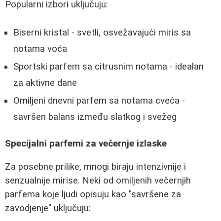
Popularni izbori uključuju:
Biserni kristal - svetli, osvežavajući miris sa
notama voća
Sportski parfem sa citrusnim notama - idealan
za aktivne dane
Omiljeni dnevni parfem sa notama cveća -
savršen balans između slatkog i svežeg
Specijalni parfemi za večernje izlaske
Za posebne prilike, mnogi biraju intenzivnije i
senzualnije mirise. Neki od omiljenih večernjih
parfema koje ljudi opisuju kao "savršene za
zavodjenje" uključuju: