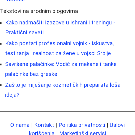
Tekstovi na srodnim blogovima
Kako nadmašiti izazove u ishrani i treningu -
Praktični saveti
Kako postati profesionalni vojnik - iskustva,
testiranja i realnost za žene u vojsci Srbije
Savršene palačinke: Vodič za mekane i tanke
palačinke bez greške
Zašto je miješanje kozmetičkih preparata loša
ideja?
O nama
|
Kontakt
|
Politika privatnosti
|
Uslovi
korišćenja
|
Marketinški servisi