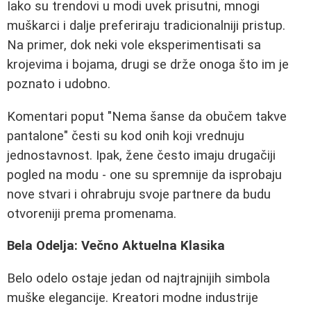
Iako su trendovi u modi uvek prisutni, mnogi
muškarci i dalje preferiraju tradicionalniji pristup.
Na primer, dok neki vole eksperimentisati sa
krojevima i bojama, drugi se drže onoga što im je
poznato i udobno.
Komentari poput "Nema šanse da obučem takve
pantalone" česti su kod onih koji vrednuju
jednostavnost. Ipak, žene često imaju drugačiji
pogled na modu - one su spremnije da isprobaju
nove stvari i ohrabruju svoje partnere da budu
otvoreniji prema promenama.
Bela Odelja: Večno Aktuelna Klasika
Belo odelo ostaje jedan od najtrajnijih simbola
muške elegancije. Kreatori modne industrije