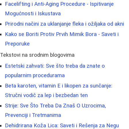
Facelifting i Anti-Aging Procedure - Ispitivanje
Mogućnosti i Iskustava
Prirodni načini za uklanjanje fleka i ožiljaka od akni
Kako se Boriti Protiv Prvih Mimik Bora - Saveti i
Preporuke
Tekstovi na srodnim blogovima
Estetski zahvati: Sve što treba da znate o
popularnim procedurama
Beta karoten, vitamin E i likopen za sunčanje:
Stručni vodič za lep i bezbedan ten
Strije: Sve Što Treba Da Znaš O Uzrocima,
Prevenciji i Tretmanima
Dehidrirana Koža Lica: Saveti i Rešenja za Negu