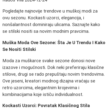
Pogledajte najnovije trendove u muškoj modi za
ovu sezonu. Kockasti uzorci, elegancija, i
nonšalantnost dominiraju ulicama. Saznajte kako
se stilski nositi sa novim modnim pravcima.
Muška Moda Ove Sezone: Šta Je U Trendu I Kako
Se Nositi Stilski
Moda za muškarce svake sezone donosi nove
izazove i mogućnosti. Dok neki preferiraju klasične
stilove, drugi se rado prepuštaju novim trendovima.
Ove jeseni, kreatori modnog dizajna vraćaju se
retro uzorcima, elegantnim krojevima i
kombinacijama koje ističu individualnost.
Kockasti Uzorci: Povratak Klasičnog Stila