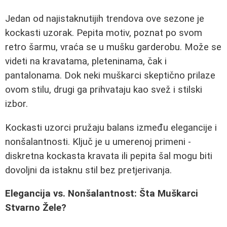
Jedan od najistaknutijih trendova ove sezone je
kockasti uzorak. Pepita motiv, poznat po svom
retro šarmu, vraća se u mušku garderobu. Može se
videti na kravatama, pleteninama, čak i
pantalonama. Dok neki muškarci skeptično prilaze
ovom stilu, drugi ga prihvataju kao svež i stilski
izbor.
Kockasti uzorci pružaju balans između elegancije i
nonšalantnosti. Ključ je u umerenoj primeni -
diskretna kockasta kravata ili pepita šal mogu biti
dovoljni da istaknu stil bez pretjerivanja.
Elegancija vs. Nonšalantnost: Šta Muškarci
Stvarno Žele?