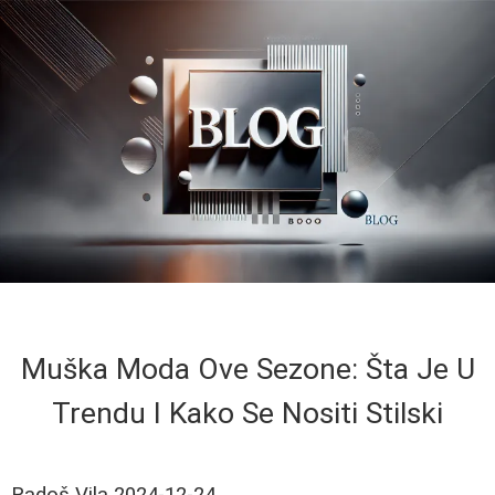
Muška Moda Ove Sezone: Šta Je U
Trendu I Kako Se Nositi Stilski
Radoš Vila
2024-12-24