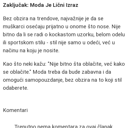
Zaključak: Moda Je Lični Izraz
Bez obzira na trendove, najvažnije je da se
muškarci osećaju prijatno u onome što nose. Nije
bitno da li se radi o kockastom uzorku, belom odelu
ili sportskom stilu - stil nije samo u odeći, već u
načinu na koju je nosite.
Kao što neki kažu: "Nije bitno šta oblačite, već kako
se oblačite." Moda treba da bude zabavna i da
omogući samopouzdanje, bez obzira na to koji stil
odaberete.
Komentari
Trenutno nema komentara za ovaj članak.