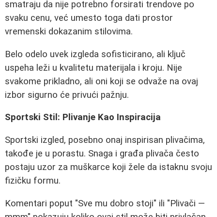
smatraju da nije potrebno forsirati trendove po
svaku cenu, već umesto toga dati prostor
vremenski dokazanim stilovima.
Belo odelo uvek izgleda sofisticirano, ali ključ
uspeha leži u kvalitetu materijala i kroju. Nije
svakome prikladno, ali oni koji se odvaže na ovaj
izbor sigurno će privući pažnju.
Sportski Stil: Plivanje Kao Inspiracija
Sportski izgled, posebno onaj inspirisan plivačima,
takođe je u porastu. Snaga i građa plivača često
postaju uzor za muškarce koji žele da istaknu svoju
fizičku formu.
Komentari poput "Sve mu dobro stoji" ili "Plivači —
mmm" pokazuju koliko ovaj stil može biti privlačan.