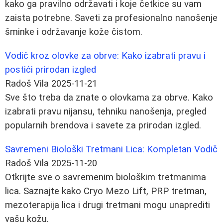
kako ga pravilno održavati i koje četkice su vam
zaista potrebne. Saveti za profesionalno nanošenje
šminke i održavanje kože čistom.
Vodič kroz olovke za obrve: Kako izabrati pravu i
postići prirodan izgled
Radoš Vila
2025-11-21
Sve što treba da znate o olovkama za obrve. Kako
izabrati pravu nijansu, tehniku nanošenja, pregled
popularnih brendova i savete za prirodan izgled.
Savremeni Biološki Tretmani Lica: Kompletan Vodič
Radoš Vila
2025-11-20
Otkrijte sve o savremenim biološkim tretmanima
lica. Saznajte kako Cryo Mezo Lift, PRP tretman,
mezoterapija lica i drugi tretmani mogu unaprediti
vašu kožu.