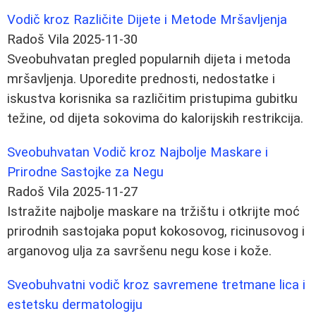
Vodič kroz Različite Dijete i Metode Mršavljenja
Radoš Vila
2025-11-30
Sveobuhvatan pregled popularnih dijeta i metoda
mršavljenja. Uporedite prednosti, nedostatke i
iskustva korisnika sa različitim pristupima gubitku
težine, od dijeta sokovima do kalorijskih restrikcija.
Sveobuhvatan Vodič kroz Najbolje Maskare i
Prirodne Sastojke za Negu
Radoš Vila
2025-11-27
Istražite najbolje maskare na tržištu i otkrijte moć
prirodnih sastojaka poput kokosovog, ricinusovog i
arganovog ulja za savršenu negu kose i kože.
Sveobuhvatni vodič kroz savremene tretmane lica i
estetsku dermatologiju