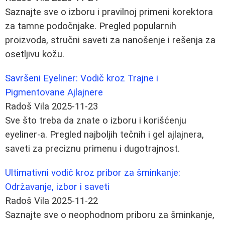
Saznajte sve o izboru i pravilnoj primeni korektora
za tamne podočnjake. Pregled popularnih
proizvoda, stručni saveti za nanošenje i rešenja za
osetljivu kožu.
Savršeni Eyeliner: Vodič kroz Trajne i
Pigmentovane Ajlajnere
Radoš Vila
2025-11-23
Sve što treba da znate o izboru i korišćenju
eyeliner-a. Pregled najboljih tečnih i gel ajlajnera,
saveti za preciznu primenu i dugotrajnost.
Ultimativni vodič kroz pribor za šminkanje:
Održavanje, izbor i saveti
Radoš Vila
2025-11-22
Saznajte sve o neophodnom priboru za šminkanje,