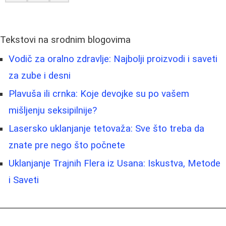
Tekstovi na srodnim blogovima
Vodič za oralno zdravlje: Najbolji proizvodi i saveti
za zube i desni
Plavuša ili crnka: Koje devojke su po vašem
mišljenju seksipilnije?
Lasersko uklanjanje tetovaža: Sve što treba da
znate pre nego što počnete
Uklanjanje Trajnih Flera iz Usana: Iskustva, Metode
i Saveti