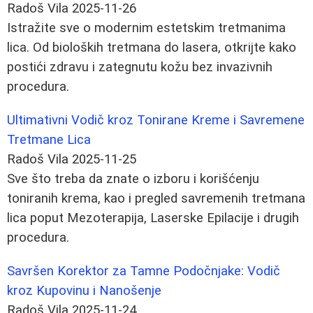
Radoš Vila
2025-11-26
Istražite sve o modernim estetskim tretmanima
lica. Od bioloških tretmana do lasera, otkrijte kako
postići zdravu i zategnutu kožu bez invazivnih
procedura.
Ultimativni Vodič kroz Tonirane Kreme i Savremene
Tretmane Lica
Radoš Vila
2025-11-25
Sve što treba da znate o izboru i korišćenju
toniranih krema, kao i pregled savremenih tretmana
lica poput Mezoterapija, Laserske Epilacije i drugih
procedura.
Savršen Korektor za Tamne Podočnjake: Vodič
kroz Kupovinu i Nanošenje
Radoš Vila
2025-11-24