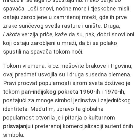
spavača. Loši snovi, noćne more i tjeskobne misli
ostaju zarobljene u zamršenoj mreži, gde ih prve
zrake sunčevog svetla rasture i unište. Druga,
Lakota
verzija priče, kaže da su, pak, dobri snovi oni
koji ostaju zarobljeni u mreži, da bi se polako
spustili na spavača tokom noći.
Tokom vremena, kroz mešovite brakove i trgovinu,
ovaj predmet usvojila su i druga susedna plemena.
Pravi procvat popularnosti širom sveta doživeo je
tokom
pan-indijskog pokreta 1960-ih i 1970-ih
,
postajući za mnoge simbol jedinstva i zajedničkog
identiteta. Međutim, upravo ta globalna
popularnost otvorila je i pitanja o
kulturnom
prisvajanju
i preteranoj komercijalizaciji autentičnih
simbola.