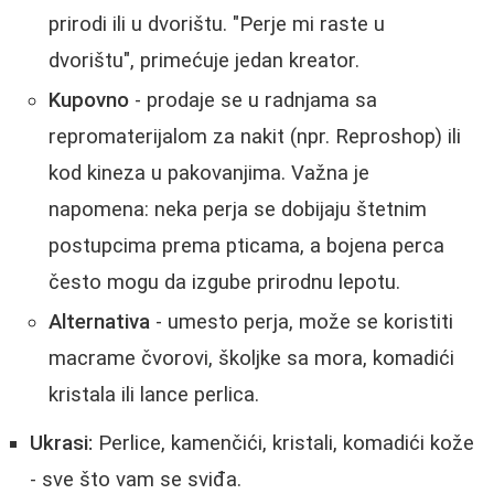
prirodi ili u dvorištu. "Perje mi raste u
dvorištu", primećuje jedan kreator.
Kupovno
- prodaje se u radnjama sa
repromaterijalom za nakit (npr. Reproshop) ili
kod kineza u pakovanjima. Važna je
napomena: neka perja se dobijaju štetnim
postupcima prema pticama, a bojena perca
često mogu da izgube prirodnu lepotu.
Alternativa
- umesto perja, može se koristiti
macrame čvorovi, školjke sa mora, komadići
kristala ili lance perlica.
Ukrasi:
Perlice, kamenčići, kristali, komadići kože
- sve što vam se sviđa.