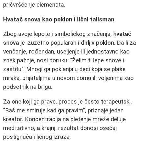
pričvršćenje elemenata.
Hvatač snova kao poklon i lični talisman
Zbog svoje lepote i simboličkog značenja,
hvatač
snova
je izuzetno popularan i
dirljiv poklon
. Da li za
venčanje, rođendan, useljenje ili jednostavno kao
znak pažnje, nosi poruku: "Želim ti lepe snove i
zaštitu". Mnogi ga poklanjaju deci koja se plaše
mraka, prijateljima u novom domu ili voljenima kao
podsetnik na brigu.
Za one koji ga prave, proces je često terapeutski.
"Baš me smiruje kad ga pravim", priznaje jedan
kreator. Koncentracija na pletenje mreže deluje
meditativno, a krajnji rezultat donosi osećaj
postignuća i ličnog izraza.