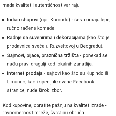
mada kvalitet i autentičnost variraju:
Indian shopovi
(npr. Komodo) - često imaju lepe,
ručno rađene komade.
Radnje sa suvenirima i dekoracijama
(kao što je
prodavnica sveća u Ruzveltovoj u Beogradu).
Sajmovi, pijace, praznična tržišta
- ponekad se
nađu pravi dragulji kod lokalnih zanatlija.
Internet prodaja
- sajtovi kao što su Kupindo ili
Limundo, kao i specijalizovane Facebook
stranice, nude širok izbor.
Kod kupovine, obratite pažnju na kvalitet izrade -
ravnomernost mreže, čvrstinu obruča i