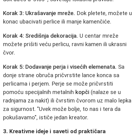
Korak 3: Ukrašavanje mreže.
Dok pletete, možete u
konac ubacivati perlice ili manje kamenčiće.
Korak 4: Središnja dekoracija.
U centar mreže
možete prišiti veću perlicu, ravni kamen ili ukrasni
čvor.
Korak 5: Dodavanje perja i visećih elemenata.
Sa
donje strane obruča pričvrstite lance konca sa
perlicama i perjem. Perje se može pričvrstiti
pomoću specijalnih metalnih
kopči
(nalaze se u
radnjama za nakit) ili čvrstim čvorom uz malo lepka
za sigurnost. "Uvek može bolje, to nas i tera da
pokušavamo", ističe jedan kreator.
3. Kreativne ideje i saveti od praktičara