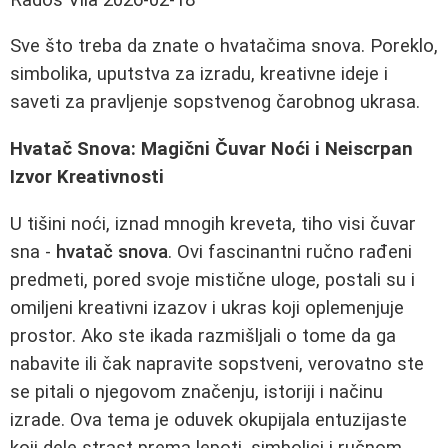
Sve što treba da znate o hvatačima snova. Poreklo,
simbolika, uputstva za izradu, kreativne ideje i
saveti za pravljenje sopstvenog čarobnog ukrasa.
Hvatač Snova: Magični Čuvar Noći i Neiscrpan
Izvor Kreativnosti
U tišini noći, iznad mnogih kreveta, tiho visi čuvar
sna -
hvatač snova
. Ovi fascinantni ručno rađeni
predmeti, pored svoje mistične uloge, postali su i
omiljeni kreativni izazov i ukras koji oplemenjuje
prostor. Ako ste ikada razmišljali o tome da ga
nabavite ili čak napravite sopstveni, verovatno ste
se pitali o njegovom značenju, istoriji i načinu
izrade. Ova tema je oduvek okupijala entuzijaste
koji dele strast prema lepoti, simbolici i ručnom