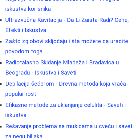
iskustva korisnika
Ultrazvučna Kavitacija - Da Li Zaista Radi? Cene,
Efekti i Iskustva
Zašto zglobovi skljočaju i šta možete da uradite
povodom toga
Radiotalasno Skidanje Mladeža i Bradavica u
Beogradu - Iskustva i Saveti
Depilacija šećerom - Drevna metoda koja vraća
popularnost
Efikasne metode za uklanjanje celulita - Saveti i
iskustva
Rešavanje problema sa mušicama u cveću i saveti
za negu biljaka