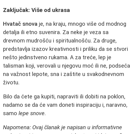
Zaključak: Više od ukrasa
Hvatač snova
je, na kraju, mnogo više od modnog
detalja ili etno suvenira. Za neke je veza sa
drevnom mudrošću i spiritualnošću. Za druge,
predstavlja izazov kreativnosti i priliku da se stvori
nešto jedinstveno rukama. A za treće, lep je
talisman koji, verovali u njegovu moć ili ne, podseća
na važnost lepote, sna i zaštite u svakodnevnom
životu.
Bilo da ćete ga kupiti, napraviti ili dobiti na poklon,
nadamo se da će vam doneti inspiraciju i, naravno,
samo
lepe snove
.
Napomena: Ovaj članak je napisan u informativne