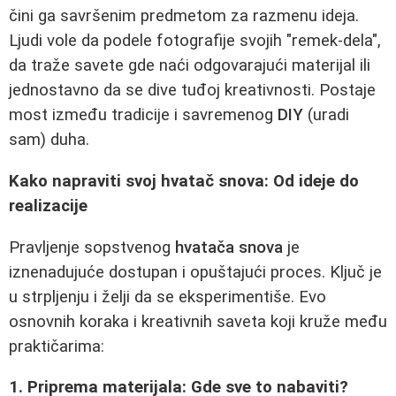
čini ga savršenim predmetom za razmenu ideja.
Ljudi vole da podele fotografije svojih "remek-dela",
da traže savete gde naći odgovarajući materijal ili
jednostavno da se dive tuđoj kreativnosti. Postaje
most između tradicije i savremenog
DIY
(uradi
sam) duha.
Kako napraviti svoj hvatač snova: Od ideje do
realizacije
Pravljenje sopstvenog
hvatača snova
je
iznenadujuće dostupan i opuštajući proces. Ključ je
u strpljenju i želji da se eksperimentiše. Evo
osnovnih koraka i kreativnih saveta koji kruže među
praktičarima:
1. Priprema materijala: Gde sve to nabaviti?