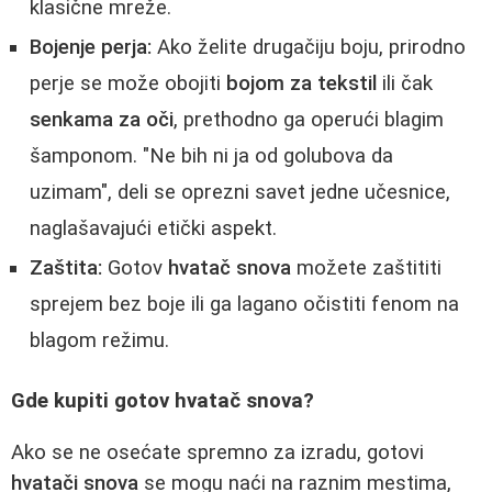
klasične mreže.
Bojenje perja:
Ako želite drugačiju boju, prirodno
perje se može obojiti
bojom za tekstil
ili čak
senkama za oči
, prethodno ga operući blagim
šamponom. "Ne bih ni ja od golubova da
uzimam", deli se oprezni savet jedne učesnice,
naglašavajući etički aspekt.
Zaštita:
Gotov
hvatač snova
možete zaštititi
sprejem bez boje ili ga lagano očistiti fenom na
blagom režimu.
Gde kupiti gotov hvatač snova?
Ako se ne osećate spremno za izradu, gotovi
hvatači snova
se mogu naći na raznim mestima,