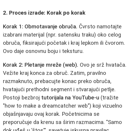
2. Proces izrade: Korak po korak
Korak 1: Obmotavanje obruča.
Čvrsto namotajte
izabrani materijal (npr. satensku traku) oko celog
obruča, fiksirajući početak i kraj lepkom ili čvorom.
Ovo daje osnovnu boju i teksturu.
Korak 2: Pletanje mreže (web).
Ovo je srž hvatača.
Vežite kraj konca za obruč. Zatim, pravilno
razmaknuto, prebacujte konac preko obruča,
hvatajući prethodni segment i stvarajući petlje.
Postoji bezbroj
tutorijala na YouTube-u
(tražite
"how to make a dreamcatcher web") koji vizuelno
objašnjavaju ovaj korak. Početnicima se
preporučuje da krenu sa širim razmacima. "Samo
dok uđeš u 'štos'", savetuje iskusna pravilac.