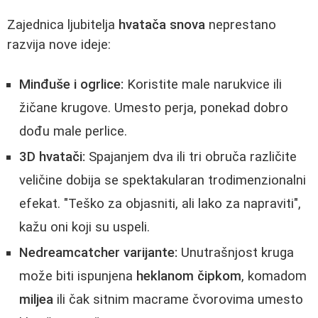
Zajednica ljubitelja
hvatača snova
neprestano
razvija nove ideje:
Minđuše i ogrlice:
Koristite male narukvice ili
žičane krugove. Umesto perja, ponekad dobro
dođu male perlice.
3D hvatači:
Spajanjem dva ili tri obruča različite
veličine dobija se spektakularan trodimenzionalni
efekat. "Teško za objasniti, ali lako za napraviti",
kažu oni koji su uspeli.
Nedreamcatcher varijante:
Unutrašnjost kruga
može biti ispunjena
heklanom čipkom
, komadom
miljea
ili čak sitnim macrame čvorovima umesto