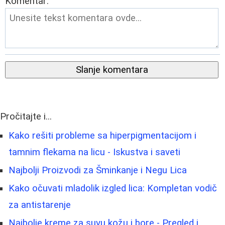
Komentar:
Slanje komentara
Pročitajte i...
Kako rešiti probleme sa hiperpigmentacijom i
tamnim flekama na licu - Iskustva i saveti
Najbolji Proizvodi za Šminkanje i Negu Lica
Kako očuvati mladolik izgled lica: Kompletan vodič
za antistarenje
Najbolje kreme za suvu kožu i bore - Pregled i