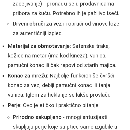
zaceljivanje) - pronađu se u prodavnicama
pribora za kuću. Potrebno ih je pažljivo iseći.
Drveni obruči za vez
ili obruči od vinove loze
za autentičniji izgled.
Materijal za obmotavanje:
Satenske trake,
kožice na metar (ima kod kineza), vunica,
pamučni konac ili čak repovi od starih majica.
Konac za mrežu:
Najbolje funkcioniše čvršći
konac za vez, debiji pamučni konac ili tanja
vunica. Iglom za heklanje se lakše provlači.
Perje:
Ovo je etičko i praktično pitanje.
Prirodno sakupljeno
- mnogi entuzijasti
skupljaju perje koje su ptice same izgubile u