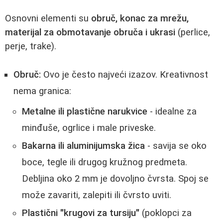
Osnovni elementi su
obruč, konac za mrežu,
materijal za obmotavanje obruča i ukrasi
(perlice,
perje, trake).
Obruč:
Ovo je često najveći izazov. Kreativnost
nema granica:
Metalne ili plastične narukvice
- idealne za
minđuše, ogrlice i male priveske.
Bakarna ili aluminijumska žica
- savija se oko
boce, tegle ili drugog kružnog predmeta.
Debljina oko 2 mm je dovoljno čvrsta. Spoj se
može zavariti, zalepiti ili čvrsto uviti.
Plastični "krugovi za tursiju"
(poklopci za