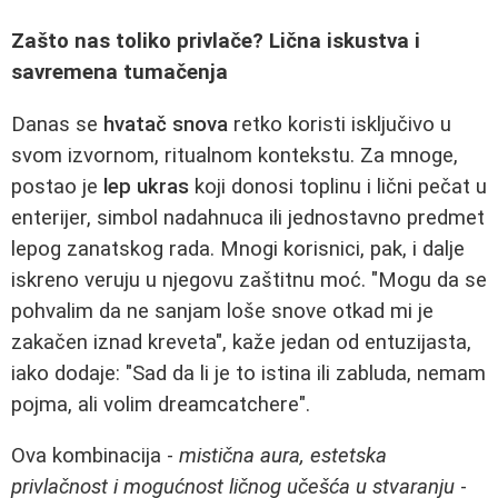
Zašto nas toliko privlače? Lična iskustva i
savremena tumačenja
Danas se
hvatač snova
retko koristi isključivo u
svom izvornom, ritualnom kontekstu. Za mnoge,
postao je
lep ukras
koji donosi toplinu i lični pečat u
enterijer, simbol nadahnuca ili jednostavno predmet
lepog zanatskog rada. Mnogi korisnici, pak, i dalje
iskreno veruju u njegovu zaštitnu moć. "Mogu da se
pohvalim da ne sanjam loše snove otkad mi je
zakačen iznad kreveta", kaže jedan od entuzijasta,
iako dodaje: "Sad da li je to istina ili zabluda, nemam
pojma, ali volim dreamcatchere".
Ova kombinacija -
mistična aura, estetska
privlačnost i mogućnost ličnog učešća u stvaranju
-