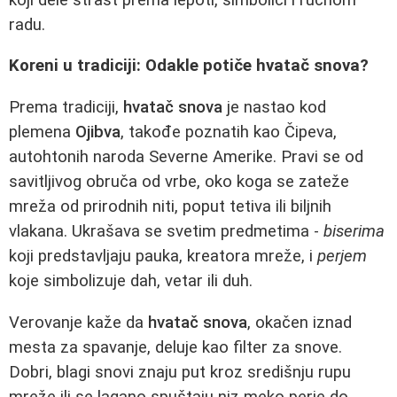
radu.
Koreni u tradiciji: Odakle potiče hvatač snova?
Prema tradiciji,
hvatač snova
je nastao kod
plemena
Ojibva
, takođe poznatih kao Čipeva,
autohtonih naroda Severne Amerike. Pravi se od
savitljivog obruča od vrbe, oko koga se zateže
mreža od prirodnih niti, poput tetiva ili biljnih
vlakana. Ukrašava se svetim predmetima -
biserima
koji predstavljaju pauka, kreatora mreže, i
perjem
koje simbolizuje dah, vetar ili duh.
Verovanje kaže da
hvatač snova
, okačen iznad
mesta za spavanje, deluje kao filter za snove.
Dobri, blagi snovi znaju put kroz središnju rupu
mreže ili se lagano spuštaju niz meko perje do