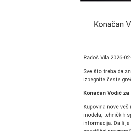
Konačan Vo
Radoš Vila
2026-02
Sve što treba da zn
izbegnite česte gre
Konačan Vodič za 
Kupovina nove veš m
modela, tehničkih sp
informacija. Da li je