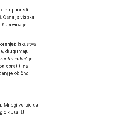
 u potpunosti
i. Cena je visoka
. Kupovina je
orenje):
Iskustva
, drugi imaju
iznutra jadac"
je
a obratiti na
banj je obično
a.
Mnogi veruju da
 ciklusa. U