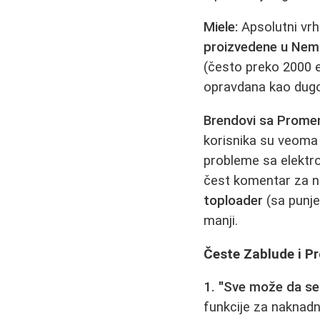
Miele:
Apsolutni vrh
proizvedene u Nem
(često preko 2000 e
opravdana kao dugor
Brendovi sa Promenl
korisnika su veoma
probleme sa elektro
čest komentar za ne
toploader
(sa punje
manji.
Česte Zablude i Pr
1. "Sve može da se 
funkcije za naknad