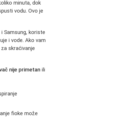
koliko minuta, dok
pusti vodu. Ovo je
i Samsung, koriste
uje i vode. Ako vam
 za skraćivanje
ač nije primetan
ili
spiranje
ranje fioke može