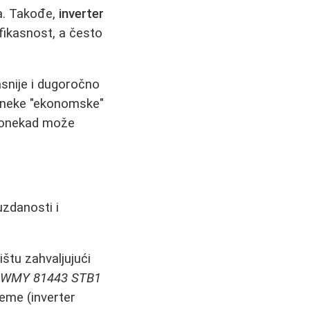
na. Takođe,
inverter
fikasnost, a često
asnije i dugoročno
a neke "ekonomske"
 ponekad može
uzdanosti i
štu zahvaljujući
i
WMY 81443 STB1
eme (inverter