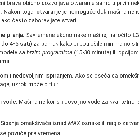
sni brava obično dozvoljava otvaranje samo u prvih ne
. Nakon toga,
otvaranje je nemoguće
dok mašina ne is
ako često zaboravljate stvari.
e pranja.
Savremene ekonomske mašine, naročito LG 
do 4-5 sati)
za pamuk kako bi potrošile minimalno str
 modele sa
brzim programima
(15-30 minuta) ili opcijom
ama.
om i nedovoljnim ispiranjem.
Ako se oseća da
omekšiv
age, uzrok može biti u:
i vode:
Mašina ne koristi dovoljno vode za kvalitetno i
Sipanje omekšivača iznad
MAX
oznake ili naglo zatva
 se povuče pre vremena.