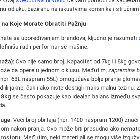
? Ovaj
sveobuhvatni vodič
će vam pomoći da sagledate
u odluku, baziranu na iskustvima korisnika i stručnim
 na Koje Morate Obratiti Pažnju
nete sa upoređivanjem brendova, ključno je razumeti
definišu rad i performanse mašine.
maža):
Ovo nije samo broj. Kapacitet od 7kg ili 8kg govo
ože da opere u jednom ciklusu. Međutim,
zapremina b
 (npr. 63L naspram 55L) omogućava bolje pranje glom
d ili jakne, čak i ako niste dostigli maksimalnu težinu.
 8kg
se često pokazuje kao idealan balans između sv
da.
fuge:
Veći broj obrtaja (npr. 1400 naspram 1200) znači 
ešom nakon pranja. Ovo može biti presudno ako nemate s
ostoru. Međutim, neki materijali se mogu više izgužv