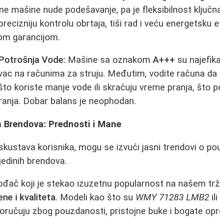
e mašine nude podešavanje, pa je fleksibilnost ključ
cizniju kontrolu obrtaja, tiši rad i veću energetsku e
om garancijom.
 Potrošnja Vode:
Mašine sa oznakom
A+++
su najefik
vac na računima za struju. Međutim, vodite računa d
to koriste manje vode ili skraćuju vreme pranja, što
piranja. Dobar balans je neophodan.
h Brendova: Prednosti i Mane
skustava korisnika, mogu se izvući jasni trendovi o po
edinih brendova.
ođač koji je stekao izuzetnu popularnost na našem trži
ne i kvaliteta
. Modeli kao što su
WMY 71283 LMB2
il
oručuju zbog pouzdanosti, pristojne buke i bogate opr