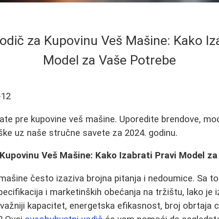
dič za Kupovinu Veš Mašine: Kako Iza
Model za Vaše Potrebe
-12
ate pre kupovine veš mašine. Uporedite brendove, mode
ške uz naše stručne savete za 2024. godinu.
Kupovinu Veš Mašine: Kako Izabrati Pravi Model za
ašine često izaziva brojna pitanja i nedoumice. Sa to
ecifikacija i marketinških obećanja na tržištu, lako je 
 važniji kapacitet, energetska efikasnost, broj obrtaja c