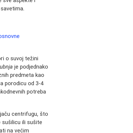
 sve aspekte i
 savetima.
osnovne
ri o suvoj težini
ubnja
je podjednako
aznih predmeta kao
 Za porodicu od 3-4
akodnevnih potreba
jaču centrifugu, što
ušilicu ili sušite
ati na većim