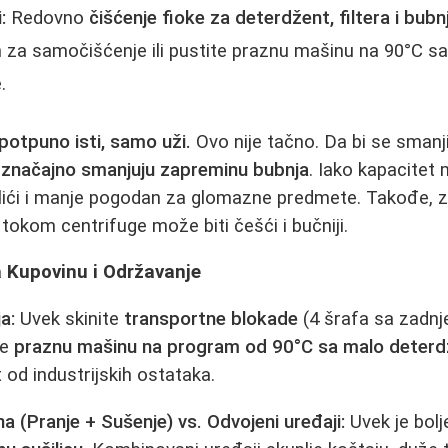
:
Redovno
čišćenje fioke za deterdžent, filtera i bubn
 za samočišćenje ili pustite praznu mašinu na 90°C sa 
.
 potpuno isti, samo uži.
Ovo nije tačno. Da bi se smanji
i
značajno smanjuju zapreminu bubnja
. Iako kapacitet 
 plići i manje pogodan za glomazne predmete. Takođe,
tokom centrifuge može biti češći i bučniji.
a Kupovinu i Održavanje
a:
Uvek skinite
transportne blokade
(4 šrafa sa zadnje
te
praznu mašinu na program od 90°C sa malo deter
t od industrijskih ostataka.
 (Pranje + Sušenje) vs. Odvojeni uređaji:
Uvek je bolj