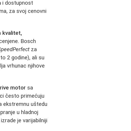
a
i dostupnost
ima, za svoj cenovni
a
kvalitet,
 cenjene. Bosch
SpeedPerfect
za
o 2 godine), ali su
lja vrhunac njihove
Drive motor
sa
ci često primećuju
 za ekstremnu uštedu
pranje u hladnoj
rade je varijabilniji