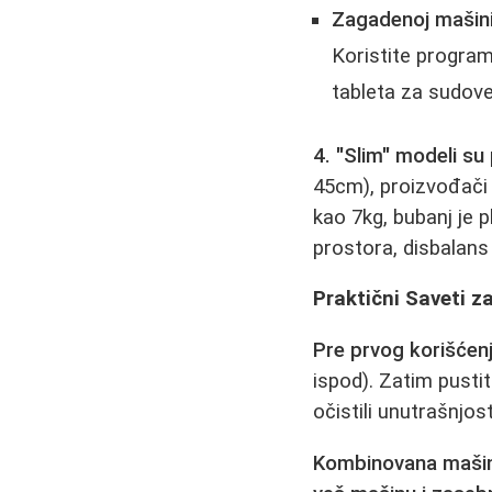
Zagadenoj mašini
Koristite program
tableta za sudove
4. "Slim" modeli su
45cm), proizvođač
kao 7kg, bubanj je
prostora, disbalans 
Praktični Saveti z
Pre prvog korišćenj
ispod). Zatim pusti
očistili unutrašnjos
Kombinovana mašina