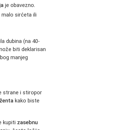
ja
je obavezno.
malo sirćeta ili
la dubina (na 40-
može biti deklarisan
 zbog manjeg
 strane i stiropor
dženta
kako biste
e kupiti
zasebnu