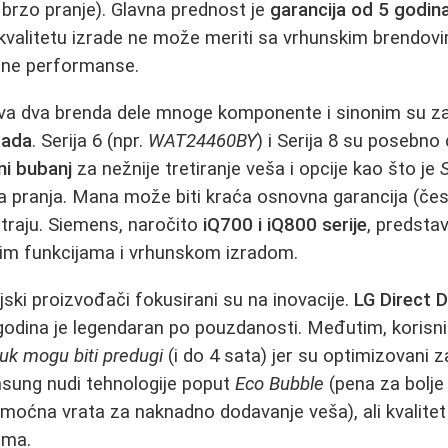
brzo pranje). Glavna prednost je
garancija od 5 godin
 kvalitetu izrade ne može meriti sa vrhunskim brendov
dne performanse.
a dva brenda dele mnoge komponente i sinonim su z
 rada
. Serija 6 (npr.
WAT24460BY
) i Serija 8 su posebno
ni bubanj
za nežnije tretiranje veša i opcije kao što je
 pranja. Mana može biti kraća osnovna garancija (čest
traju. Siemens, naročito
iQ700 i iQ800 serije
, predstav
im funkcijama i vrhunskom izradom.
ski proizvođači fokusirani su na inovacije.
LG Direct 
godina je legendaran po pouzdanosti. Međutim, korisni
k mogu biti predugi
(i do 4 sata) jer su optimizovani
msung nudi tehnologije poput
Eco Bubble
(pena za bolje 
moćna vrata za naknadno dodavanje veša), ali kvalitet iz
ama.