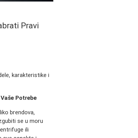
brati Pravi
le, karakteristike i
 Vaše Potrebe
liko brendova,
izgubiti se u moru
entrifuge ili