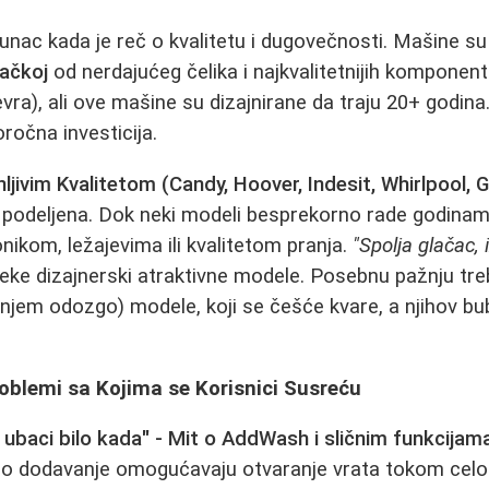
unac kada je reč o kvalitetu i dugovečnosti. Mašine su
ačkoj
od nerdajućeg čelika i najkvalitetnijih komponent
vra), ali ove mašine su dizajnirane da traju 20+ godina
očna investicija.
jivim Kvalitetom (Candy, Hoover, Indesit, Whirlpool, G
 podeljena. Dok neki modeli besprekorno rade godinama
nikom, ležajevima ili kvalitetom pranja.
"Spolja glačac, 
ke dizajnerski atraktivne modele. Posebnu pažnju treb
njem odozgo) modele, koji se češće kvare, a njihov bu
oblemi sa Kojima se Korisnici Susreću
ubaci bilo kada" - Mit o AddWash i sličnim funkcijam
no dodavanje omogućavaju otvaranje vrata tokom celog