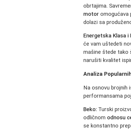
obrtajima. Savremen
motor
omogućava pre
dolazi sa produžen
Energetska Klasa i
će vam uštedeti no
mašine štede tako š
narušiti kvalitet is
Analiza Popularni
Na osnovu brojnih i
performansama poj
Beko:
Turski proizv
odličnom
odnosu ce
se konstantno prep