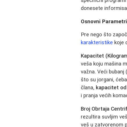
specifični programi
donesete informisan
Osnovni Parametri
Pre nego što započ
karakteristike
koje 
Kapacitet (Kilogra
veša koju mašina m
važna. Veći bubanj
što su jorgani, ćeba
člana,
kapacitet od
i pranja većih koma
Broj Obrtaja Centri
rezultira suvljim v
veš u zatvorenom pr