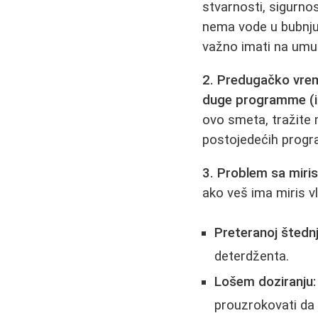
stvarnosti, sigurno
nema vode u bubnju
važno imati na umu 
2. Predugačko vrem
duge programme (i 
ovo smeta, tražite
postojedećih progr
3. Problem sa miris
ako veš ima miris vl
Preteranoj štednj
deterdženta.
Lošem doziranju:
prouzrokovati da