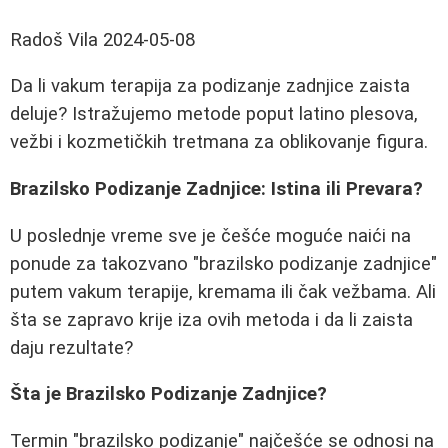
Radoš Vila
2024-05-08
Da li vakum terapija za podizanje zadnjice zaista
deluje? Istražujemo metode poput latino plesova,
vežbi i kozmetičkih tretmana za oblikovanje figura.
Brazilsko Podizanje Zadnjice: Istina ili Prevara?
U poslednje vreme sve je češće moguće naići na
ponude za takozvano "brazilsko podizanje zadnjice"
putem vakum terapije, kremama ili čak vežbama. Ali
šta se zapravo krije iza ovih metoda i da li zaista
daju rezultate?
Šta je Brazilsko Podizanje Zadnjice?
Termin "brazilsko podizanje" najčešće se odnosi na