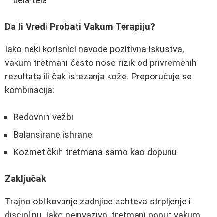
dela tela
Da li Vredi Probati Vakum Terapiju?
Iako neki korisnici navode pozitivna iskustva,
vakum tretmani često nose rizik od privremenih
rezultata ili čak istezanja kože. Preporučuje se
kombinacija:
Redovnih vežbi
Balansirane ishrane
Kozmetičkih tretmana samo kao dopunu
Zaključak
Trajno oblikovanje zadnjice zahteva strpljenje i
disciplinu. Iako neinvazivni tretmani poput vakum