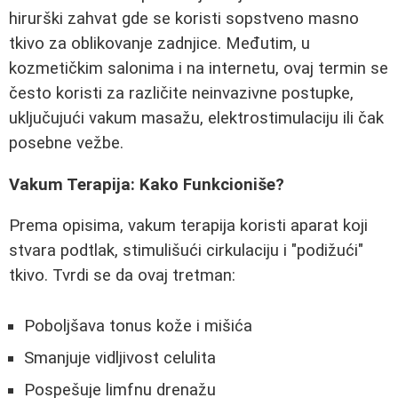
hirurški zahvat gde se koristi sopstveno masno
tkivo za oblikovanje zadnjice. Međutim, u
kozmetičkim salonima i na internetu, ovaj termin se
često koristi za različite neinvazivne postupke,
uključujući vakum masažu, elektrostimulaciju ili čak
posebne vežbe.
Vakum Terapija: Kako Funkcioniše?
Prema opisima, vakum terapija koristi aparat koji
stvara podtlak, stimulišući cirkulaciju i "podižući"
tkivo. Tvrdi se da ovaj tretman:
Poboljšava tonus kože i mišića
Smanjuje vidljivost celulita
Pospešuje limfnu drenažu