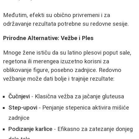
Međutim, efekti su obično privremeni i za
održavanje rezultata potrebne su redovne sesije.
Prirodne Alternative: Vežbe i Ples
Mnoge žene ističu da su latino plesovi poput sale,
regetona ili merengea izuzetno korisni za
oblikovanje figure, posebno zadnjice. Redovno
vežbanje može dati bolje i trajnije rezultate:
Čučnjevi
- Klasična vežba za jačanje gluteusa
Step-upovi
- Penjanje stepenica aktivira mišiće
zadnjice
Podizanje karlice
- Efikasno za zatezanje donjeg