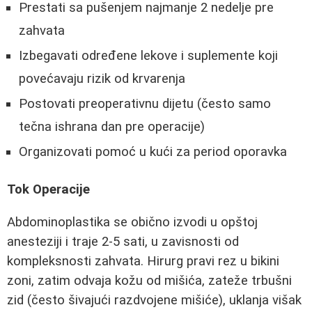
Prestati sa pušenjem najmanje 2 nedelje pre
zahvata
Izbegavati određene lekove i suplemente koji
povećavaju rizik od krvarenja
Postovati preoperativnu dijetu (često samo
tečna ishrana dan pre operacije)
Organizovati pomoć u kući za period oporavka
Tok Operacije
Abdominoplastika se obično izvodi u opštoj
anesteziji i traje 2-5 sati, u zavisnosti od
kompleksnosti zahvata. Hirurg pravi rez u bikini
zoni, zatim odvaja kožu od mišića, zateže trbušni
zid (često šivajući razdvojene mišiće), uklanja višak