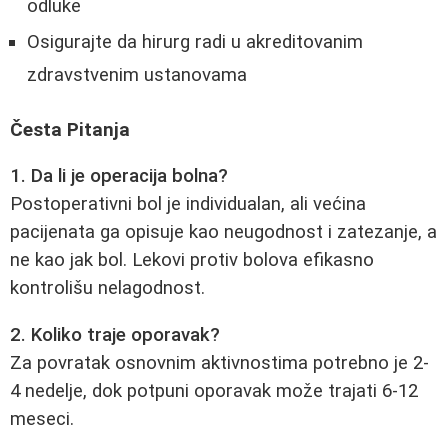
odluke
Osigurajte da hirurg radi u akreditovanim
zdravstvenim ustanovama
Česta Pitanja
1. Da li je operacija bolna?
Postoperativni bol je individualan, ali većina
pacijenata ga opisuje kao neugodnost i zatezanje, a
ne kao jak bol. Lekovi protiv bolova efikasno
kontrolišu nelagodnost.
2. Koliko traje oporavak?
Za povratak osnovnim aktivnostima potrebno je 2-
4 nedelje, dok potpuni oporavak može trajati 6-12
meseci.