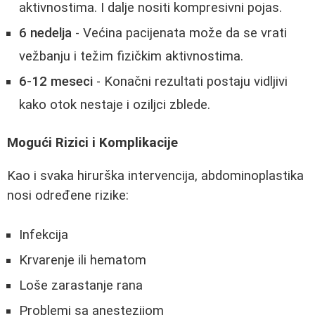
aktivnostima. I dalje nositi kompresivni pojas.
6 nedelja
- Većina pacijenata može da se vrati
vežbanju i težim fizičkim aktivnostima.
6-12 meseci
- Konačni rezultati postaju vidljivi
kako otok nestaje i oziljci zblede.
Mogući Rizici i Komplikacije
Kao i svaka hirurška intervencija, abdominoplastika
nosi određene rizike:
Infekcija
Krvarenje ili hematom
Loše zarastanje rana
Problemi sa anestezijom