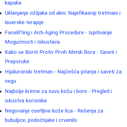
kapaka
Uklanjanje ožiljaka od akni: Najefikasniji tretmani i
laserske terapije
Facelifting i Anti-Aging Procedure - Ispitivanje
Mogućnosti i Iskustava
Kako se Boriti Protiv Prvih Mimik Bora - Saveti i
Preporuke
Hijaluronski tretman - Najčešća pitanja i saveti za
negu
Najbolje kreme za suvu kožu i bore - Pregled i
iskustva korisnika
Negovanje osetljive kože lica - Rešenja za
bubuljice, podočnjake i crvenilo