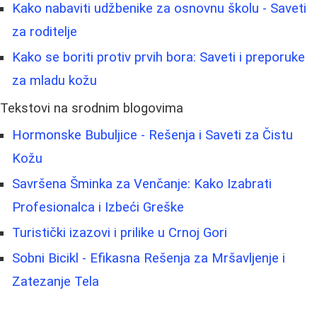
Kako nabaviti udžbenike za osnovnu školu - Saveti
za roditelje
Kako se boriti protiv prvih bora: Saveti i preporuke
za mladu kožu
Tekstovi na srodnim blogovima
Hormonske Bubuljice - Rešenja i Saveti za Čistu
Kožu
Savršena Šminka za Venčanje: Kako Izabrati
Profesionalca i Izbeći Greške
Turistički izazovi i prilike u Crnoj Gori
Sobni Bicikl - Efikasna Rešenja za Mršavljenje i
Zatezanje Tela