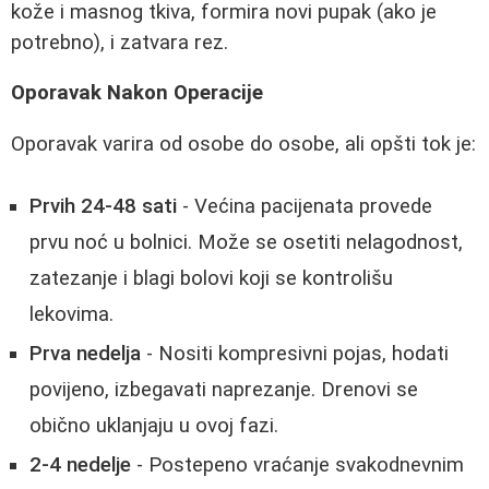
kože i masnog tkiva, formira novi pupak (ako je
potrebno), i zatvara rez.
Oporavak Nakon Operacije
Oporavak varira od osobe do osobe, ali opšti tok je:
Prvih 24-48 sati
- Većina pacijenata provede
prvu noć u bolnici. Može se osetiti nelagodnost,
zatezanje i blagi bolovi koji se kontrolišu
lekovima.
Prva nedelja
- Nositi kompresivni pojas, hodati
povijeno, izbegavati naprezanje. Drenovi se
obično uklanjaju u ovoj fazi.
2-4 nedelje
- Postepeno vraćanje svakodnevnim