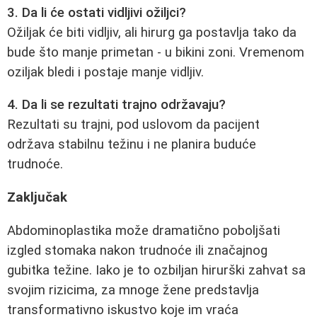
3. Da li će ostati vidljivi ožiljci?
Ožiljak će biti vidljiv, ali hirurg ga postavlja tako da
bude što manje primetan - u bikini zoni. Vremenom
oziljak bledi i postaje manje vidljiv.
4. Da li se rezultati trajno održavaju?
Rezultati su trajni, pod uslovom da pacijent
održava stabilnu težinu i ne planira buduće
trudnoće.
Zaključak
Abdominoplastika može dramatično poboljšati
izgled stomaka nakon trudnoće ili značajnog
gubitka težine. Iako je to ozbiljan hirurški zahvat sa
svojim rizicima, za mnoge žene predstavlja
transformativno iskustvo koje im vraća