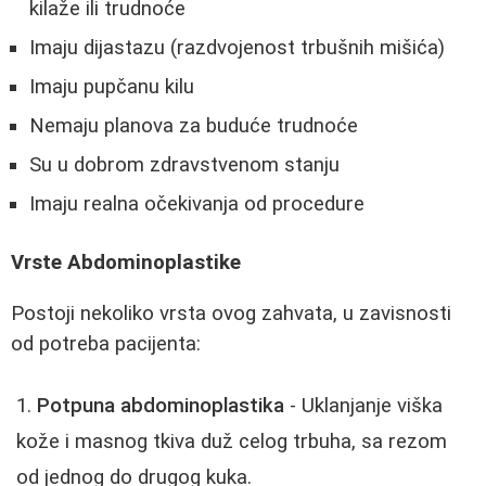
kilaže ili trudnoće
Imaju dijastazu (razdvojenost trbušnih mišića)
Imaju pupčanu kilu
Nemaju planova za buduće trudnoće
Su u dobrom zdravstvenom stanju
Imaju realna očekivanja od procedure
Vrste Abdominoplastike
Postoji nekoliko vrsta ovog zahvata, u zavisnosti
od potreba pacijenta:
Potpuna abdominoplastika
- Uklanjanje viška
kože i masnog tkiva duž celog trbuha, sa rezom
od jednog do drugog kuka.