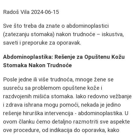
Radoš Vila
2024-06-15
Sve što treba da znate o abdominoplastici
(zatezanju stomaka) nakon trudnoće – iskustva,
saveti i preporuke za oporavak.
Abdominoplastika: Rešenje za Opuštenu Kožu
Stomaka Nakon Trudnoće
Posle jedne ili više trudnoća, mnoge žene se
susreću sa problemom opuštene kože i
razdvojenih mišića stomaka. Iako redovno vežbanje
i zdrava ishrana mogu pomoći, nekada je jedino
rešenje hirurška intervencija - abdominoplastika. U
ovom članku ćemo detaljno razmotriti sve aspekte
ove procedure, od indikacija do oporavka, kako