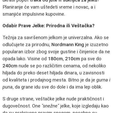
Planiranje će vam uštedeti vreme i novac, a i
smanjiće impulsivne kupovine.
Odabir Prave Jelke: Prirodna ili Veštačka?
Težnja za savršenom jelkom je univerzalna. Ako se
odlučujete za prirodnu,
Nordmann King
je izuzetno
popularan izbor zbog svoje gustine i činjenice da ne
opada lako. Visine od
180cm
,
210cm
pa sve do
240cm
nude se po različitim cenama, od nekoliko
hiljada do preko deset hiljada dinara, u zavisnosti
od kvaliteta i prodajnog mesta. Bitno je da je
gurna i
puna
, da grane idu sve do dole i da ima lep oblik.
S druge strane, veštačke jelke nude praktičnost i
dugovečnost. One
"snežne"
jelke, koje izgledaju kao
da su prekrivene pravim snegom, posebno su