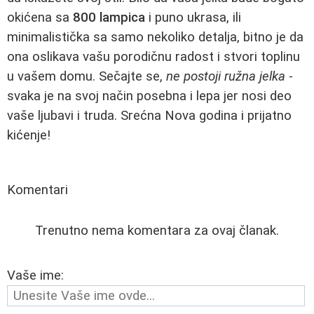
okićena sa
800 lampica
i puno ukrasa, ili
minimalistička sa samo nekoliko detalja, bitno je da
ona oslikava vašu porodičnu radost i stvori toplinu
u vašem domu. Sečajte se,
ne postoji ružna jelka
-
svaka je na svoj način posebna i lepa jer nosi deo
vaše ljubavi i truda. Srećna Nova godina i prijatno
kićenje!
Komentari
Trenutno nema komentara za ovaj članak.
Vaše ime: