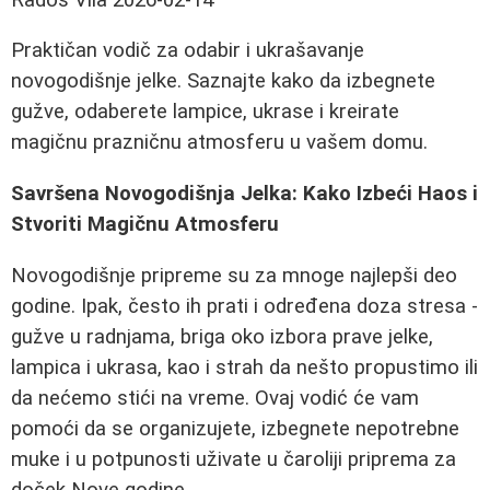
Praktičan vodič za odabir i ukrašavanje
novogodišnje jelke. Saznajte kako da izbegnete
gužve, odaberete lampice, ukrase i kreirate
magičnu prazničnu atmosferu u vašem domu.
Savršena Novogodišnja Jelka: Kako Izbeći Haos i
Stvoriti Magičnu Atmosferu
Novogodišnje pripreme su za mnoge najlepši deo
godine. Ipak, često ih prati i određena doza stresa -
gužve u radnjama, briga oko izbora prave jelke,
lampica i ukrasa, kao i strah da nešto propustimo ili
da nećemo stići na vreme. Ovaj vodić će vam
pomoći da se organizujete, izbegnete nepotrebne
muke i u potpunosti uživate u čaroliji priprema za
doček Nove godine.