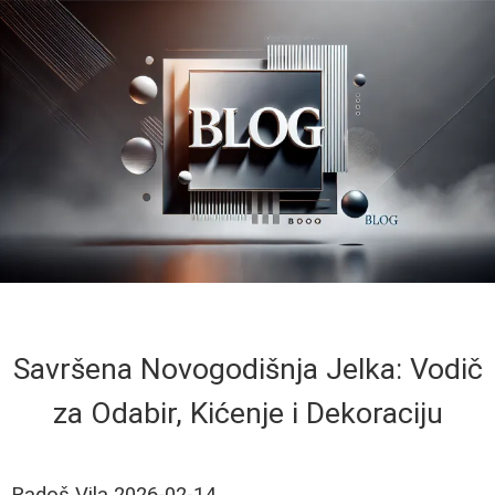
Savršena Novogodišnja Jelka: Vodič
za Odabir, Kićenje i Dekoraciju
Radoš Vila
2026-02-14