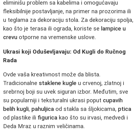
eliminišu problem sa kabelima i omogućavaju
fleksibilnije postavljanje, na primer na prozorima ili
u teglama za dekoraciju stola. Za dekoraciju spolja,
kao što je terasa ili ograda, koriste se
lampice u
crevu
otporne na vremenske uslove.
Ukrasi koji Oduševljavaju: Od Kugli do Ručnog
Rada
Ovde vaša kreativnost može da blista.
Tradicionalne
staklene kugle
u crvenoj, zlatnoj i
srebrnoj boji su uvek siguran izbor. Međutim, sve
su popularniji i teksturalni ukrasi poput
cupavih
belih kugli
,
pahuljica
od stakla sa šljokicama,
ptica
od plastike ili
figurica
kao što su irvasi, medvedi i
Deda Mraz u raznim veličinama.