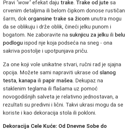
Pravi
"wow"
efekat daju
trake
.
Trake od jute
sa
crvenim detaljima ili belom čipkom donose rustičan
šarm, dok
organsine trake sa žicom
unutra mogu
da se oblikuju i drže oblik, čineći jelku punom i
bogatom. Ne zaboravite na
suknjicu za jelku
ili
belu
podlogu
ispod nje koja podseća na sneg - ona
sakriva postolje i upotpunjava priču.
Za one koji vole unikatne stvari, ručni rad je sjajna
opcija. Možete sami napraviti ukrase od
slanog
testa
,
kanapa
ili
papir mašea
. Dekupaz na
staklenim teglama ili flašama uz pomoć
novogodišnjih salveta je relativno jednostavan, a
rezultati su predivni i lični. Takvi ukrasi mogu da se
koriste i kao dekoracija stola ili pokloni.
Dekoracija Cele Kuće: Od Dnevne Sobe do