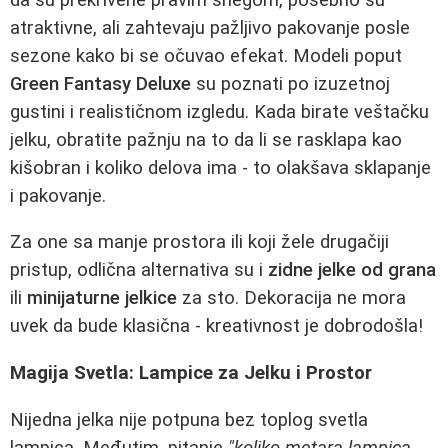
atraktivne, ali zahtevaju pažljivo pakovanje posle
sezone kako bi se očuvao efekat. Modeli poput
Green Fantasy Deluxe
su poznati po izuzetnoj
gustini i realističnom izgledu. Kada birate veštačku
jelku, obratite pažnju na to da li se rasklapa kao
kišobran i koliko delova ima - to olakšava sklapanje
i pakovanje.
Za one sa manje prostora ili koji žele drugačiji
pristup, odlična alternativa su i
zidne jelke od grana
ili
minijaturne jelkice
za sto. Dekoracija ne mora
uvek da bude klasična - kreativnost je dobrodošla!
Magija Svetla: Lampice za Jelku i Prostor
Nijedna jelka nije potpuna bez toplog svetla
lampica. Međutim, pitanje
"koliko metara lampica