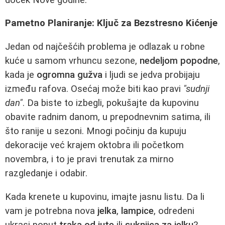
Pametno Planiranje: Ključ za Bezstresno Kićenje
Jedan od najčešćih problema je odlazak u robne
kuće u samom vrhuncu sezone,
nedeljom popodne
,
kada je
ogromna gužva
i ljudi se jedva probijaju
između rafova. Osećaj može biti kao pravi
"sudnji
dan"
. Da biste to izbegli, pokušajte da kupovinu
obavite radnim danom, u prepodnevnim satima, ili
što ranije u sezoni. Mnogi počinju da kupuju
dekoracije već krajem oktobra ili početkom
novembra, i to je pravi trenutak za mirno
razgledanje i odabir.
Kada krenete u kupovinu, imajte jasnu listu. Da li
vam je potrebna nova
jelka
,
lampice
, odredeni
ukrasi poput
traka od jute
ili
suknjica za jelku
?