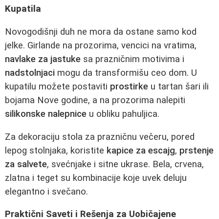
Kupatila
Novogodišnji duh ne mora da ostane samo kod
jelke. Girlande na prozorima, vencici na vratima,
navlake za jastuke
sa prazničnim motivima i
nadstolnjaci
mogu da transformišu ceo dom. U
kupatilu možete postaviti
prostirke
u tartan šari ili
bojama Nove godine, a na prozorima nalepiti
silikonske nalepnice
u obliku pahuljica.
Za dekoraciju stola za prazničnu večeru, pored
lepog stolnjaka, koristite
kapice za escajg
,
prstenje
za salvete
, svećnjake i sitne ukrase. Bela, crvena,
zlatna i teget su kombinacije koje uvek deluju
elegantno i svečano.
Praktični Saveti i Rešenja za Uobičajene