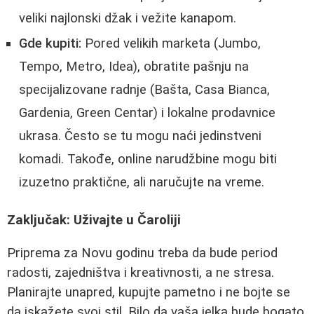
veliki najlonski džak i vežite kanapom.
Gde kupiti:
Pored velikih marketa (Jumbo,
Tempo, Metro, Idea), obratite pašnju na
specijalizovane radnje (Bašta, Casa Bianca,
Gardenia, Green Centar) i lokalne prodavnice
ukrasa. Često se tu mogu naći jedinstveni
komadi. Takođe, online narudžbine mogu biti
izuzetno praktične, ali naručujte na vreme.
Zaključak: Uživajte u Čaroliji
Priprema za Novu godinu treba da bude period
radosti, zajedništva i kreativnosti, a ne stresa.
Planirajte unapred, kupujte pametno i ne bojte se
da iskažete svoj stil. Bilo da vaša jelka bude bogato