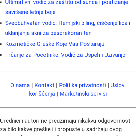
Ultimativni vodič za zaštitu od sunca i postizanje
savršene letnje boje
Sveobuhvatan vodič: Hemijski piling, čišćenje lica i
uklanjanje akni za besprekoran ten
Kozmetičke Greške Koje Vas Postaraju
Trčanje za Početnike: Vodič za Uspeh i Uživanje
O nama
|
Kontakt
|
Politika privatnosti
|
Uslovi
korišćenja
|
Marketinški servisi
Urednici i autori ne preuzimaju nikakvu odgovornost
za bilo kakve greške ili propuste u sadržaju ovog