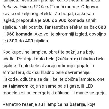
treba za jelku od 210cm?"
muči mnoge. Odgovor
zavisi od željenog efekta. Za bogat, raskošan
izgled, preporuka je
600 do 900 komada
sitnih
sijalica. Neki postižu fantastičan efekat sa čak
880
ili 960 komada
. Ako volite skromniji izgled, dovoljno
je i
300 do 400 sijalica
.
Kod kupovine lampica, obratite pažnju na boju
svetla. Postoje
toplo bele (žućkaste)
i
hladno bele
sijalice. Toplo bele stvaraju intimniju, prijatniju
atmosferu, dok su hladno bele savremenije.
Takođe, odlučite se da li želite obične lampice, one
sa tajmerom
koje se same pale i gase, ili
LED
modele koji su energetski efikasniji i manje se greju.
Pametno rešenje su i
lampice na baterije
, koje