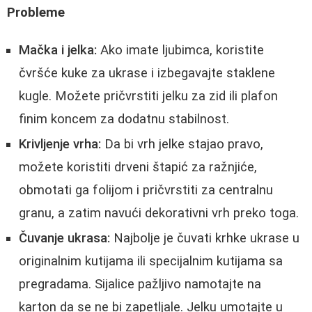
Probleme
Mačka i jelka:
Ako imate ljubimca, koristite
čvršće kuke za ukrase i izbegavajte staklene
kugle. Možete pričvrstiti jelku za zid ili plafon
finim koncem za dodatnu stabilnost.
Krivljenje vrha:
Da bi vrh jelke stajao pravo,
možete koristiti drveni štapić za ražnjiće,
obmotati ga folijom i pričvrstiti za centralnu
granu, a zatim navući dekorativni vrh preko toga.
Čuvanje ukrasa:
Najbolje je čuvati krhke ukrase u
originalnim kutijama ili specijalnim kutijama sa
pregradama. Sijalice pažljivo namotajte na
karton da se ne bi zapetljale. Jelku umotajte u