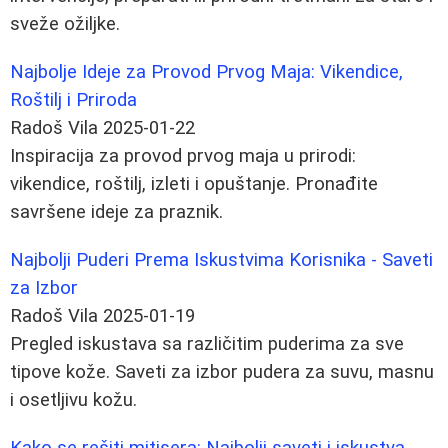
sveže ožiljke.
Najbolje Ideje za Provod Prvog Maja: Vikendice,
Roštilj i Priroda
Radoš Vila
2025-01-22
Inspiracija za provod prvog maja u prirodi:
vikendice, roštilj, izleti i opuštanje. Pronađite
savršene ideje za praznik.
Najbolji Puderi Prema Iskustvima Korisnika - Saveti
za Izbor
Radoš Vila
2025-01-19
Pregled iskustava sa različitim puderima za sve
tipove kože. Saveti za izbor pudera za suvu, masnu
i osetljivu kožu.
Kako se rešiti mitisera: Najbolji saveti i iskustva