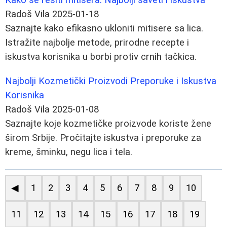
Radoš Vila
2025-01-18
Saznajte kako efikasno ukloniti mitisere sa lica.
Istražite najbolje metode, prirodne recepte i
iskustva korisnika u borbi protiv crnih tačkica.
Najbolji Kozmetički Proizvodi Preporuke i Iskustva
Korisnika
Radoš Vila
2025-01-08
Saznajte koje kozmetičke proizvode koriste žene
širom Srbije. Pročitajte iskustva i preporuke za
kreme, šminku, negu lica i tela.
◀
1
2
3
4
5
6
7
8
9
10
11
12
13
14
15
16
17
18
19