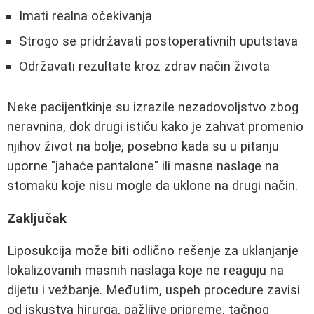
Imati realna očekivanja
Strogo se pridržavati postoperativnih uputstava
Održavati rezultate kroz zdrav način života
Neke pacijentkinje su izrazile nezadovoljstvo zbog
neravnina, dok drugi ističu kako je zahvat promenio
njihov život na bolje, posebno kada su u pitanju
uporne "jahaće pantalone" ili masne naslage na
stomaku koje nisu mogle da uklone na drugi način.
Zaključak
Liposukcija može biti odlično rešenje za uklanjanje
lokalizovanih masnih naslaga koje ne reaguju na
dijetu i vežbanje. Međutim, uspeh procedure zavisi
od iskustva hirurga, pažljive pripreme, tačnog