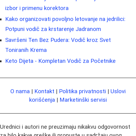
izbor i primenu korektora
Kako organizovati povoljno letovanje na jedrilici:
Potpuni vodič za krstarenje Jadranom
Savršeni Ten Bez Pudera: Vodič kroz Svet
Toniranih Krema
Keto Dijeta - Kompletan Vodič za Početnike
O nama
|
Kontakt
|
Politika privatnosti
|
Uslovi
korišćenja
|
Marketinški servisi
Urednici i autori ne preuzimaju nikakvu odgovornost
za bilo kakve greške ili propuste u sadržaju ovog