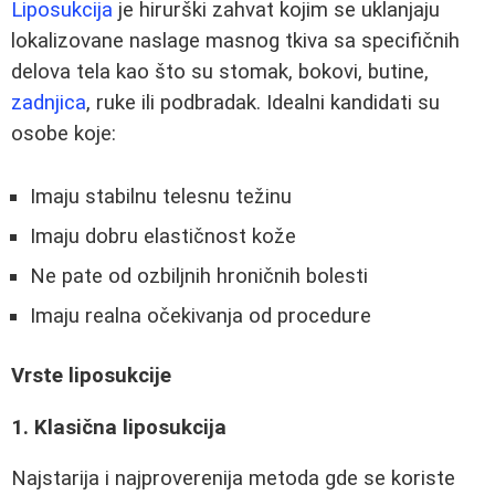
Liposukcija
je hirurški zahvat kojim se uklanjaju
lokalizovane naslage masnog tkiva sa specifičnih
delova tela kao što su stomak, bokovi, butine,
zadnjica
, ruke ili podbradak. Idealni kandidati su
osobe koje:
Imaju stabilnu telesnu težinu
Imaju dobru elastičnost kože
Ne pate od ozbiljnih hroničnih bolesti
Imaju realna očekivanja od procedure
Vrste liposukcije
1. Klasična liposukcija
Najstarija i najproverenija metoda gde se koriste