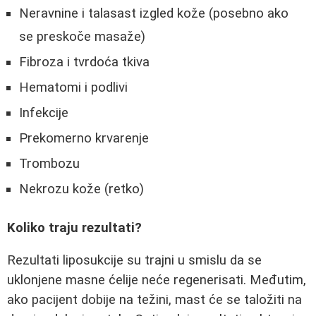
Neravnine i talasast izgled kože (posebno ako
se preskoče masaže)
Fibroza i tvrdoća tkiva
Hematomi i podlivi
Infekcije
Prekomerno krvarenje
Trombozu
Nekrozu kože (retko)
Koliko traju rezultati?
Rezultati liposukcije su trajni u smislu da se
uklonjene masne ćelije neće regenerisati. Međutim,
ako pacijent dobije na težini, mast će se taložiti na