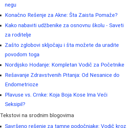
negu
Konačno Rešenje za Akne: Šta Zaista Pomaže?
Kako nabaviti udžbenike za osnovnu školu - Saveti
za roditelje
Zašto zglobovi skljočaju i šta možete da uradite
povodom toga
Nordijsko Hodanje: Kompletan Vodič za Početnike
Rešavanje Zdravstvenih Pitanja: Od Nesanice do
Endometrioze
Plavuse vs. Crnke: Koja Boja Kose Ima Veći
Seksipil?
Tekstovi na srodnim blogovima
Savršeno rešenje za tamne podočnjake: Vodič kroz