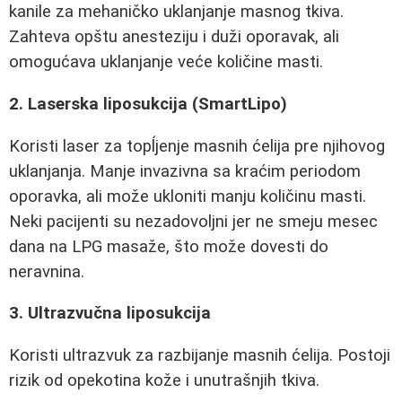
kanile za mehaničko uklanjanje masnog tkiva.
Zahteva opštu anesteziju i duži oporavak, ali
omogućava uklanjanje veće količine masti.
2. Laserska liposukcija (SmartLipo)
Koristi laser za topĺjenje masnih ćelija pre njihovog
uklanjanja. Manje invazivna sa kraćim periodom
oporavka, ali može ukloniti manju količinu masti.
Neki pacijenti su nezadovoljni jer ne smeju mesec
dana na LPG masaže, što može dovesti do
neravnina.
3. Ultrazvučna liposukcija
Koristi ultrazvuk za razbijanje masnih ćelija. Postoji
rizik od opekotina kože i unutrašnjih tkiva.