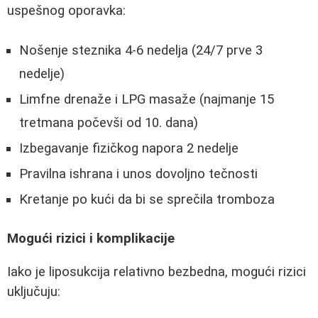
uspešnog oporavka:
Nošenje steznika 4-6 nedelja (24/7 prve 3
nedelje)
Limfne drenaže i LPG masaže (najmanje 15
tretmana počevši od 10. dana)
Izbegavanje fizičkog napora 2 nedelje
Pravilna ishrana i unos dovoljno tečnosti
Kretanje po kući da bi se sprečila tromboza
Mogući rizici i komplikacije
Iako je liposukcija relativno bezbedna, mogući rizici
uključuju: