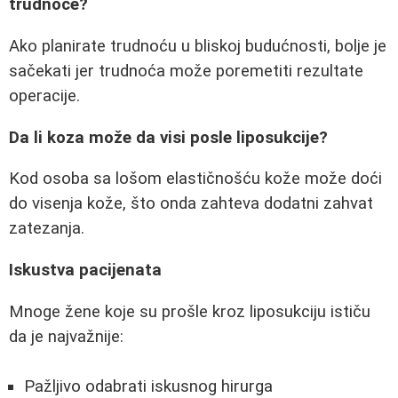
trudnoće?
Ako planirate trudnoću u bliskoj budućnosti, bolje je
sačekati jer trudnoća može poremetiti rezultate
operacije.
Da li koza može da visi posle liposukcije?
Kod osoba sa lošom elastičnošću kože može doći
do visenja kože, što onda zahteva dodatni zahvat
zatezanja.
Iskustva pacijenata
Mnoge žene koje su prošle kroz liposukciju ističu
da je najvažnije:
Pažljivo odabrati iskusnog hirurga