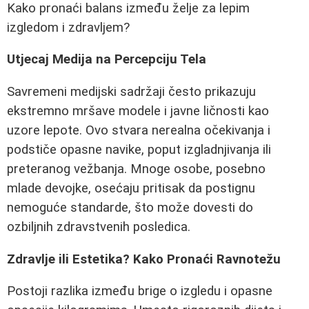
Kako pronaći balans između želje za lepim
izgledom i zdravljem?
Utjecaj Medija na Percepciju Tela
Savremeni medijski sadržaji često prikazuju
ekstremno mršave modele i javne ličnosti kao
uzore lepote. Ovo stvara nerealna očekivanja i
podstiče opasne navike, poput izgladnjivanja ili
preteranog vežbanja. Mnoge osobe, posebno
mlade devojke, osećaju pritisak da postignu
nemoguće standarde, što može dovesti do
ozbiljnih zdravstvenih posledica.
Zdravlje ili Estetika? Kako Pronaći Ravnotežu
Postoji razlika između brige o izgledu i opasne