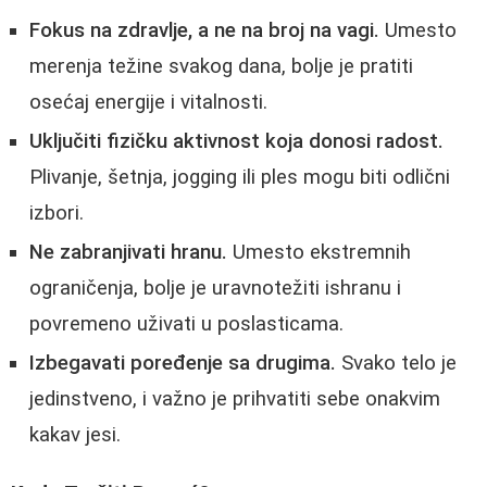
Fokus na zdravlje, a ne na broj na vagi.
Umesto
merenja težine svakog dana, bolje je pratiti
osećaj energije i vitalnosti.
Uključiti fizičku aktivnost koja donosi radost.
Plivanje, šetnja, jogging ili ples mogu biti odlični
izbori.
Ne zabranjivati hranu.
Umesto ekstremnih
ograničenja, bolje je uravnotežiti ishranu i
povremeno uživati u poslasticama.
Izbegavati poređenje sa drugima.
Svako telo je
jedinstveno, i važno je prihvatiti sebe onakvim
kakav jesi.