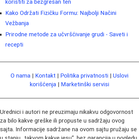
koristiti za bezgrešan ten
Kako Održati Fizičku Formu: Najbolji Načini
Vežbanja
Prirodne metode za učvršćivanje grudi - Saveti i
recepti
O nama
|
Kontakt
|
Politika privatnosti
|
Uslovi
korišćenja
|
Marketinški servisi
Urednici i autori ne preuzimaju nikakvu odgovornost
za bilo kakve greške ili propuste u sadržaju ovog
sajta. Informacije sadržane na ovom sajtu pružaju se
u stanju „takvom kakve jesu“, bez garancija u pogledu