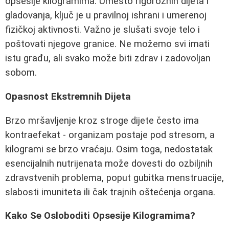
opsesije kilogramima. Umesto rigoroznih dijeta i
gladovanja, ključ je u pravilnoj ishrani i umerenoj
fizičkoj aktivnosti. Važno je slušati svoje telo i
poštovati njegove granice. Ne možemo svi imati
istu građu, ali svako može biti zdrav i zadovoljan
sobom.
Opasnost Ekstremnih Dijeta
Brzo mršavljenje kroz stroge dijete često ima
kontraefekat - organizam postaje pod stresom, a
kilogrami se brzo vraćaju. Osim toga, nedostatak
esencijalnih nutrijenata može dovesti do ozbiljnih
zdravstvenih problema, poput gubitka menstruacije,
slabosti imuniteta ili čak trajnih oštećenja organa.
Kako Se Osloboditi Opsesije Kilogramima?