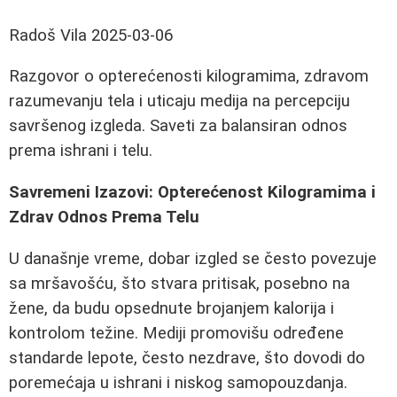
Radoš Vila
2025-03-06
Razgovor o opterećenosti kilogramima, zdravom
razumevanju tela i uticaju medija na percepciju
savršenog izgleda. Saveti za balansiran odnos
prema ishrani i telu.
Savremeni Izazovi: Opterećenost Kilogramima i
Zdrav Odnos Prema Telu
U današnje vreme, dobar izgled se često povezuje
sa mršavošću, što stvara pritisak, posebno na
žene, da budu opsednute brojanjem kalorija i
kontrolom težine. Mediji promovišu određene
standarde lepote, često nezdrave, što dovodi do
poremećaja u ishrani i niskog samopouzdanja.