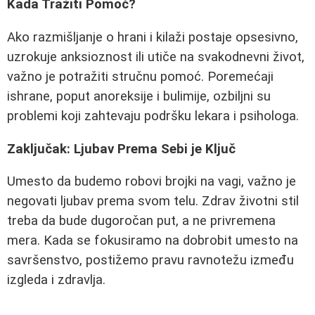
Kada Tražiti Pomoć?
Ako razmišljanje o hrani i kilaži postaje opsesivno,
uzrokuje anksioznost ili utiče na svakodnevni život,
važno je potražiti stručnu pomoć. Poremećaji
ishrane, poput anoreksije i bulimije, ozbiljni su
problemi koji zahtevaju podršku lekara i psihologa.
Zaključak: Ljubav Prema Sebi je Ključ
Umesto da budemo robovi brojki na vagi, važno je
negovati ljubav prema svom telu. Zdrav životni stil
treba da bude dugoročan put, a ne privremena
mera. Kada se fokusiramo na dobrobit umesto na
savršenstvo, postižemo pravu ravnotežu između
izgleda i zdravlja.