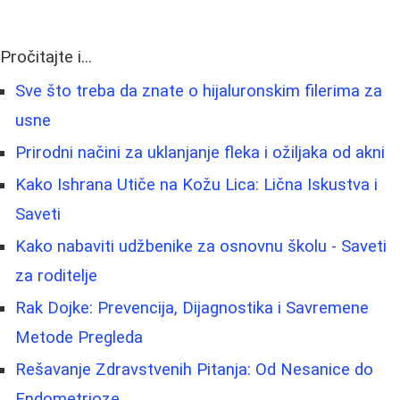
Pročitajte i...
Sve što treba da znate o hijaluronskim filerima za
usne
Prirodni načini za uklanjanje fleka i ožiljaka od akni
Kako Ishrana Utiče na Kožu Lica: Lična Iskustva i
Saveti
Kako nabaviti udžbenike za osnovnu školu - Saveti
za roditelje
Rak Dojke: Prevencija, Dijagnostika i Savremene
Metode Pregleda
Rešavanje Zdravstvenih Pitanja: Od Nesanice do
Endometrioze