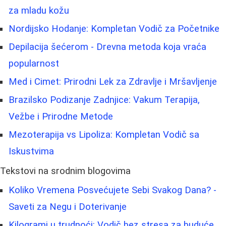
za mladu kožu
Nordijsko Hodanje: Kompletan Vodič za Početnike
Depilacija šećerom - Drevna metoda koja vraća
popularnost
Med i Cimet: Prirodni Lek za Zdravlje i Mršavljenje
Brazilsko Podizanje Zadnjice: Vakum Terapija,
Vežbe i Prirodne Metode
Mezoterapija vs Lipoliza: Kompletan Vodič sa
Iskustvima
Tekstovi na srodnim blogovima
Koliko Vremena Posvećujete Sebi Svakog Dana? -
Saveti za Negu i Doterivanje
Kilogrami u trudnoći: Vodič bez stresa za buduće