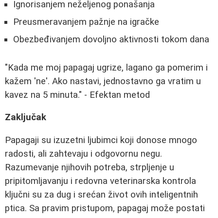
Ignorisanjem neželjenog ponašanja
Preusmeravanjem pažnje na igračke
Obezbeđivanjem dovoljno aktivnosti tokom dana
"Kada me moj papagaj ugrize, lagano ga pomerim i
kažem 'ne'. Ako nastavi, jednostavno ga vratim u
kavez na 5 minuta." - Efektan metod
Zaključak
Papagaji su izuzetni ljubimci koji donose mnogo
radosti, ali zahtevaju i odgovornu negu.
Razumevanje njihovih potreba, strpljenje u
pripitomljavanju i redovna veterinarska kontrola
ključni su za dug i srećan život ovih inteligentnih
ptica. Sa pravim pristupom, papagaj može postati