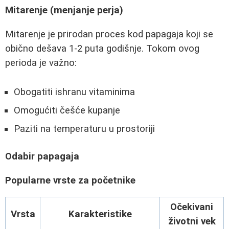
Mitarenje (menjanje perja)
Mitarenje je prirodan proces kod papagaja koji se
obično dešava 1-2 puta godišnje. Tokom ovog
perioda je važno:
Obogatiti ishranu vitaminima
Omogućiti češće kupanje
Paziti na temperaturu u prostoriji
Odabir papagaja
Popularne vrste za početnike
Očekivani
Vrsta
Karakteristike
životni vek