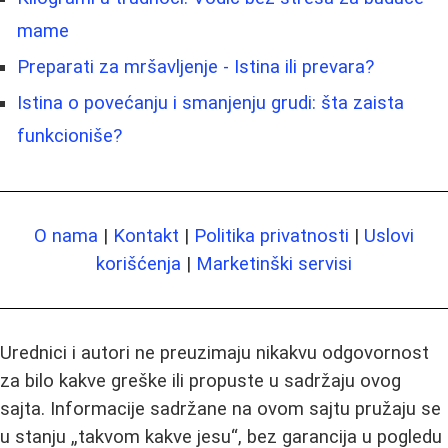
mame
Preparati za mršavljenje - Istina ili prevara?
Istina o povećanju i smanjenju grudi: šta zaista
funkcioniše?
O nama
|
Kontakt
|
Politika privatnosti
|
Uslovi
korišćenja
|
Marketinški servisi
Urednici i autori ne preuzimaju nikakvu odgovornost
za bilo kakve greške ili propuste u sadržaju ovog
sajta. Informacije sadržane na ovom sajtu pružaju se
u stanju „takvom kakve jesu“, bez garancija u pogledu