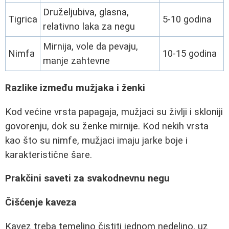
Druželjubiva, glasna,
Tigrica
5-10 godina
relativno laka za negu
Mirnija, vole da pevaju,
Nimfa
10-15 godina
manje zahtevne
Razlike između mužjaka i ženki
Kod većine vrsta papagaja, mužjaci su življi i skloniji
govorenju, dok su ženke mirnije. Kod nekih vrsta
kao što su nimfe, mužjaci imaju jarke boje i
karakteristične šare.
Prakčini saveti za svakodnevnu negu
Čišćenje kaveza
Kavez treba temeljno čistiti jednom nedeljno, uz