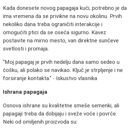
Kada donesete novog papagaja kući, potrebno je da
ima vremena da se privikne na novu okolinu. Prvih
nekoliko dana treba ograničiti interakcije i
omogućiti ptici da se oseća sigurno. Kavez
postavite na mirno mesto, van direktne sunčeve
svetlosti i promaja.
"Moj papagaj je prvih nedelju dana samo sedeo u
ćošku, ali polako se navikao. Ključ je strpljenje i ne
forsiranje kontakta." - Iskustvo vlasnika
Ishrana papagaja
Osnova ishrane su kvalitetne smeše semenki, ali
papagaji treba da dobijaju i sveže voće i povrće.
Neki od omiljenih proizvoda su: