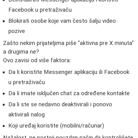
Facebook u pretraživaču
Blokirati osobe koje vam često šalju video
pozive
Zašto nekim prijateljima piše "aktivna pre X minuta"
a drugima ne?
Ovo zavisi od više faktora:
Da li koristite Messenger aplikaciju ili Facebook
u pretraživaču
Da li imate isključen chat za određene kontakte
Da li ste se nedavno deaktivirali i ponovo
aktivirali nalog
Koji uređaj koristite (mobilni/računar)
Nažalost, ne postoji pouzdan način da kontrolišete