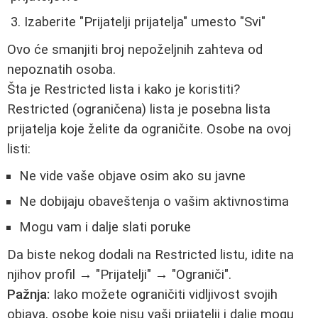
Izaberite "Prijatelji prijatelja" umesto "Svi"
Ovo će smanjiti broj nepoželjnih zahteva od
nepoznatih osoba.
Šta je Restricted lista i kako je koristiti?
Restricted (ograničena) lista je posebna lista
prijatelja koje želite da ograničite. Osobe na ovoj
listi:
Ne vide vaše objave osim ako su javne
Ne dobijaju obaveštenja o vašim aktivnostima
Mogu vam i dalje slati poruke
Da biste nekog dodali na Restricted listu, idite na
njihov profil → "Prijatelji" → "Ograniči".
Pažnja:
Iako možete ograničiti vidljivost svojih
objava, osobe koje nisu vaši prijatelji i dalje mogu