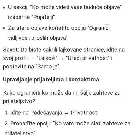
U sekciji "Ko može videti vaše buduće objave"
izaberite "Prijatelji"
Za stare objave koristite opciju "Ograniči
vidljivost prošlih objava"
Savet:
Da biste sakrili lajkovane stranice, idite na
svoj profil → "Lajkovi" → "Uredi privatnost" i
postavite na "Samo ja".
Upravljanje prijateljima i kontaktima
Kako ograničiti ko može da mi šalje zahteve za
prijateljstvo?
Idite na Podešavanja → Privatnost
Pronađite opciju "Ko vam može slati zahteve za
prijateljstvo"