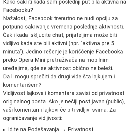
Kako sakriti kada sam poslednji put bila aktivna na
Facebooku?
Nažalost, Facebook trenutno ne nudi opciju za
potpuno sakrivanje vremena poslednje aktivnosti.
Čak i kada isključite chat, prijateljima može biti
vidljivo kada ste bili aktivni (npr. "aktivna pre 5
minuta"). Jedino rešenje je korišćenje Facebooka
preko Opera Mini pretraživača na mobilnim
uređajima, gde se aktivnost obično ne beleži.
Da li mogu sprečiti da drugi vide šta lajkujem i
komentarišem?
Vidljivost lajkova i komentara zavisi od privatnosti
originalnog posta. Ako je nečiji post javan (public),
vaši komentari i lajkovi će biti vidljivi svima. Za
ograničavanje vidljivosti:
Idite na Podešavanja → Privatnost