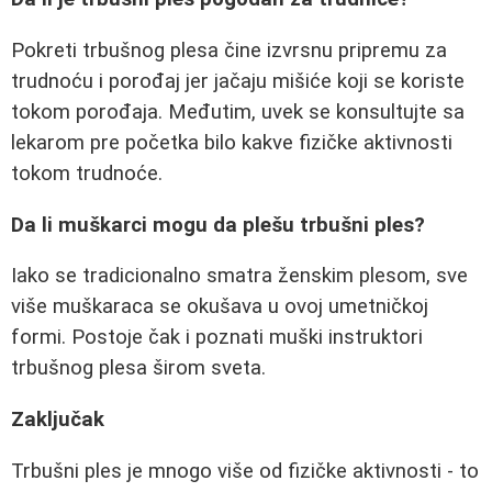
Pokreti trbušnog plesa čine izvrsnu pripremu za
trudnoću i porođaj jer jačaju mišiće koji se koriste
tokom porođaja. Međutim, uvek se konsultujte sa
lekarom pre početka bilo kakve fizičke aktivnosti
tokom trudnoće.
Da li muškarci mogu da plešu trbušni ples?
Iako se tradicionalno smatra ženskim plesom, sve
više muškaraca se okušava u ovoj umetničkoj
formi. Postoje čak i poznati muški instruktori
trbušnog plesa širom sveta.
Zaključak
Trbušni ples je mnogo više od fizičke aktivnosti - to