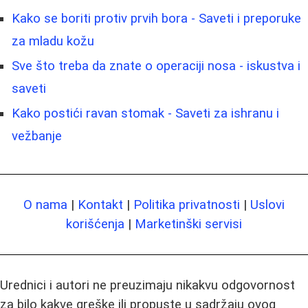
Kako se boriti protiv prvih bora - Saveti i preporuke
za mladu kožu
Sve što treba da znate o operaciji nosa - iskustva i
saveti
Kako postići ravan stomak - Saveti za ishranu i
vežbanje
O nama
|
Kontakt
|
Politika privatnosti
|
Uslovi
korišćenja
|
Marketinški servisi
Urednici i autori ne preuzimaju nikakvu odgovornost
za bilo kakve greške ili propuste u sadržaju ovog