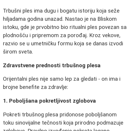
Trbušni ples ima dugu i bogatu istoriju koja seže
hiljadama godina unazad. Nastao je na Bliskom
istoku, gde je prvobitno bio ritualni ples povezan sa
plodnošću i pripremom za porođaj. Kroz vekove,
razvio se u umetničku formu koja se danas izvodi
širom sveta.
Zdravstvene prednosti trbušnog plesa
Orijentalni ples nije samo lep za gledati - on ima i
brojne benefite za zdravlje:
1. Poboljšana pokretljivost zglobova
Pokreti trbušnog plesa pridonose poboljšanom
toku sinovijalne tečnosti koja prirodno podmazuje
zglobove. Pravilno izvođenje pokreta lagano