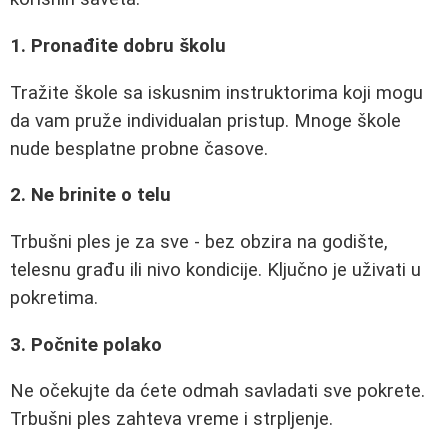
1. Pronađite dobru školu
Tražite škole sa iskusnim instruktorima koji mogu
da vam pruže individualan pristup. Mnoge škole
nude besplatne probne časove.
2. Ne brinite o telu
Trbušni ples je za sve - bez obzira na godište,
telesnu građu ili nivo kondicije. Ključno je uživati u
pokretima.
3. Počnite polako
Ne očekujte da ćete odmah savladati sve pokrete.
Trbušni ples zahteva vreme i strpljenje.