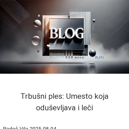
Trbušni ples: Umesto koja
oduševljava i leči
Radoš Vila
2025-08-04