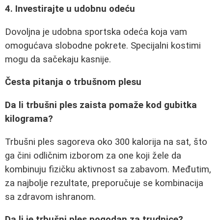
4. Investirajte u udobnu odeću
Dovoljna je udobna sportska odeća koja vam
omogućava slobodne pokrete. Specijalni kostimi
mogu da sačekaju kasnije.
Česta pitanja o trbušnom plesu
Da li trbušni ples zaista pomaže kod gubitka
kilograma?
Trbušni ples sagoreva oko 300 kalorija na sat, što
ga čini odličnim izborom za one koji žele da
kombinuju fizičku aktivnost sa zabavom. Međutim,
za najbolje rezultate, preporučuje se kombinacija
sa zdravom ishranom.
Da li je trbušni ples pogodan za trudnice?