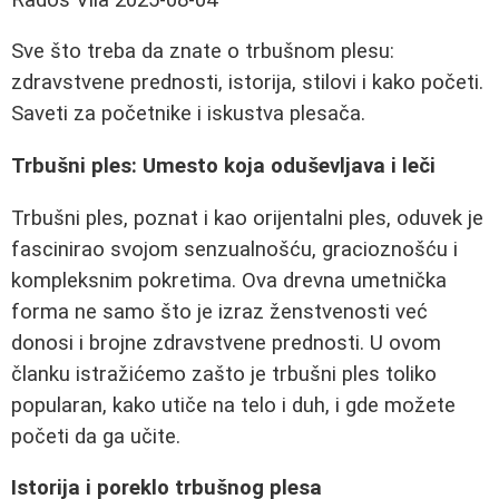
Sve što treba da znate o trbušnom plesu:
zdravstvene prednosti, istorija, stilovi i kako početi.
Saveti za početnike i iskustva plesača.
Trbušni ples: Umesto koja oduševljava i leči
Trbušni ples, poznat i kao orijentalni ples, oduvek je
fascinirao svojom senzualnošću, gracioznošću i
kompleksnim pokretima. Ova drevna umetnička
forma ne samo što je izraz ženstvenosti već
donosi i brojne zdravstvene prednosti. U ovom
članku istražićemo zašto je trbušni ples toliko
popularan, kako utiče na telo i duh, i gde možete
početi da ga učite.
Istorija i poreklo trbušnog plesa