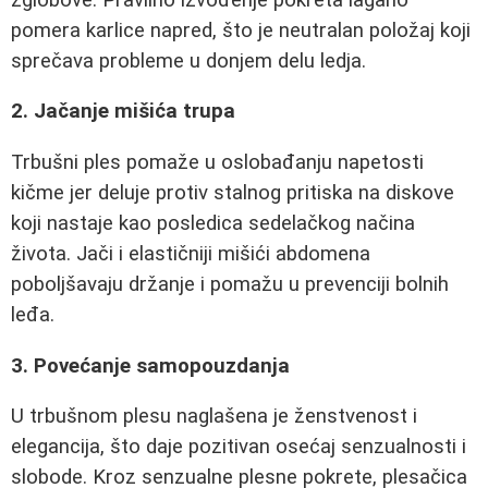
pomera karlice napred, što je neutralan položaj koji
sprečava probleme u donjem delu ledja.
2. Jačanje mišića trupa
Trbušni ples pomaže u oslobađanju napetosti
kičme jer deluje protiv stalnog pritiska na diskove
koji nastaje kao posledica sedelačkog načina
života. Jači i elastičniji mišići abdomena
poboljšavaju držanje i pomažu u prevenciji bolnih
leđa.
3. Povećanje samopouzdanja
U trbušnom plesu naglašena je ženstvenost i
elegancija, što daje pozitivan osećaj senzualnosti i
slobode. Kroz senzualne plesne pokrete, plesačica