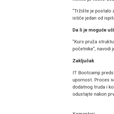
"Tržište je postalo
ističe jedan od isp
Da li je moguće u
"Kurs pruža strukt
početnike", navodi
Zaključak
IT Bootcamp predstav
upornost. Proces sel
dodatnog truda i kon
odustajte nakon prvo
Komentari