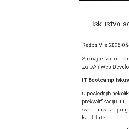
Iskustva s
Radoš Vila
2025-05
Saznajte sve o pro
za QA i Web Develo
IT Bootcamp Iskust
U poslednjih nekoli
prekvalifikaciju u I
sveobuhvatan pregle
kandidate.