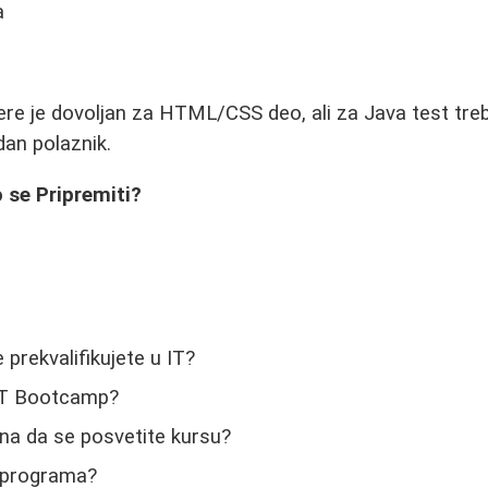
a
ere je dovoljan za HTML/CSS deo, ali za Java test treb
dan polaznik.
o se Pripremiti?
 prekvalifikujete u IT?
 IT Bootcamp?
na da se posvetite kursu?
 programa?