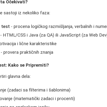
Šta Očekivati?
e sastoji iz nekoliko faza:
 test
- procena logičkog razmišljanja, verbalnih i num
- HTML/CSS i Java (za QA) ili JavaScript (za Web Dev
tivacija i lične karakteristike
- provera praktičnih znanja
t: Kako se Pripremiti?
tiri glavna dela:
je (zadaci sa filterima i šablonima)
vanje (matematički zadaci i procenti)