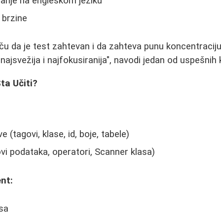
anje na engleskom jeziku
 brzine
iču da je test zahtevan i da zahteva punu koncentraciju
ajsvežija i najfokusiranija", navodi jedan od uspešnih 
ta Učiti?
tagovi, klase, id, boje, tabele)
vi podataka, operatori, Scanner klasa)
nt:
sa