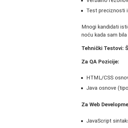
Verbalno rezonov
Test preciznosti i
Mnogi kandidati ist
noću kada sam bila n
Tehnički Testovi: Š
Za QA Pozicije:
HTML/CSS osnove (
Java osnove (tipo
Za Web Developme
JavaScript sintak