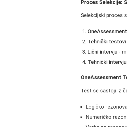
Proces Selekcije: 
Selekcijski proces s
OneAssessment
Tehnički testovi
Lični intervju
- mo
Tehnički intervju
OneAssessment Tes
Test se sastoji iz če
Logičko rezonovan
Numeričko rezono