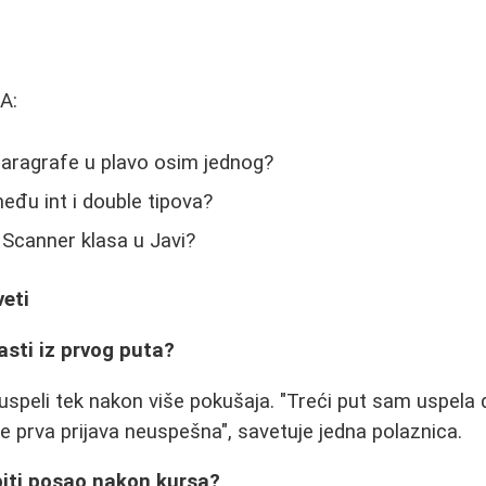
A:
paragrafe u plavo osim jednog?
među int i double tipova?
Scanner klasa u Javi?
veti
asti iz prvog puta?
uspeli tek nakon više pokušaja. "Treći put sam uspela
e prva prijava neuspešna", savetuje jedna polaznica.
biti posao nakon kursa?