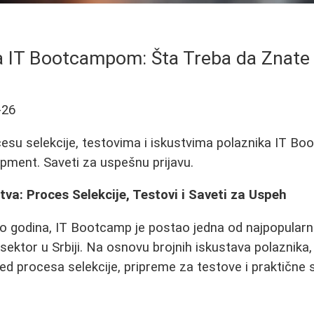
a IT Bootcampom: Šta Treba da Znate 
-26
cesu selekcije, testovima i iskustvima polaznika IT 
pment. Saveti za uspešnu prijavu.
va: Proces Selekcije, Testovi i Saveti za Uspeh
ko godina, IT Bootcamp je postao jedna od najpopularni
T sektor u Srbiji. Na osnovu brojnih iskustava polaznika
d procesa selekcije, pripreme za testove i praktične 