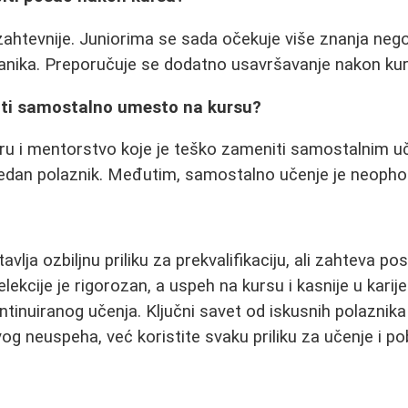
 zahtevnije. Juniorima se sada očekuje više znanja nego
itanika. Preporučuje se dodatno usavršavanje nakon ku
čiti samostalno umesto na kursu?
uru i mentorstvo koje je teško zameniti samostalnim 
 jedan polaznik. Međutim, samostalno učenje je neoph
lja ozbiljnu priliku za prekvalifikaciju, ali zahteva po
ekcije je rigorozan, a uspeh na kursu i kasnije u karije
tinuiranog učenja. Ključni savet od iskusnih polaznika 
g neuspeha, već koristite svaku priliku za učenje i pob