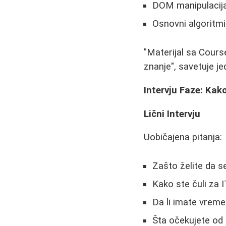
DOM manipulacij
Osnovni algoritmi
"Materijal sa Cours
znanje", savetuje je
Intervju Faze: Kak
Lični Intervju
Uobičajena pitanja:
Zašto želite da se
Kako ste čuli za
Da li imate vreme
Šta očekujete od