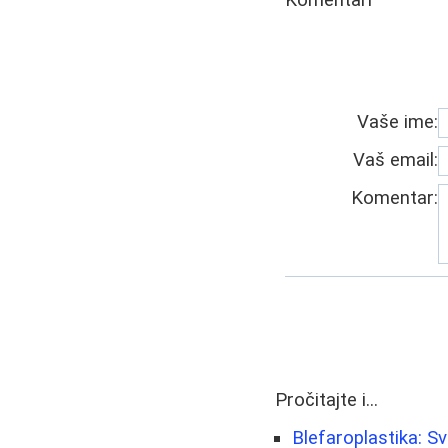
Vaše ime:
Vaš email:
Komentar:
Pročitajte i...
Blefaroplastika: S