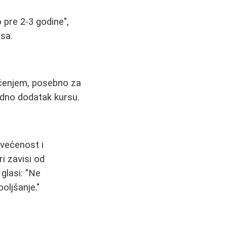
 pre 2-3 godine",
rsa.
učenjem, posebno za
odno dodatak kursu.
svećenost i
ri zavisi od
glasi: "Ne
oljšanje."