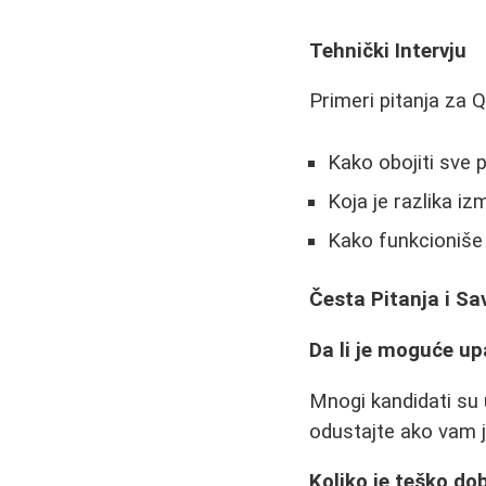
Tehnički Intervju
Primeri pitanja za Q
Kako obojiti sve 
Koja je razlika iz
Kako funkcioniše 
Česta Pitanja i Sa
Da li je moguće up
Mnogi kandidati su 
odustajte ako vam j
Koliko je teško do