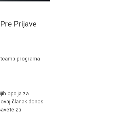
Pre Prijave
Bootcamp programa
jih opcija za
, ovaj članak donosi
savete za