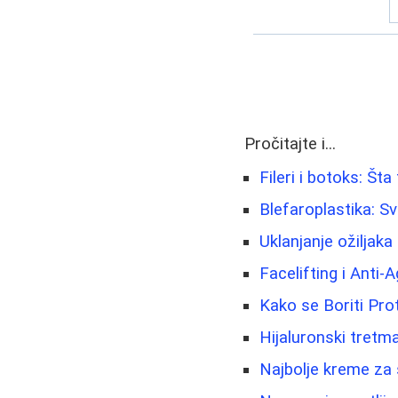
Pročitajte i...
Fileri i botoks: Št
Blefaroplastika: S
Uklanjanje ožiljaka 
Facelifting i Anti-
Kako se Boriti Pro
Hijaluronski tretma
Najbolje kreme za s