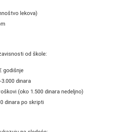
mnoštvo lekova)
gom
i
zavisnosti od škole:
€ godišnje
-3.000 dinara
roškovi (oko 1.500 dinara nedeljno)
0 dinara po skripti