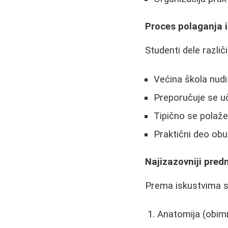
Proces polaganja i
Studenti dele različ
Većina škola nudi 
Preporučuje se uč
Tipično se polaž
Praktični deo ob
Najizazovniji pred
Prema iskustvima st
Anatomija (obim