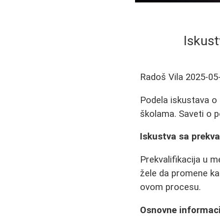
Iskust
Radoš Vila
2025-05
Podela iskustava o p
školama. Saveti o pol
Iskustva sa prekva
Prekvalifikacija u m
žele da promene kar
ovom procesu.
Osnovne informacij