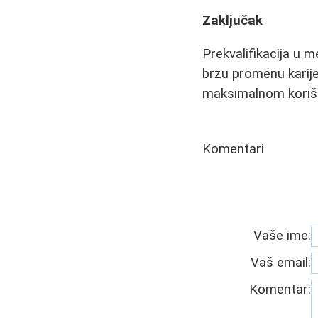
Zaključak
Prekvalifikacija u m
brzu promenu karije
maksimalnom korišć
Komentari
Vaše ime:
Vaš email:
Komentar: