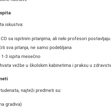
spita
ita iskustva:
CD sa ispitnim pitanjima, ali neki profesori postavljaju
iti sva pitanja, ne samo podebljana
e 1-3 ispita mesečno
uhvata vežbe u školskim kabinetima i praksu u zdrav
meti
udenata, najteži predmeti su:
na gradiva)