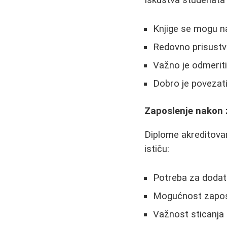
Iskustva studenata 
Knjige se mogu n
Redovno prisustv
Važno je odmerit
Dobro je povezati
Zaposlenje nakon 
Diplome akreditovan
ističu:
Potreba za doda
Mogućnost zaposl
Važnost sticanja 