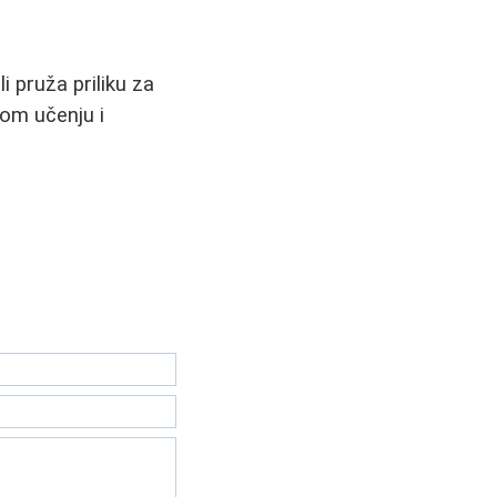
i pruža priliku za
nom učenju i