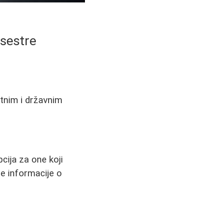
 sestre
atnim i državnim
pcija za one koji
e informacije o