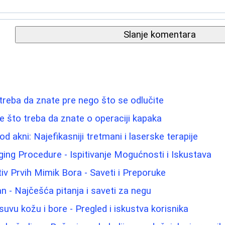
Slanje komentara
a treba da znate pre nego što se odlučite
ve što treba da znate o operaciji kapaka
od akni: Najefikasniji tretmani i laserske terapije
Aging Procedure - Ispitivanje Mogućnosti i Iskustava
tiv Prvih Mimik Bora - Saveti i Preporuke
n - Najčešća pitanja i saveti za negu
uvu kožu i bore - Pregled i iskustva korisnika