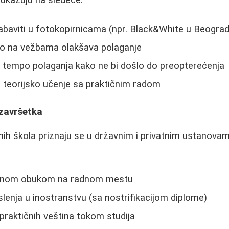
ukazuju na sledeće:
abaviti u fotokopirnicama (npr. Black&White u Beograd
o na vežbama olakšava polaganje
i tempo polaganja kako ne bi došlo do preopterećenja
 teorijsko učenje sa praktičnim radom
završetka
ih škola priznaju se u državnim i privatnim ustanovama
tnom obukom na radnom mestu
enja u inostranstvu (sa nostrifikacijom diplome)
praktičnih veština tokom studija