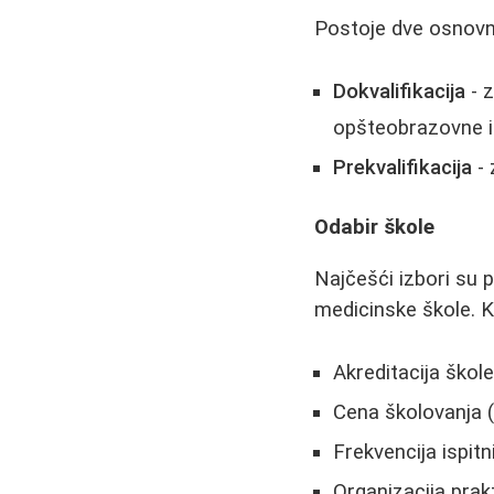
Postoje dve osnovn
Dokvalifikacija
- 
opšteobrazovne i
Prekvalifikacija
- 
Odabir škole
Najčešći izbori su 
medicinske škole. Kl
Akreditacija škol
Cena školovanja 
Frekvencija ispit
Organizacija prak