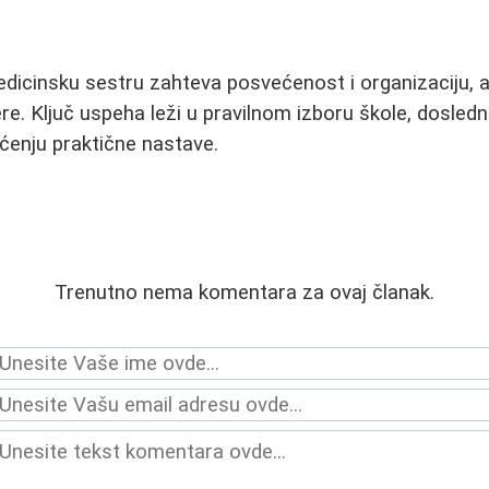
edicinsku sestru zahteva posvećenost i organizaciju, al
re. Ključ uspeha leži u pravilnom izboru škole, dosled
enju praktične nastave.
Trenutno nema komentara za ovaj članak.