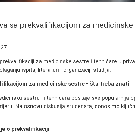
va sa prekvalifikacijom za medicinske
-27
rekvalifikaciji za medicinske sestre i tehničare u priv
aganju ispita, literaturi i organizaciji studija.
lifikacijom za medicinske sestre - šta treba znati
edicinsku sestru ili tehničara postaje sve popularnija o
ijeru. Na osnovu diskusija studenata, donosimo ključn
e o prekvalifikaciji