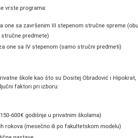
e vrste programa:
za one sa završenim III stepenom stručne spreme (ob
 stručne predmete)
za one sa IV stepenom (samo stručni predmeti)
privatne škole kao što su Dositej Obradović i Hipokrat,
jučni faktori pri izboru:
e
(150-600€ godišnje u privatnim školama)
nih rokova (mesečno ili po fakultetskom modelu)
tične nastave