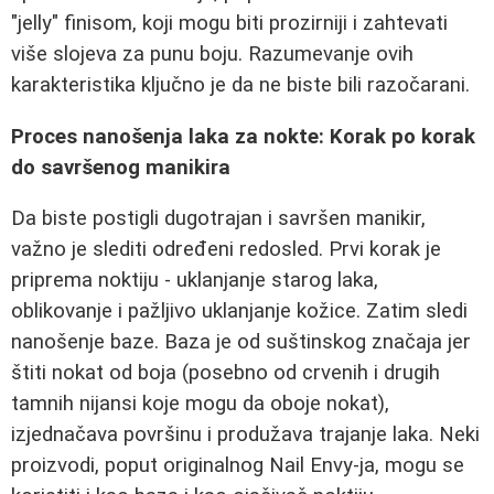
"jelly" finisom, koji mogu biti prozirniji i zahtevati
više slojeva za punu boju. Razumevanje ovih
karakteristika ključno je da ne biste bili razočarani.
Proces nanošenja laka za nokte: Korak po korak
do savršenog manikira
Da biste postigli dugotrajan i savršen manikir,
važno je slediti određeni redosled. Prvi korak je
priprema noktiju - uklanjanje starog laka,
oblikovanje i pažljivo uklanjanje kožice. Zatim sledi
nanošenje baze. Baza je od suštinskog značaja jer
štiti nokat od boja (posebno od crvenih i drugih
tamnih nijansi koje mogu da oboje nokat),
izjednačava površinu i produžava trajanje laka. Neki
proizvodi, poput originalnog Nail Envy-ja, mogu se