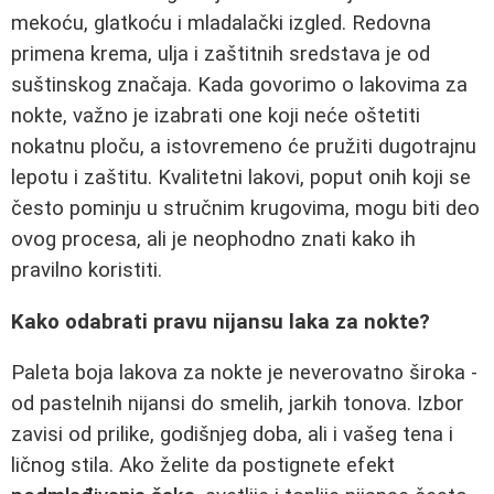
mekoću, glatkoću i mladalački izgled. Redovna
primena krema, ulja i zaštitnih sredstava je od
suštinskog značaja. Kada govorimo o lakovima za
nokte, važno je izabrati one koji neće oštetiti
nokatnu ploču, a istovremeno će pružiti dugotrajnu
lepotu i zaštitu. Kvalitetni lakovi, poput onih koji se
često pominju u stručnim krugovima, mogu biti deo
ovog procesa, ali je neophodno znati kako ih
pravilno koristiti.
Kako odabrati pravu nijansu laka za nokte?
Paleta boja lakova za nokte je neverovatno široka -
od pastelnih nijansi do smelih, jarkih tonova. Izbor
zavisi od prilike, godišnjeg doba, ali i vašeg tena i
ličnog stila. Ako želite da postignete efekt