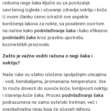
redovna nega šaka ključni su za postizanje
savršenog izgleda i očuvanje zdravlja noktiju i kože.
U ovom članku ćemo istražiti sve aspekte
korišćenja lakova za nokte, sa posebnim osvrtom
na načine kako
podmlađivanja šaka
i kako efikasno
podmladiti šake
kroz pravilnu upotrebu
kozmetičkih proizvoda.
Zašto je važno voditi računa o negi šaka i
noktiju?
Naše ruke su stalno izložene spoljašnjim uticajima
- vodi, hemikalijama, promenama temperature. Sve
to može dovesti do suvoće kože, lomljivosti noktiju
i starenja kože šaka. Proces
podmlađivanja šaka
podrazumeva ne samo estetski tretman, već i
sveobuhvatnu negu koja će očuvati njihovu