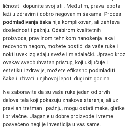
ličnost i dopunite svoj stil. Međutim, prava lepota
leži u zdravim i dobro negovanim šakama. Proces
podmlađivanja šaka
nije komplikovan, ali zahteva
doslednost i pažnju. Odabirom kvalitetnih
proizvoda, pravilnom tehnikom nanošenja laka i
redovnom negom, možete postići da vaše ruke i
nokti uvek izgledaju sveže i mladalački. Upravo kroz
ovakav sveobuhvatan pristup, koji uključuje i
estetiku i zdravlje, možete efikasno
podmladiti
šake
i uživati u njihovoj lepoti dugi niz godina.
Ne zaboravite da su vaše ruke jedan od prvih
delova tela koji pokazuju znakove starenja, ali uz
pravilan tretman i pažnju, mogu ostati meke, glatke
i privlačne. Ulaganje u dobre proizvode i vreme
posvećeno negi je investicija u vas same.