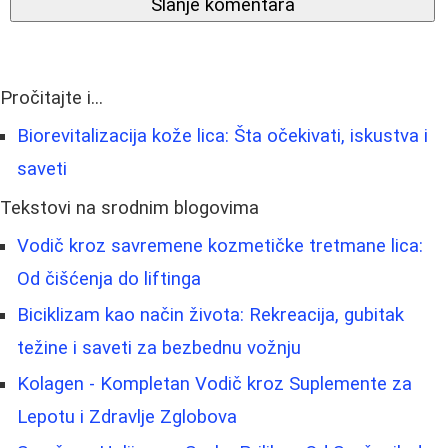
Slanje komentara
Pročitajte i...
Biorevitalizacija kože lica: Šta očekivati, iskustva i
saveti
Tekstovi na srodnim blogovima
Vodič kroz savremene kozmetičke tretmane lica:
Od čišćenja do liftinga
Biciklizam kao način života: Rekreacija, gubitak
težine i saveti za bezbednu vožnju
Kolagen - Kompletan Vodič kroz Suplemente za
Lepotu i Zdravlje Zglobova