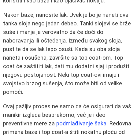
koristiti i kao baza i kao ojačivač noktiju.
Nakon baze, nanosite lak. Uvek je bolje naneti dva
tanka sloja nego jedan debeo. Tanki slojevi se brže
suše i manje je verovatno da će doći do
naboravanja ili oštećenja. Između svakog sloja,
pustite da se lak lepo osuši. Kada su oba sloja
naneta i osušena, završite sa top coat-om. Top
coat će zaštititi lak, dati mu dodatni sjaj i produžiti
njegovu postojanost. Neki top coat-ovi imaju i
svojstvo brzog sušenja, što može biti od velike
pomoći.
Ovaj pažljiv proces ne samo da će osigurati da vaš
manikir izgleda besprekorno, već je i deo
preventivne mere za
podmlađivanje šaka
. Redovna
primena baze i top coat-a štiti nokatnu ploču od