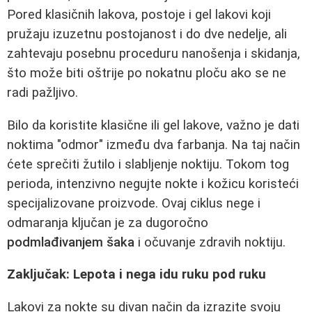
Pored klasičnih lakova, postoje i gel lakovi koji
pružaju izuzetnu postojanost i do dve nedelje, ali
zahtevaju posebnu proceduru nanošenja i skidanja,
što može biti oštrije po nokatnu ploču ako se ne
radi pažljivo.
Bilo da koristite klasične ili gel lakove, važno je dati
noktima "odmor" između dva farbanja. Na taj način
ćete sprečiti žutilo i slabljenje noktiju. Tokom tog
perioda, intenzivno negujte nokte i kožicu koristeći
specijalizovane proizvode. Ovaj ciklus nege i
odmaranja ključan je za dugoročno
podmlađivanjem šaka
i očuvanje zdravih noktiju.
Zaključak: Lepota i nega idu ruku pod ruku
Lakovi za nokte su divan način da izrazite svoju