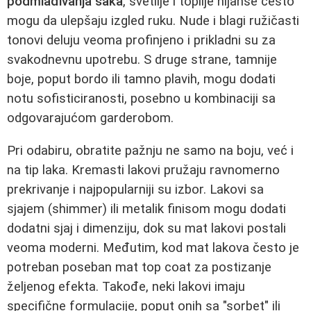
podmlađivanja šaka
, svetlije i toplije nijanse često
mogu da ulepšaju izgled ruku. Nude i blagi ružičasti
tonovi deluju veoma profinjeno i prikladni su za
svakodnevnu upotrebu. S druge strane, tamnije
boje, poput bordo ili tamno plavih, mogu dodati
notu sofisticiranosti, posebno u kombinaciji sa
odgovarajućom garderobom.
Pri odabiru, obratite pažnju ne samo na boju, već i
na tip laka. Kremasti lakovi pružaju ravnomerno
prekrivanje i najpopularniji su izbor. Lakovi sa
sjajem (shimmer) ili metalik finisom mogu dodati
dodatni sjaj i dimenziju, dok su mat lakovi postali
veoma moderni. Međutim, kod mat lakova često je
potreban poseban mat top coat za postizanje
željenog efekta. Takođe, neki lakovi imaju
specifične formulacije, poput onih sa "sorbet" ili