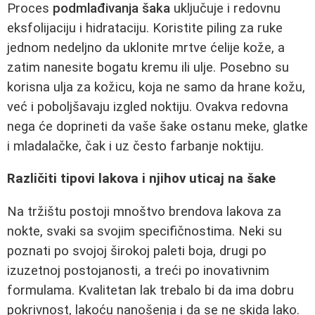
Proces
podmlađivanja šaka
uključuje i redovnu
eksfolijaciju i hidrataciju. Koristite piling za ruke
jednom nedeljno da uklonite mrtve ćelije kože, a
zatim nanesite bogatu kremu ili ulje. Posebno su
korisna ulja za kožicu, koja ne samo da hrane kožu,
već i poboljšavaju izgled noktiju. Ovakva redovna
nega će doprineti da vaše šake ostanu meke, glatke
i mladalačke, čak i uz često farbanje noktiju.
Različiti tipovi lakova i njihov uticaj na šake
Na tržištu postoji mnoštvo brendova lakova za
nokte, svaki sa svojim specifičnostima. Neki su
poznati po svojoj širokoj paleti boja, drugi po
izuzetnoj postojanosti, a treći po inovativnim
formulama. Kvalitetan lak trebalo bi da ima dobru
pokrivnost, lakoću nanošenja i da se ne skida lako.