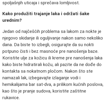
spoljašnjih uticaja i sprečava lomljivost.
Kako produžiti trajanje laka i održati šake
urednim?
Jedan od najčešćih problema sa lakom za nokte je
njegovo skidanje ili oguljivanje nakon samo nekoliko
dana. Da biste to izbegli, osigurajte da su nokti
potpuno čisti i bez masnoće pre nanošenja baze.
Koristite ulje za kožicu ili kreme pre nanošenja laka
kako biste hidratirali kožu, ali pazite da ne dođe do
kontakta sa nokatnom pločom. Nakon što ste
namazali lak, izbegavajte izlaganje vodi i
hemikalijama bar sat-dva, a prilikom kućnih poslova,
kao što je pranje sudova, koristite zaštitne
rukavice.