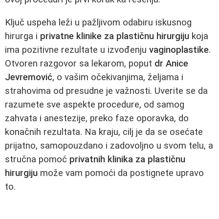
Ključ uspeha leži u pažljivom odabiru iskusnog
hirurga i
privatne klinike za plastičnu hirurgiju
koja
ima pozitivne rezultate u izvođenju
vaginoplastike
.
Otvoren razgovor sa lekarom, poput
dr Anice
Jevremović
, o vašim očekivanjima, željama i
strahovima od presudne je važnosti. Uverite se da
razumete sve aspekte procedure, od samog
zahvata i anestezije, preko faze oporavka, do
konačnih rezultata. Na kraju, cilj je da se osećate
prijatno, samopouzdano i zadovoljno u svom telu, a
stručna pomoć
privatnih klinika za plastičnu
hirurgiju
može vam pomoći da postignete upravo
to.