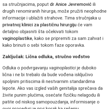
sa stručnjacima, poput
dr Anice Jevremović
ili
drugih renomiranih hirurga, može pružiti neophodne
informacije i ublažiti strahove. Tima stručnjaka u
privatnoj klinici za plastičnu hirurgiju
će vam
detaljno objasniti šta očekivati tokom
vaginoplastike
, kako se pripremiti za sam zahvat i
kako brinuti o sebi tokom faze oporavka.
Zaključak: Lična odluka, stručno vođstvo
Odluka o podvrgavanju
vaginoplastici
je duboko
lična i ne bi trebalo da bude vođena isključivo
spoljnim pritiscima ili nestvarnim standardima
lepote. Ako vas izgled vaših genitalija sprečava da
živite punim plućima, osećate fizičku nelagodu ili
patite od niskog samopouzdanja, informisanje o
ovoj proceduri je prvi korak ka rešenju.