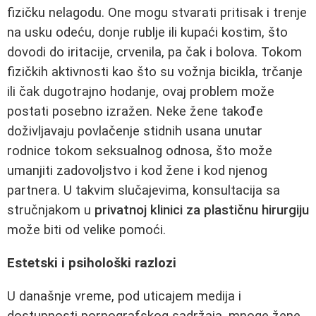
fizičku nelagodu. One mogu stvarati pritisak i trenje
na usku odeću, donje rublje ili kupaći kostim, što
dovodi do iritacije, crvenila, pa čak i bolova. Tokom
fizičkih aktivnosti kao što su vožnja bicikla, trčanje
ili čak dugotrajno hodanje, ovaj problem može
postati posebno izražen. Neke žene takođe
doživljavaju povlačenje stidnih usana unutar
rodnice tokom seksualnog odnosa, što može
umanjiti zadovoljstvo i kod žene i kod njenog
partnera. U takvim slučajevima, konsultacija sa
stručnjakom u
privatnoj klinici za plastičnu hirurgiju
može biti od velike pomoći.
Estetski i psihološki razlozi
U današnje vreme, pod uticajem medija i
dostupnosti pornografskog sadržaja, mnoge žene