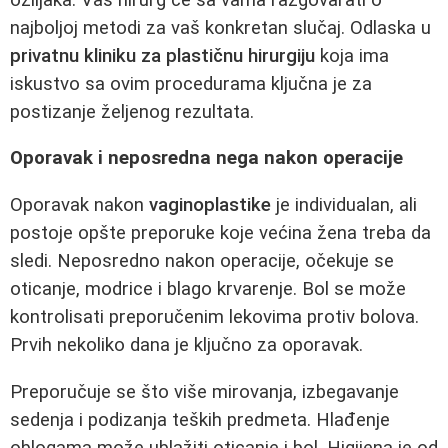
najboljoj metodi za vaš konkretan slučaj. Odlaska u
privatnu kliniku za plastičnu hirurgiju
koja ima
iskustvo sa ovim procedurama ključna je za
postizanje željenog rezultata.
Oporavak i neposredna nega nakon operacije
Oporavak nakon
vaginoplastike
je individualan, ali
postoje opšte preporuke koje većina žena treba da
sledi. Neposredno nakon operacije, očekuje se
oticanje, modrice i blago krvarenje. Bol se može
kontrolisati preporučenim lekovima protiv bolova.
Prvih nekoliko dana je ključno za oporavak.
Preporučuje se što više mirovanja, izbegavanje
sedenja i podizanja teških predmeta. Hlađenje
oblogama može ublažiti oticanje i bol. Higijena je od