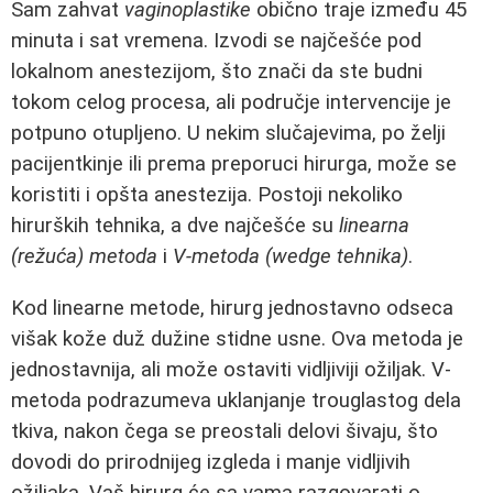
Sam zahvat
vaginoplastike
obično traje između 45
minuta i sat vremena. Izvodi se najčešće pod
lokalnom anestezijom, što znači da ste budni
tokom celog procesa, ali područje intervencije je
potpuno otupljeno. U nekim slučajevima, po želji
pacijentkinje ili prema preporuci hirurga, može se
koristiti i opšta anestezija. Postoji nekoliko
hirurških tehnika, a dve najčešće su
linearna
(režuća) metoda
i
V-metoda (wedge tehnika)
.
Kod linearne metode, hirurg jednostavno odseca
višak kože duž dužine stidne usne. Ova metoda je
jednostavnija, ali može ostaviti vidljiviji ožiljak. V-
metoda podrazumeva uklanjanje trouglastog dela
tkiva, nakon čega se preostali delovi šivaju, što
dovodi do prirodnijeg izgleda i manje vidljivih
ožiljaka. Vaš hirurg će sa vama razgovarati o