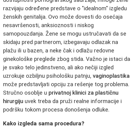
razvijaju određene predstave o "idealnom" izgledu
ženskih genitalija. Ovo može dovesti do osećaja
nesavršenosti, anksioznosti i niskog
samopouzdanja. Žene se mogu ustručavati da se
skidaju pred partnerom, izbegavaju odlazak na
plažu ili u bazen, a neke čak i odlažu redovne
ginekološke preglede zbog stida. Važno je istaci da
je svako telo jedinstveno, ali ako nečiji izgled
uzrokuje ozbiljnu psihološku patnju,
vaginoplastika
može predstavljati opciju za rešenje tog problema.
Stručno osoblje u
privatnoj klinici za plastičnu
hirurgiju
uvek treba da pruži realne informacije i
podršku tokom procesa donošenja odluke.
Kako izgleda sama procedura?