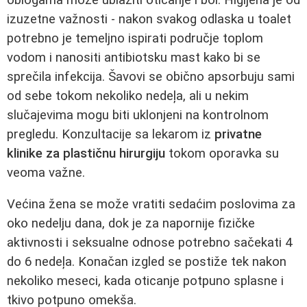
izuzetne važnosti - nakon svakog odlaska u toalet
potrebno je temeljno ispirati područje toplom
vodom i nanositi antibiotsku mast kako bi se
sprečila infekcija. Šavovi se obično apsorbuju sami
od sebe tokom nekoliko nedeļa, ali u nekim
slučajevima mogu biti uklonjeni na kontrolnom
pregledu. Konzultacije sa lekarom iz
privatne
klinike za plastičnu hirurgiju
tokom oporavka su
veoma važne.
Većina žena se može vratiti sedaćim poslovima za
oko nedelju dana, dok je za napornije fizičke
aktivnosti i seksualne odnose potrebno sačekati 4
do 6 nedeļa. Konačan izgled se postiže tek nakon
nekoliko meseci, kada oticanje potpuno splasne i
tkivo potpuno omekša.