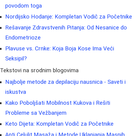
povodom toga
Nordijsko Hodanje: Kompletan Vodič za Početnike
Rešavanje Zdravstvenih Pitanja: Od Nesanice do
Endometrioze
Plavuse vs. Crnke: Koja Boja Kose Ima Veći
Seksipil?
Tekstovi na srodnim blogovima
Najbolje metode za depilaciju nausnica - Saveti i
iskustva
Kako Poboljšati Mobilnost Kukova i Rešiti
Probleme sa Vežbanjem
Keto Dijeta: Kompletan Vodič za Početnike
Anti Celulit Masaža i Metode Uklanjanja Masnih