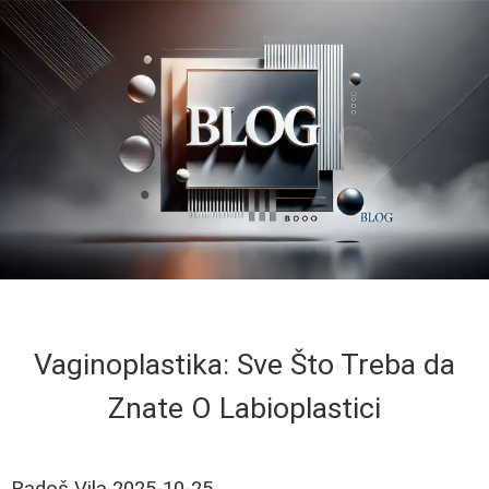
Vaginoplastika: Sve Što Treba da
Znate O Labioplastici
Radoš Vila
2025-10-25