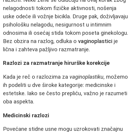
nelagodnosti tokom fizičke aktivnosti, nošenja
uske odeće ili vožnje bicikla. Druge pak, doživljavaju
psihološku nelagodu, nesigurnost u intimnim
odnosima ili osećaj stida tokom poseta ginekologu.
Bez obzira na razlog, odluka o
vaginoplastici
je
lična i zahteva pažljivo razmatranje.
Razlozi za razmatranje hirurške korekcije
Kada je reč o razlozima za
vaginoplastiku
, možemo
ih podeliti u dve široke kategorije: medicinske i
estetske. Iako se često prepliću, važno je razumeti
oba aspekta.
Medicinski razlozi
Povećane stidne usne mogu uzrokovati značajnu