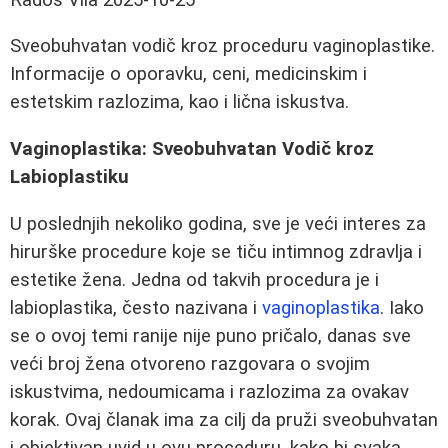
Sveobuhvatan vodič kroz proceduru vaginoplastike.
Informacije o oporavku, ceni, medicinskim i
estetskim razlozima, kao i lična iskustva.
Vaginoplastika: Sveobuhvatan Vodič kroz
Labioplastiku
U poslednjih nekoliko godina, sve je veći interes za
hirurške procedure koje se tiču intimnog zdravlja i
estetike žena. Jedna od takvih procedura je i
labioplastika, često nazivana i
vaginoplastika
. Iako
se o ovoj temi ranije nije puno pričalo, danas sve
veći broj žena otvoreno razgovara o svojim
iskustvima, nedoumicama i razlozima za ovakav
korak. Ovaj članak ima za cilj da pruži sveobuhvatan
i objektivan uvid u ovu proceduru, kako bi svaka