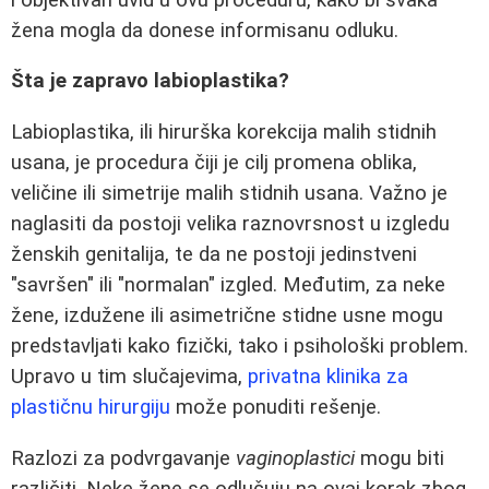
žena mogla da donese informisanu odluku.
Šta je zapravo labioplastika?
Labioplastika, ili hirurška korekcija malih stidnih
usana, je procedura čiji je cilj promena oblika,
veličine ili simetrije malih stidnih usana. Važno je
naglasiti da postoji velika raznovrsnost u izgledu
ženskih genitalija, te da ne postoji jedinstveni
"savršen" ili "normalan" izgled. Međutim, za neke
žene, izdužene ili asimetrične stidne usne mogu
predstavljati kako fizički, tako i psihološki problem.
Upravo u tim slučajevima,
privatna klinika za
plastičnu hirurgiju
može ponuditi rešenje.
Razlozi za podvrgavanje
vaginoplastici
mogu biti
različiti. Neke žene se odlučuju na ovaj korak zbog