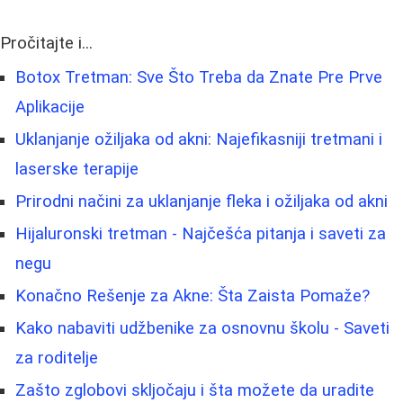
Pročitajte i...
Botox Tretman: Sve Što Treba da Znate Pre Prve
Aplikacije
Uklanjanje ožiljaka od akni: Najefikasniji tretmani i
laserske terapije
Prirodni načini za uklanjanje fleka i ožiljaka od akni
Hijaluronski tretman - Najčešća pitanja i saveti za
negu
Konačno Rešenje za Akne: Šta Zaista Pomaže?
Kako nabaviti udžbenike za osnovnu školu - Saveti
za roditelje
Zašto zglobovi skljočaju i šta možete da uradite