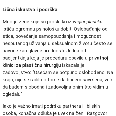
Lična iskustva i podrška
Mnoge žene koje su prošle kroz
vaginoplastiku
ističu ogromnu psihološku dobit. Oslobađanje od
stida, povećanje samopouzdanja i mogućnost
nesputanog uživanja u seksualnom životu često se
navode kao glavne prednosti. Jedna od
pacijentkinja koja je proceduru obavila u
privatnoj
klinici za plastičnu hirurgiju
iskazala je
zadovoljstvo: "Osećam se potpuno oslobođeno. Na
kraju, nije se radilo o tome da budem savršena, već
da budem slobodna i zadovoljna onim što vidim u
ogledalu."
Iako je važno imati podršku partnera ili bliskih
osoba, konačna odluka je uvek na ženi. Razgovor