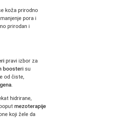
 se koža prirodno
smanjenje pora i
uno prirodan i
ri
pravi izbor za
n boosteri
su
e od čiste,
agena
.
kat hidrirane,
 poput
mezoterapije
one koji žele da