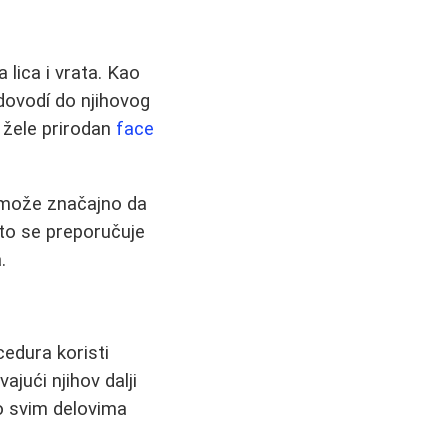
 lica i vrata. Kao
 dovodí do njihovog
i žele prirodan
face
n može značajno da
sto se preporučuje
.
cedura koristi
ajući njihov dalji
o svim delovima