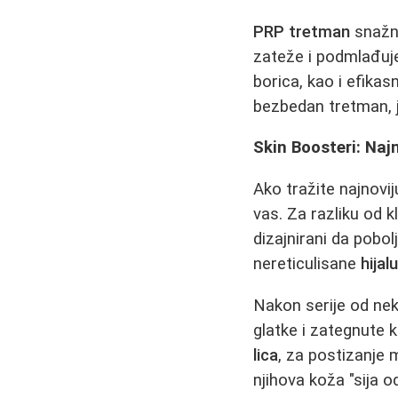
PRP tretman
snažn
zateže i podmlađuje
borica, kao i efika
bezbedan tretman, je
Skin Boosteri: Najn
Ako tražite najnovij
vas. Za razliku od k
dizajnirani da pobol
nereticulisane
hijal
Nakon serije od ne
glatke i zategnute
lica
, za postizanje 
njihova koža "sija od