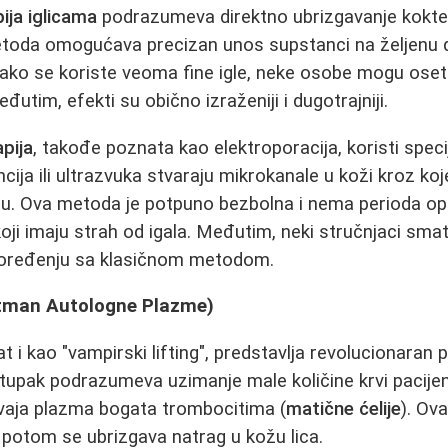
ija iglicama
podrazumeva direktno ubrizgavanje kokt
metoda omogućava precizan unos supstanci na željenu 
ako se koriste veoma fine igle, neke osobe mogu oset
tim, efekti su obično izraženiji i dugotrajniji.
pija
, takođe poznata kao elektroporacija, koristi speci
ija ili ultrazvuka stvaraju mikrokanale u koži kroz koj
u. Ova metoda je potpuno bezbolna i nema perioda opor
i imaju strah od igala. Međutim, neki stručnjaci smat
 poređenju sa klasičnom metodom.
tman Autologne Plazme)
at i kao "vampirski lifting", predstavlja revolucionaran 
upak podrazumeva uzimanje male količine krvi pacijent
dvaja plazma bogata trombocitima (
matične ćelije
). Ov
 potom se ubrizgava natrag u kožu lica.