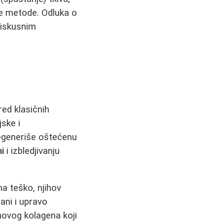
ne metode. Odluka o
 iskusnim
ed klasičnih
jske i
egeneriše oštećenu
ni
i izbledjivanju
 teško, njihov
ani i upravo
novog kolagena koji