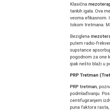
Klasična
mezoterap
tankih igala. Ova 
veoma efikasnom. I
tokom tretmana. Među
Beziglena
mezotera
putem radio-frekvenc
supstance apsorbuj
pogodnom za one koj
ipak nešto blaži u
PRP Tretman (Tre
PRP tretman
, pozn
podmlađivanju. Post
centifugiranjem iz
puna faktora rasta,