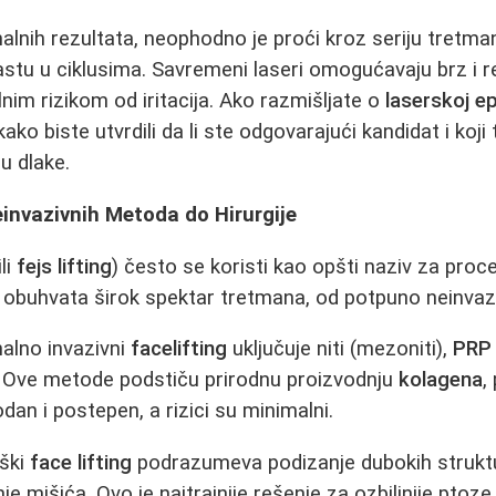
alnih rezultata, neophodno je proći kroz seriju tretm
 rastu u ciklusima. Savremeni laseri omogućavaju brz i 
nim rizikom od iritacija. Ako razmišljate o
laserskoj epi
o biste utvrdili da li ste odgovarajući kandidat i koji ti
ju dlake.
einvazivnih Metoda do Hirurgije
ili
fejs lifting
) često se koristi kao opšti naziv za pro
 obuhvata širok spektar tretmana, od potpuno neinvazi
malno invazivni
facelifting
uključuje niti (mezoniti),
PRP
e. Ove metode podstiču prirodnu proizvodnju
kolagena
,
odan i postepen, a rizici su minimalni.
uški
face lifting
podrazumeva podizanje dubokih struktur
je mišića. Ovo je najtrajnije rešenje za ozbiljnije ptoze