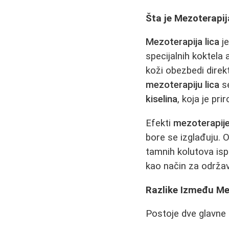
Šta je Mezoterapij
Mezoterapija lica
je
specijalnih koktela 
koži obezbedi direkt
mezoterapiju lica
se
kiselina
, koja je pri
Efekti
mezoterapije
bore se izglađuju. 
tamnih kolutova isp
kao način za održa
Razlike Između Mez
Postoje dve glavne