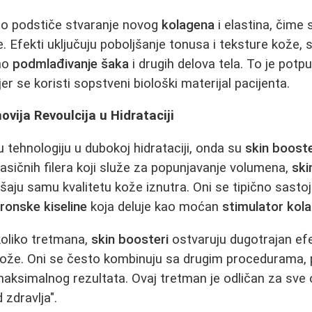
o podstiče stvaranje novog
kolagena
i elastina, čime
. Efekti uključuju poboljšanje tonusa i teksture kože, 
sno
podmlađivanje šaka
i drugih delova tela. To je potp
r se koristi sopstveni biološki materijal pacijenta.
ovija Revoulcija u Hidrataciji
u tehnologiju u dubokoj hidrataciji, onda su
skin booste
lasičnih filera koji služe za popunjavanje volumena,
ski
jšaju samu kvalitetu kože iznutra. Oni se tipično sastoj
uronske kiseline
koja deluje kao moćan
stimulator kol
koliko tretmana,
skin boosteri
ostvaruju dugotrajan efe
 kože. Oni se često kombinuju sa drugim procedurama,
maksimalnog rezultata. Ovaj tretman je odličan za sve 
 zdravlja".