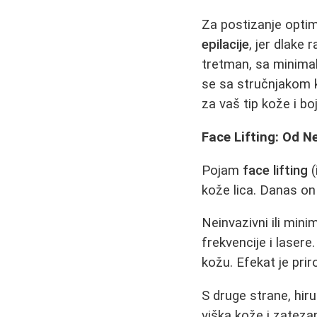
Za postizanje optim
epilacije
, jer dlake
tretman, sa minimal
se sa stručnjakom kak
za vaš tip kože i bo
Face Lifting: Od N
Pojam
face lifting
(
kože lica. Danas on
Neinvazivni ili mini
frekvencije i laser
kožu. Efekat je prir
S druge strane, hir
viška kože i zatezan