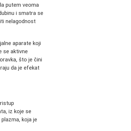
ela putem veoma
dubinu i smatra se
iti nelagodnost
jalne aparate koji
e se aktivne
avka, što je čini
raju da je efekat
pristup
a, iz koje se
a plazma, koja je