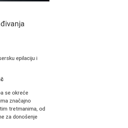
đivanja
rsku epilaciju i
ič
ba se okreće
ima značajno
čitim tretmanima, od
dne za donošenje