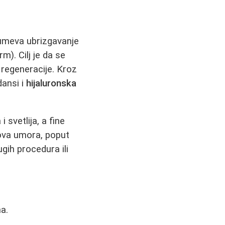
umeva ubrizgavanje
m). Cilj je da se
 regeneracije. Kroz
dansi i
hijaluronska
 svetlija, a fine
kova umora, poput
gih procedura ili
na.