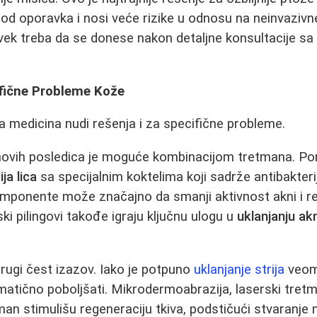
riod oporavka i nosi veće rizike u odnosu na neinvaziv
ek treba da se donese nakon detaljne konsultacije sa
fične Probleme Kože
 medicina nudi rešenja i za specifične probleme.
ihovih posledica je moguće kombinacijom tretmana. Por
ja lica
sa specijalnim koktelima koji sadrže antibakteri
omponente može značajno da smanji aktivnost akni i r
ski pilingovi takođe igraju ključnu ulogu u
uklanjanju ak
 drugi čest izazov. Iako je potpuno
uklanjanje strija
veoma
atično poboljšati. Mikrodermoabrazija, laserski tretm
n stimulišu regeneraciju tkiva, podstičući stvaranje 