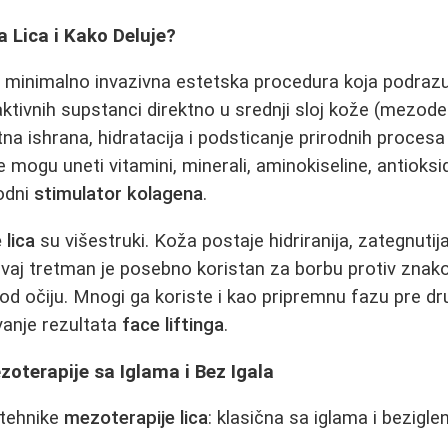
a Lica i Kako Deluje?
 minimalno invazivna estetska procedura koja podraz
aktivnih supstanci direktno u srednji sloj kože (mezoder
na ishrana, hidratacija i podsticanje prirodnih procesa
 mogu uneti vitamini, minerali, aminokiseline, antioksi
rodni
stimulator kolagena
.
 lica
su višestruki. Koža postaje hidriranija, zategnutija i
Ovaj tretman je posebno koristan za borbu protiv zna
od očiju. Mnogi ga koriste i kao pripremnu fazu pre dru
vanje rezultata
face liftinga
.
oterapije sa Iglama i Bez Igala
 tehnike
mezoterapije lica
: klasična sa iglama i bezigle