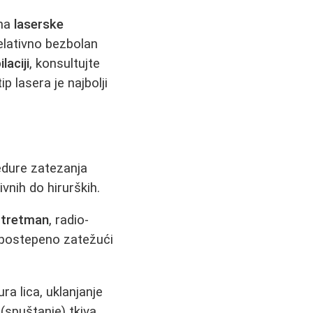
ana
laserske
relativno bezbolan
laciji
, konsultujte
p lasera je najbolji
cedure zatezanja
vnih do hirurških.
 tretman
, radio-
 postepeno zatežući
a lica, uklanjanje
 (spuštanje) tkiva,