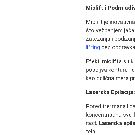
Miolift i Podmlađi
Miolift je inovativn
što vežbanjem jačam
zatezanja i podizan
lifting
bez oporavka
Efekti
miolifta
su ku
poboljša konturu li
kao odlična mera pr
Laserska Epilacija
Pored tretmana lica
koncentrisanu svetlo
rast.
Laserska epila
tela.