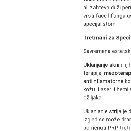
ali zahteva duži pe
vrsti
face liftinga
uv
specijalistom.
Tretmani za Speci
Savremena estetska
Uklanjanje akni
i nj
terapija,
mezoterapi
antiinflamatorne k
kožu. Laseri i hemij
ožiljaka.
Uklanjanje strija je
izgled se može dram
pomenuti PRP tretma