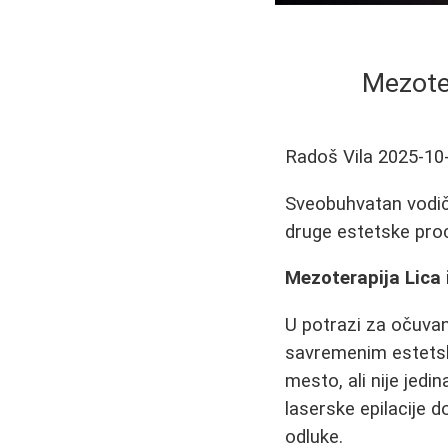
Mezote
Radoš Vila
2025-10
Sveobuhvatan vodič 
druge estetske proc
Mezoterapija Lica
U potrazi za očuvan
savremenim estets
mesto, ali nije jedi
laserske epilacije 
odluke.