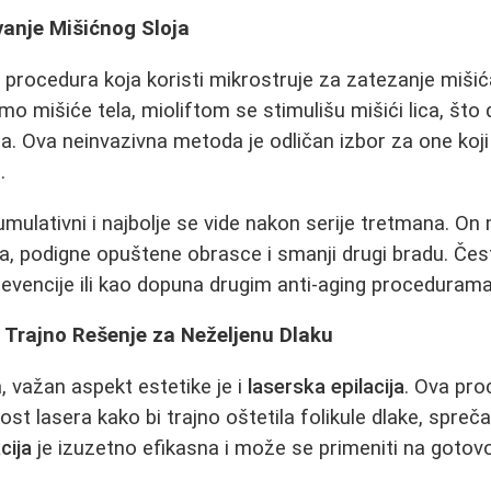
vanje Mišićnog Sloja
a procedura koja koristi mikrostruje za zatezanje mišića
o mišiće tela, mioliftom se stimulišu mišići lica, što
ja. Ova neinvazivna metoda je odličan izbor za one koj
.
mulativni i najbolje se vide nakon serije tretmana. O
ca, podigne opuštene obrasce i smanji drugi bradu. Če
evencije ili kao dopuna drugim anti-aging procedurama
: Trajno Rešenje za Neželjenu Dlaku
, važan aspekt estetike je i
laserska epilacija
. Ova pro
st lasera kako bi trajno oštetila folikule dlake, sprečav
cija
je izuzetno efikasna i može se primeniti na gotov