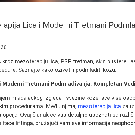
rapija Lica i Moderni Tretmani Podmla
-30
kroz mezoterapiju lica, PRP tretman, skin bustere, lase
edure. Saznajte kako oživeti i podmladiti kožu.
 i Moderni Tretmani Podmlađivanja: Kompletan Vod
jem mladalačkog izgleda i svežine kože, sve više oso
kim procedurama. Među njima,
mezoterapija lica
zauz
na opcija. Ovaj članak će vas detaljno upoznati sa razli
do face liftinga, pružajući vam sve informacije neopho