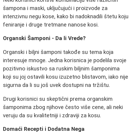
šampona i maski, uključujući i proizvode za
intenzivnu negu kose, kako bi nadoknadili štetu koju
feniranje i druge tretmane nanose kosi.
Organski Šamponi - Da li Vrede?
Organski i biljni šamponi takođe su tema koja
interesuje mnoge. Jedna korisnica je podelila svoje
pozitivno iskustvo sa ruskim biljnim šamponima
koji su joj ostavili kosu izuzetno blistavom, iako nije
sigurna da li su još uvek dostupni na tržištu.
Drugi korisnici su skeptični prema organskim
šamponima zbog njihove često više cene, ali neki
veruju da su kvalitetniji i zdraviji za kosu.
Domaći Recepti i Dodatna Nega