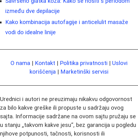
Savršeno glatka koža: Kako se nositi s periodom
između dve depilacije
Kako kombinacija autofagije i anticelulit masaže
vodi do idealne linije
O nama
|
Kontakt
|
Politika privatnosti
|
Uslovi
korišćenja
|
Marketinški servisi
Urednici i autori ne preuzimaju nikakvu odgovornost
za bilo kakve greške ili propuste u sadržaju ovog
sajta. Informacije sadržane na ovom sajtu pružaju se
u stanju „takvom kakve jesu“, bez garancija u pogledu
njihove potpunosti, tačnosti, korisnosti ili