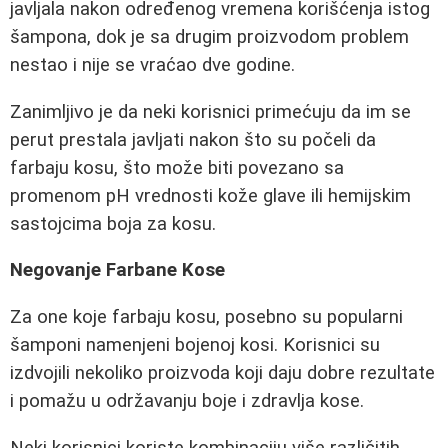
javljala nakon određenog vremena korišćenja istog
šampona, dok je sa drugim proizvodom problem
nestao i nije se vraćao dve godine.
Zanimljivo je da neki korisnici primećuju da im se
perut prestala javljati nakon što su počeli da
farbaju kosu, što može biti povezano sa
promenom pH vrednosti kože glave ili hemijskim
sastojcima boja za kosu.
Negovanje Farbane Kose
Za one koje farbaju kosu, posebno su popularni
šamponi namenjeni bojenoj kosi. Korisnici su
izdvojili nekoliko proizvoda koji daju dobre rezultate
i pomažu u održavanju boje i zdravlja kose.
Neki korisnici koriste kombinaciju više različitih