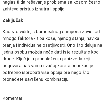
naglasiti da rešavanje problema sa kosom često
zahteva pristup iznutra i spolja.
Zaključak
Kao što vidite, izbor idealnog šampona zavisi od
mnogo faktora - tipa kose, njenog stanja, navika
pranja i individualne osetljivosti. Ono što deluje na
jednu osobu možda neće dati iste rezultate kod
druge. Ključ je u pronalaženju proizvoda koji
odgovara baš vama i vašoj kosi, a ponekad je
potrebno isprobati više opcija pre nego što
pronađete savršenu kombinaciju.
Komentari