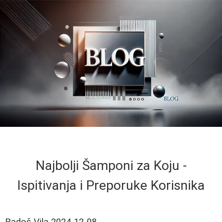
Najbolji Šamponi za Koju -
Ispitivanja i Preporuke Korisnika
Radoš Vila
2024-12-08