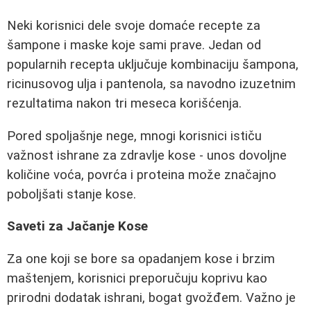
Neki korisnici dele svoje domaće recepte za
šampone i maske koje sami prave. Jedan od
popularnih recepta uključuje kombinaciju šampona,
ricinusovog ulja i pantenola, sa navodno izuzetnim
rezultatima nakon tri meseca korišćenja.
Pored spoljašnje nege, mnogi korisnici ističu
važnost ishrane za zdravlje kose - unos dovoljne
količine voća, povrća i proteina može značajno
poboljšati stanje kose.
Saveti za Jačanje Kose
Za one koji se bore sa opadanjem kose i brzim
maštenjem, korisnici preporučuju koprivu kao
prirodni dodatak ishrani, bogat gvožđem. Važno je