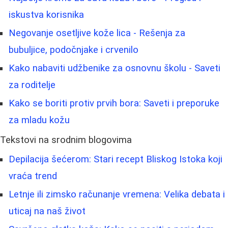
iskustva korisnika
Negovanje osetljive kože lica - Rešenja za
bubuljice, podočnjake i crvenilo
Kako nabaviti udžbenike za osnovnu školu - Saveti
za roditelje
Kako se boriti protiv prvih bora: Saveti i preporuke
za mladu kožu
Tekstovi na srodnim blogovima
Depilacija šećerom: Stari recept Bliskog Istoka koji
vraća trend
Letnje ili zimsko računanje vremena: Velika debata i
uticaj na naš život