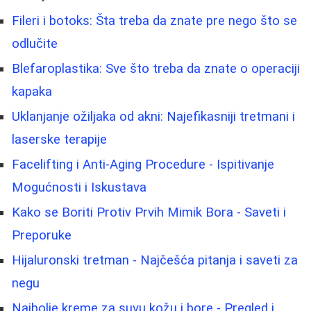
Fileri i botoks: Šta treba da znate pre nego što se
odlučite
Blefaroplastika: Sve što treba da znate o operaciji
kapaka
Uklanjanje ožiljaka od akni: Najefikasniji tretmani i
laserske terapije
Facelifting i Anti-Aging Procedure - Ispitivanje
Mogućnosti i Iskustava
Kako se Boriti Protiv Prvih Mimik Bora - Saveti i
Preporuke
Hijaluronski tretman - Najčešća pitanja i saveti za
negu
Najbolje kreme za suvu kožu i bore - Pregled i