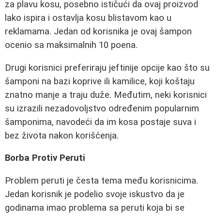
za plavu kosu, posebno ističući da ovaj proizvod
lako ispira i ostavlja kosu blistavom kao u
reklamama. Jedan od korisnika je ovaj šampon
ocenio sa maksimalnih 10 poena.
Drugi korisnici preferiraju jeftinije opcije kao što su
šamponi na bazi koprive ili kamilice, koji koštaju
znatno manje a traju duže. Međutim, neki korisnici
su izrazili nezadovoljstvo određenim popularnim
šamponima, navodeći da im kosa postaje suva i
bez života nakon korišćenja.
Borba Protiv Peruti
Problem peruti je česta tema među korisnicima.
Jedan korisnik je podelio svoje iskustvo da je
godinama imao problema sa peruti koja bi se