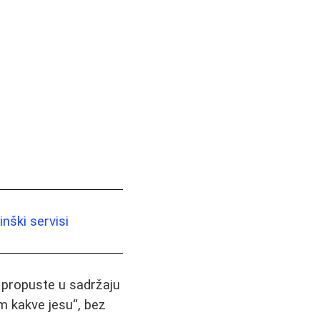
nški servisi
i propuste u sadržaju
m kakve jesu“, bez