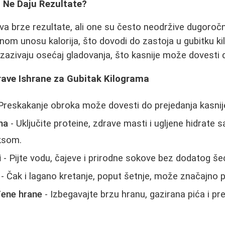
o Ne Daju Rezultate?
va brze rezultate, ali one su često neodržive dugoro
om unosu kalorija, što dovodi do zastoja u gubitku k
izazivaju osećaj gladovanja, što kasnije može dovesti
drave Ishrane za Gubitak Kilograma
Preskakanje obroka može dovesti do prejedanja kasnij
na
- Uključite proteine, zdrave masti i ugljene hidrate s
eksom.
i
- Pijte vodu, čajeve i prirodne sokove bez dodatog še
- Čak i lagano kretanje, poput šetnje, može značajno 
đene hrane
- Izbegavajte brzu hranu, gazirana pića i 