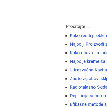
Pročitajte i...
Kako rešiti proble
Najbolji Proizvodi
Kako očuvati mlado
Najbolje kreme za s
Ultrazvučna Kavitac
Zašto zglobovi skl
Radiotalasno Skida
Depilacija šećero
Efikasne metode za 