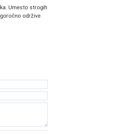
vika. Umesto strogih
dugoročno održive