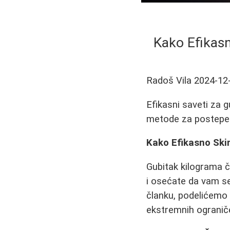
Kako Efikasn
Radoš Vila
2024-12
Efikasni saveti za g
metode za postepeno
Kako Efikasno Skin
Gubitak kilograma č
i osećate da vam se
članku, podelićem
ekstremnih ogranič