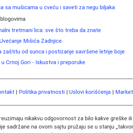
 sa mušicama u cveću i saveti za negu biljaka
 blogovima
alni tretmani lica: sve što treba da znate
 Uvećanje Mišića Zadnjice
a zaštitu od sunca i postizanje savršene letnje boje
 u Crnoj Gori - Iskustva i preporuke
ontakt
|
Politika privatnosti
|
Uslovi korišćenja
|
Marketi
preuzimaju nikakvu odgovornost za bilo kakve greške il
ije sadržane na ovom sajtu pružaju se u stanju „takvo