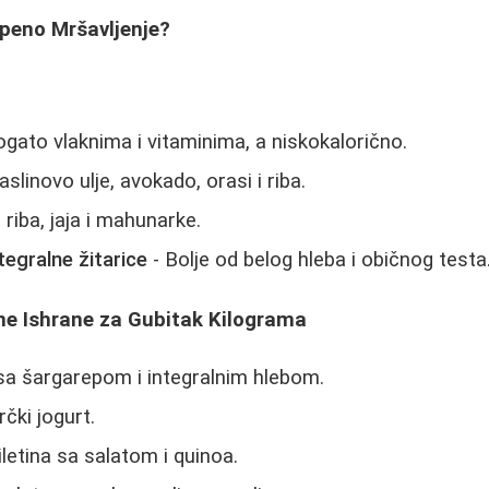
epeno Mršavljenje?
ogato vlaknima i vitaminima, a niskokalorično.
slinovo ulje, avokado, orasi i riba.
, riba, jaja i mahunarke.
tegralne žitarice
- Bolje od belog hleba i običnog testa
e Ishrane za Gubitak Kilograma
sa šargarepom i integralnim hlebom.
rčki jogurt.
letina sa salatom i quinoa.