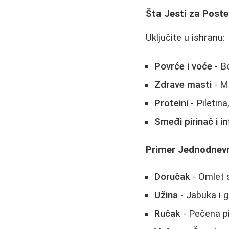
Šta Jesti za Post
Uključite u ishranu:
Povrće i voće
- B
Zdrave masti
- Ma
Proteini
- Piletina
Smeđi pirinač i in
Primer Jednodnevn
Doručak
- Omlet 
Užina
- Jabuka i g
Ručak
- Pečena pi