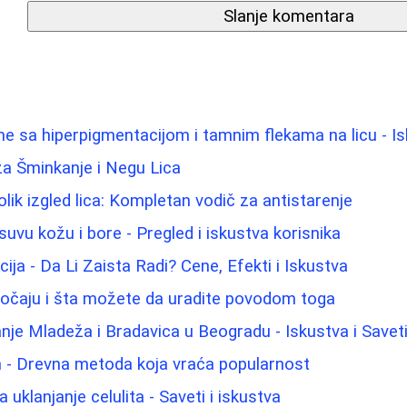
Slanje komentara
me sa hiperpigmentacijom i tamnim flekama na licu - Is
 za Šminkanje i Negu Lica
lik izgled lica: Kompletan vodič za antistarenje
uvu kožu i bore - Pregled i iskustva korisnika
ija - Da Li Zaista Radi? Cene, Efekti i Iskustva
jočaju i šta možete da uradite povodom toga
nje Mladeža i Bradavica u Beogradu - Iskustva i Savet
m - Drevna metoda koja vraća popularnost
uklanjanje celulita - Saveti i iskustva