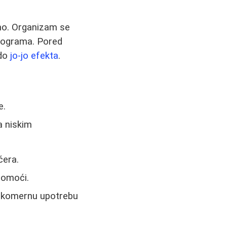
čno. Organizam se
ilograma. Pored
 do
jo-jo efekta
.
e.
a niskim
ćera.
pomoći.
prekomernu upotrebu