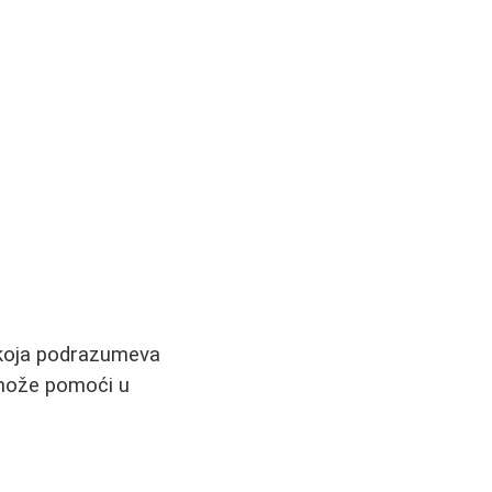
koja podrazumeva
 može pomoći u