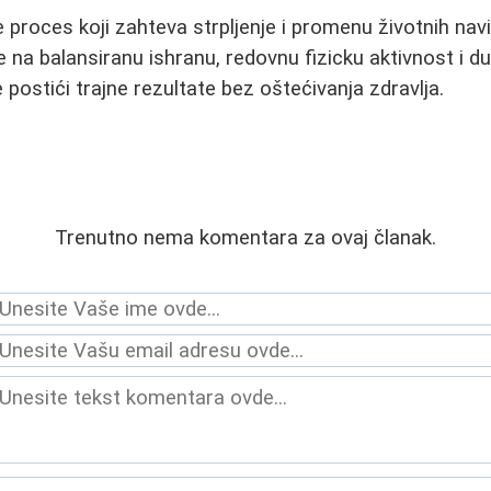
e proces koji zahteva strpljenje i promenu životnih na
se na balansiranu ishranu, redovnu fizicku aktivnost i 
postići trajne rezultate bez oštećivanja zdravlja.
Trenutno nema komentara za ovaj članak.