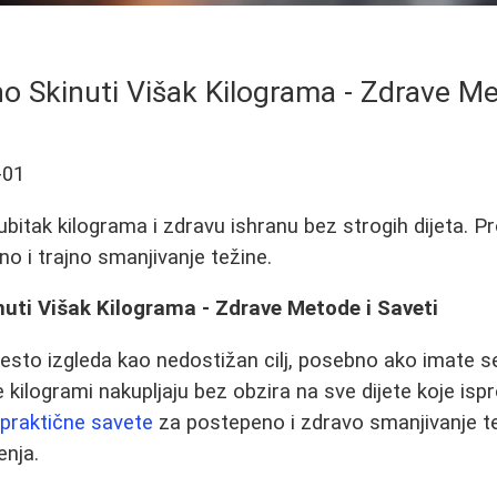
o Skinuti Višak Kilograma - Zdrave Me
-01
ubitak kilograma i zdravu ishranu bez strogih dijeta. P
 i trajno smanjivanje težine.
uti Višak Kilograma - Zdrave Metode i Saveti
esto izgleda kao nedostižan cilj, posebno ako imate se
 kilogrami nakupljaju bez obzira na sve dijete koje is
o
praktične savete
za postepeno i zdravo smanjivanje te
enja.