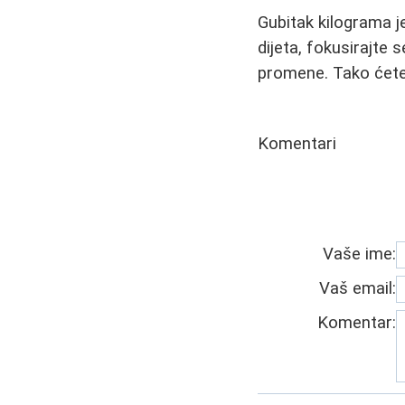
Gubitak kilograma j
dijeta, fokusirajte 
promene. Tako ćete 
Komentari
Vaše ime:
Vaš email:
Komentar: