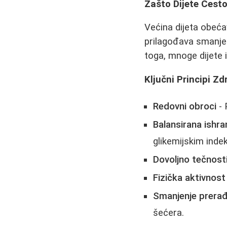
Zašto Dijete Čest
Većina dijeta obeća
prilagođava smanjen
toga, mnoge dijete 
Ključni Principi Z
Redovni obroci
- 
Balansirana ishra
glikemijskim ind
Dovoljno tečnost
Fizička aktivnost
Smanjenje prera
šećera.