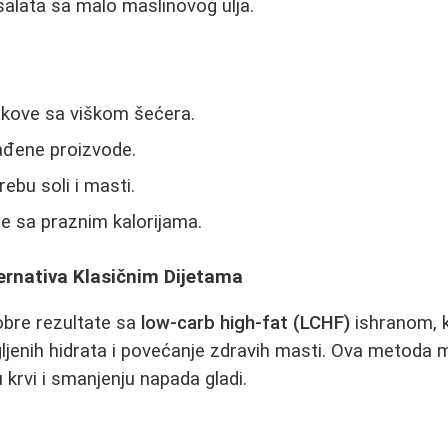
alata sa malo maslinovog ulja.
okove sa viškom šećera.
ađene proizvode.
bu soli i masti.
ice sa praznim kalorijama.
ernativa Klasičnim Dijetama
dobre rezultate sa
low-carb high-fat (LCHF)
ishranom, 
ljenih hidrata i povećanje zdravih masti. Ova metoda
 krvi i smanjenju napada gladi.