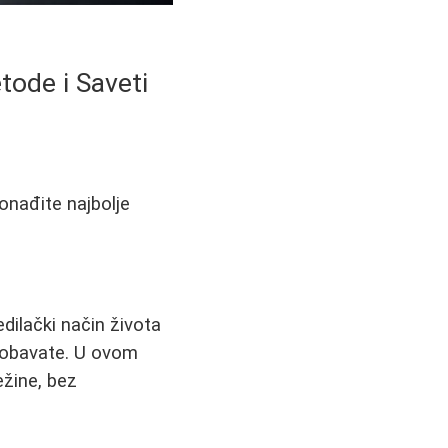
tode i Saveti
ronađite najbolje
dilački način života
probavate. U ovom
žine, bez