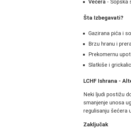
Večera
- Šopska s
Šta Izbegavati?
Gazirana pića i s
Brzu hranu i prer
Prekomernu upotre
Slatkiše i grickal
LCHF Ishrana - Alt
Neki ljudi postižu 
smanjenje unosa ug
regulisanju šećera u
Zaključak