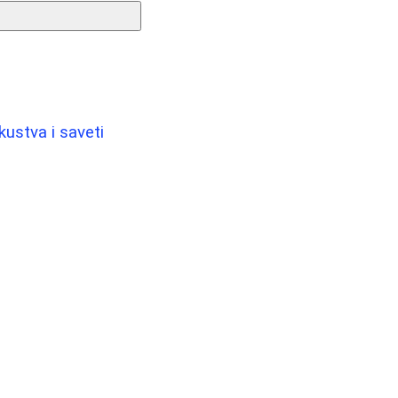
kustva i saveti
i