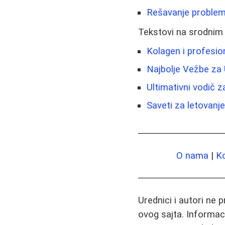
Rešavanje problema
Tekstovi na srodnim
Kolagen i profesion
Najbolje Vežbe za
Ultimativni vodič z
Saveti za letovanje
O nama
|
K
Urednici i autori ne 
ovog sajta. Informac