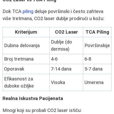
Dok TCA
piling
deluje površinski i često zahteva
više tretmana, CO2 laser dublje prodirući u kožu:
Kriterijum
CO2 Laser
TCA Piling
Dublje (do
Dubina delovanja
Površinskije
dermisa)
Broj tretmana
4-6
6-8
Oporavak
7-14 dana
5-7 dana
Efikasnost za
Visoka
Umerena
duboke ožiljke
Realna Iskustva Pacijenata
Mnogi koji su probali CO2 laser ističu: