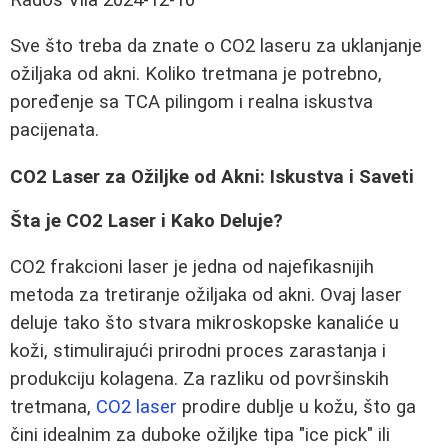
Sve što treba da znate o CO2 laseru za uklanjanje
ožiljaka od akni. Koliko tretmana je potrebno,
poređenje sa TCA pilingom i realna iskustva
pacijenata.
CO2 Laser za Ožiljke od Akni: Iskustva i Saveti
Šta je CO2 Laser i Kako Deluje?
CO2 frakcioni laser je jedna od najefikasnijih
metoda za tretiranje ožiljaka od akni. Ovaj laser
deluje tako što stvara mikroskopske kanaliće u
koži, stimulirajući prirodni proces zarastanja i
produkciju kolagena. Za razliku od površinskih
tretmana,
CO2 laser
prodire dublje u kožu, što ga
čini idealnim za duboke ožiljke tipa "ice pick" ili