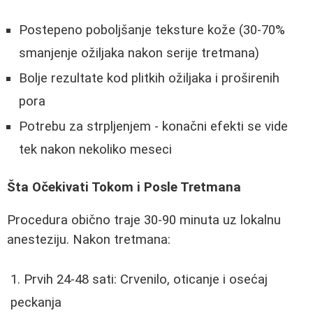
Postepeno poboljšanje teksture kože (30-70%
smanjenje ožiljaka nakon serije tretmana)
Bolje rezultate kod plitkih ožiljaka i proširenih
pora
Potrebu za strpljenjem - konačni efekti se vide
tek nakon nekoliko meseci
Šta Očekivati Tokom i Posle Tretmana
Procedura obično traje 30-90 minuta uz lokalnu
anesteziju. Nakon tretmana:
Prvih 24-48 sati: Crvenilo, oticanje i osećaj
peckanja