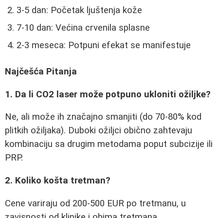
3-5 dan: Početak ljuštenja kože
7-10 dan: Većina crvenila splasne
2-3 meseca: Potpuni efekat se manifestuje
Najčešća Pitanja
1. Da li CO2 laser može potpuno ukloniti ožiljke?
Ne, ali može ih značajno smanjiti (do 70-80% kod
plitkih ožiljaka). Duboki ožiljci obično zahtevaju
kombinaciju sa drugim metodama poput subcizije ili
PRP.
2. Koliko košta tretman?
Cene variraju od 200-500 EUR po tretmanu, u
zavisnosti od klinike i obima tretmana.