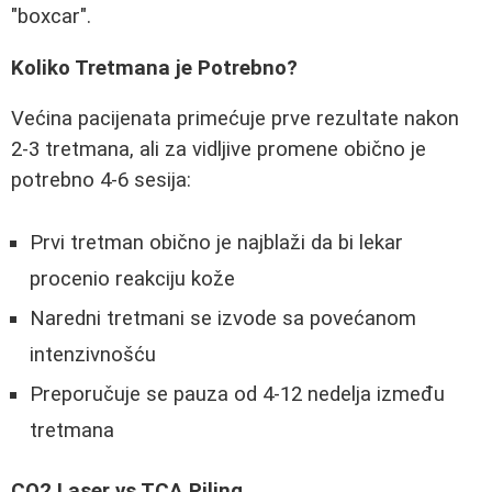
"boxcar".
Koliko Tretmana je Potrebno?
Većina pacijenata primećuje prve rezultate nakon
2-3 tretmana, ali za vidljive promene obično je
potrebno 4-6 sesija:
Prvi tretman obično je najblaži da bi lekar
procenio reakciju kože
Naredni tretmani se izvode sa povećanom
intenzivnošću
Preporučuje se pauza od 4-12 nedelja između
tretmana
CO2 Laser vs TCA Piling