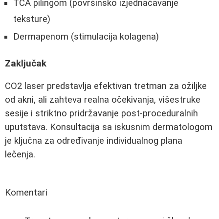
TCA pilingom (površinsko izjednačavanje
teksture)
Dermapenom (stimulacija kolagena)
Zaključak
CO2 laser predstavlja efektivan tretman za ožiljke
od akni, ali zahteva realna očekivanja, višestruke
sesije i striktno pridržavanje post-proceduralnih
uputstava. Konsultacija sa iskusnim dermatologom
je ključna za određivanje individualnog plana
lečenja.
Komentari