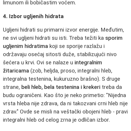
limunom ili bobičastim voćem.
4. Izbor ugljenih hidrata
Ugljeni hidrati su primarni izvor energije. Međutim,
ne svi ugljeni hidrati su isti. Treba težiti ka
sporim
ugljenim hidratima
koji se sporije razlažu i
održavaju osećaj sitosti duže, stabilizujući nivo
šećera u krvi. Ovi se nalaze u
integralnim
žitaricama
(zob, heljda, proso, integralni hleb,
integralna testenina, kukuruzno brašno). S druge
strane,
beli hleb, bela testenina i krekeri
treba da
budu ograničeni. Kao što je neko primetio: "Nijedna
vrsta hleba nije zdrava, da ni takozvani crni hleb nije
zdrav." Ovde se misli na veštački obojeni hleb - pravi
integralni hleb od celog zrna je odličan izbor.