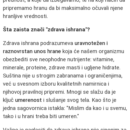
pripremamo hranu da bi maksimalno očuvali njene
hranljive vrednosti.
Šta zaista znači "zdrava ishrana"?
Zdrava ishrana podrazumeva
uravnotežen i
raznovrstan unos hrane
koja će našem organizmu
obezbediti sve neophodne nutrijente: vitamine,
minerale, proteine, zdrave masti i ugljene hidrate.
Suština nije u strogim zabranama i ograničenjima,
već u svesnom izboru kvalitetnih namirnica i
njihovoj pravilnoj pripremi. Mnogi se slažu da je
ključ
umerenost
i slušanje svog tela. Kao što je
jedna sagovornica istakla: "Mislim da kao i u svemu,
tako i u hrani treba biti umeren."
Važno je naglasiti da zdrava ishrana nije sinonim za