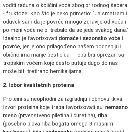
voditi računa o količini voća zbog prirodnog šećera
- fruktoze. Kao što je neko primetio: "Ja smatram i
oduvek sam da je povrće mnogo zdravije od voća i
po meni voće ne bi trebalo da se jede svakog dana."
Idealno je favorizovati
domaće i sezonsko voće i
povrće
, jer je ono prilagođeno našem podneblju i
obično ima manje pesticida. Treba biti oprezan sa
tropskim voćem koje često putuje dugo do nas i
može biti tretirano hemikalijama.
2. Izbor kvalitetnih proteina
Proteini su neophodni za izgradnju i obnovu tkiva.
Izvori proteina koje treba favorizovati su:
nemasno
meso
(prvenstveno piletina i ćuretina),
riba
(posebno plava riba bogata omega-3 masnim
kiselinama),
jaja
i
mahunarke
(sočivo, pasulj, grah).