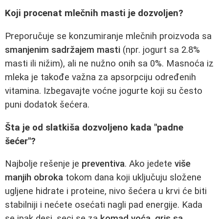
Koji procenat mlečnih masti je dozvoljen?
Preporučuje se konzumiranje mlečnih proizvoda sa
smanjenim sadržajem masti
(npr. jogurt sa 2.8%
masti ili nižim), ali ne nužno onih sa 0%. Masnoća iz
mleka je takođe važna za apsorpciju određenih
vitamina. Izbegavajte voćne jogurte koji su često
puni dodatok šećera.
Šta je od slatkiša dozvoljeno kada "padne
šećer"?
Najbolje rešenje je
preventiva
. Ako jedete
više
manjih obroka
tokom dana koji uključuju složene
ugljene hidrate i proteine, nivo šećera u krvi će biti
stabilniji i nećete osećati nagli pad energije. Kada
se ipak desi, seci se za
komad voća, gris sa