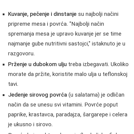
Kuvanje, pečenje i dinstanje
su najbolji načini
pripreme mesa i povrća. "Najbolji način
spremanja mesa je upravo kuvanje jer se time
najmanje gube nutritivni sastojci," istaknuto je u
razgovoru.
Prženje u dubokom ulju
treba izbegavati. Ukoliko
morate da pržite, koristite malo ulja u teflonskoj
tavi.
Jedenje sirovog povrća
(u salatama) je odličan
način da se unesu svi vitamini. Povrće poput
paprike, krastavca, paradajza, šargarepe i celera
je ukusno i sirovo.