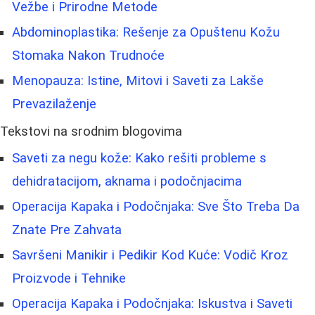
Vežbe i Prirodne Metode
Abdominoplastika: Rešenje za Opuštenu Kožu
Stomaka Nakon Trudnoće
Menopauza: Istine, Mitovi i Saveti za Lakše
Prevazilaženje
Tekstovi na srodnim blogovima
Saveti za negu kože: Kako rešiti probleme s
dehidratacijom, aknama i podočnjacima
Operacija Kapaka i Podočnjaka: Sve Što Treba Da
Znate Pre Zahvata
Savršeni Manikir i Pedikir Kod Kuće: Vodič Kroz
Proizvode i Tehnike
Operacija Kapaka i Podočnjaka: Iskustva i Saveti