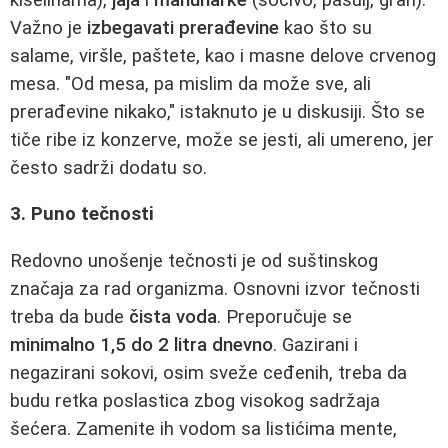
Važno je
izbegavati prerađevine
kao što su
salame, viršle, paštete, kao i masne delove crvenog
mesa. "Od mesa, pa mislim da može sve, ali
prerađevine nikako," istaknuto je u diskusiji. Što se
tiče ribe iz konzerve, može se jesti, ali umereno, jer
često sadrži dodatu so.
3. Puno tečnosti
Redovno unošenje tečnosti je od suštinskog
značaja za rad organizma. Osnovni izvor tečnosti
treba da bude
čista voda
. Preporučuje se
minimalno 1,5 do 2 litra dnevno
. Gazirani i
negazirani sokovi, osim sveže ceđenih, treba da
budu retka poslastica zbog visokog sadržaja
šećera. Zamenite ih vodom sa listićima mente,