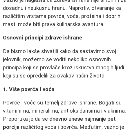
dosadnu i neukusnu hranu. Naprotiv, otvaranje ka
različitim vrstama povrća, voća, proteina i dobrih
masti može biti prava kulinarska avantura.
Osnovni principi zdrave ishrane
Da bismo lakše shvatili kako da sastavimo svoj
jelovnik, možemo se voditi nekoliko osnovnih
principa koji se provlače kroz iskustva mnogih ljudi
koji su se opredelili za ovakav način života.
1. Više povrća i voća
Povrće i voće su temelj zdrave ishrane. Bogati su
vitaminima, mineralima, antioksidansima i vlaknima.
Preporuka je da se
dnevno unese najmanje pet
porcija
različitog voća i povrća. Međutim, važno je