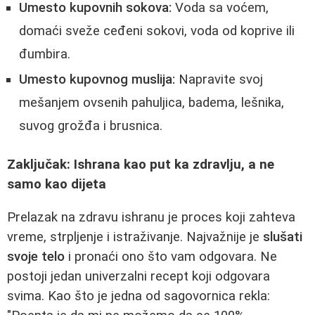
Umesto kupovnih sokova:
Voda sa voćem,
domaći sveže ceđeni sokovi, voda od koprive ili
đumbira.
Umesto kupovnog muslija:
Napravite svoj
mešanjem ovsenih pahuljica, badema, lešnika,
suvog grožđa i brusnica.
Zaključak: Ishrana kao put ka zdravlju, a ne
samo kao dijeta
Prelazak na zdravu ishranu je proces koji zahteva
vreme, strpljenje i istraživanje. Najvažnije je
slušati
svoje telo
i pronaći ono što vam odgovara. Ne
postoji jedan univerzalni recept koji odgovara
svima. Kao što je jedna od sagovornica rekla: