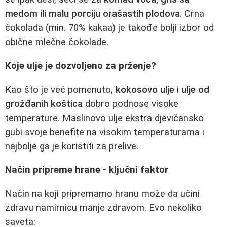
medom ili malu porciju orašastih plodova
. Crna
čokolada (min. 70% kakaa) je takođe bolji izbor od
obične mlečne čokolade.
Koje ulje je dozvoljeno za prženje?
Kao što je već pomenuto,
kokosovo ulje
i
ulje od
grožđanih koštica
dobro podnose visoke
temperature. Maslinovo ulje ekstra djevičansko
gubi svoje benefite na visokim temperaturama i
najbolje ga je koristiti za prelive.
Način pripreme hrane - ključni faktor
Način na koji pripremamo hranu može da učini
zdravu namirnicu manje zdravom. Evo nekoliko
saveta: