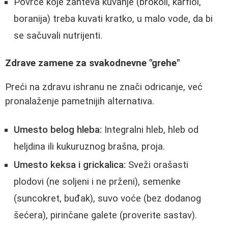
Povrće koje zahteva kuvanje (brokoli, karfiol,
boranija) treba kuvati kratko, u malo vode, da bi
se sačuvali nutrijenti.
Zdrave zamene za svakodnevne "grehe"
Preći na zdravu ishranu ne znači odricanje, već
pronalaženje pametnijih alternativa.
Umesto belog hleba:
Integralni hleb, hleb od
heljdina ili kukuruznog brašna, proja.
Umesto keksa i grickalica:
Sveži orašasti
plodovi (ne soljeni i ne prženi), semenke
(suncokret, buđak), suvo voće (bez dodanog
šećera), pirinčane galete (proverite sastav).