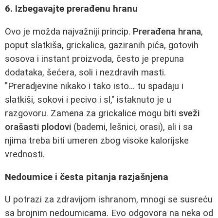
6. Izbegavajte prerađenu hranu
Ovo je možda najvažniji princip.
Prerađena hrana
,
poput slatkiša, grickalica, gaziranih pića, gotovih
sosova i instant proizvoda, često je prepuna
dodataka, šećera, soli i nezdravih masti.
"Preradjevine nikako i tako isto... tu spadaju i
slatkiši, sokovi i pecivo i sl," istaknuto je u
razgovoru. Zamena za grickalice mogu biti
sveži
orašasti plodovi
(bademi, lešnici, orasi), ali i sa
njima treba biti umeren zbog visoke kalorijske
vrednosti.
Nedoumice i česta pitanja razjašnjena
U potrazi za zdravijom ishranom, mnogi se susreću
sa brojnim nedoumicama. Evo odgovora na neka od