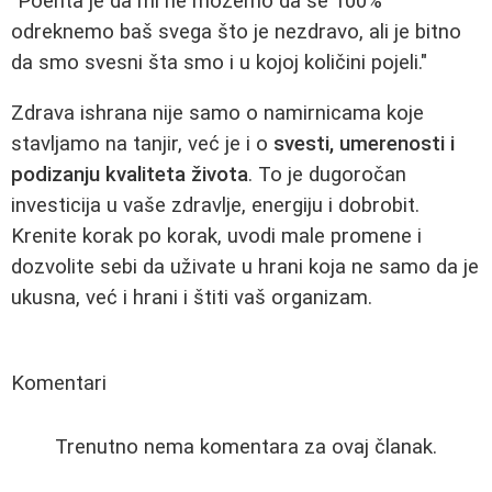
"Poenta je da mi ne možemo da se 100%
odreknemo baš svega što je nezdravo, ali je bitno
da smo svesni šta smo i u kojoj količini pojeli."
Zdrava ishrana nije samo o namirnicama koje
stavljamo na tanjir, već je i o
svesti, umerenosti i
podizanju kvaliteta života
. To je dugoročan
investicija u vaše zdravlje, energiju i dobrobit.
Krenite korak po korak, uvodi male promene i
dozvolite sebi da uživate u hrani koja ne samo da je
ukusna, već i hrani i štiti vaš organizam.
Komentari
Trenutno nema komentara za ovaj članak.