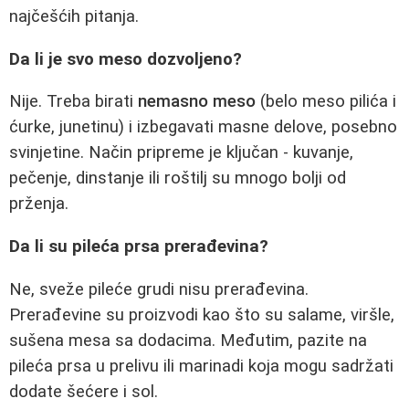
najčešćih pitanja.
Da li je svo meso dozvoljeno?
Nije. Treba birati
nemasno meso
(belo meso pilića i
ćurke, junetinu) i izbegavati masne delove, posebno
svinjetine. Način pripreme je ključan - kuvanje,
pečenje, dinstanje ili roštilj su mnogo bolji od
prženja.
Da li su pileća prsa prerađevina?
Ne, sveže pileće grudi nisu prerađevina.
Prerađevine su proizvodi kao što su salame, viršle,
sušena mesa sa dodacima. Međutim, pazite na
pileća prsa u prelivu ili marinadi koja mogu sadržati
dodate šećere i sol.