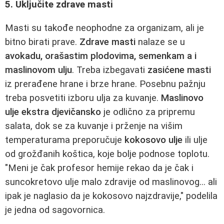
5. Uključite zdrave masti
Masti su takođe neophodne za organizam, ali je
bitno birati prave.
Zdrave masti
nalaze se u
avokadu, orašastim plodovima, semenkam a i
maslinovom ulju
. Treba izbegavati
zasićene masti
iz prerađene hrane i brze hrane. Posebnu pažnju
treba posvetiti izboru ulja za kuvanje.
Maslinovo
ulje ekstra djevičansko
je odlično za pripremu
salata, dok se za kuvanje i prženje na višim
temperaturama preporučuje
kokosovo ulje
ili ulje
od grožđanih koštica, koje bolje podnose toplotu.
"Meni je čak profesor hemije rekao da je čak i
suncokretovo ulje malo zdravije od maslinovog... ali
ipak je naglasio da je kokosovo najzdravije," podelila
je jedna od sagovornica.