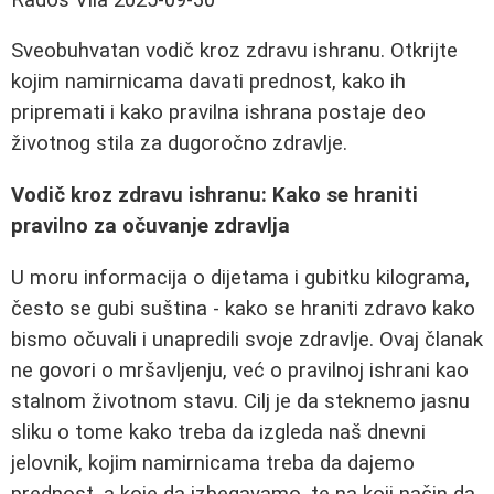
Sveobuhvatan vodič kroz zdravu ishranu. Otkrijte
kojim namirnicama davati prednost, kako ih
pripremati i kako pravilna ishrana postaje deo
životnog stila za dugoročno zdravlje.
Vodič kroz zdravu ishranu: Kako se hraniti
pravilno za očuvanje zdravlja
U moru informacija o dijetama i gubitku kilograma,
često se gubi suština - kako se hraniti zdravo kako
bismo očuvali i unapredili svoje zdravlje. Ovaj članak
ne govori o mršavljenju, već o pravilnoj ishrani kao
stalnom životnom stavu. Cilj je da steknemo jasnu
sliku o tome kako treba da izgleda naš dnevni
jelovnik, kojim namirnicama treba da dajemo
prednost, a koje da izbegavamo, te na koji način da