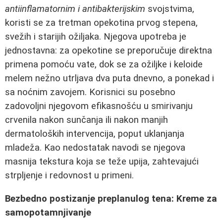
antiinflamatornim i antibakterijskim
svojstvima,
koristi se za tretman opekotina prvog stepena,
svežih i starijih ožiljaka. Njegova upotreba je
jednostavna: za opekotine se preporučuje direktna
primena pomoću vate, dok se za ožiljke i keloide
melem nežno utrljava dva puta dnevno, a ponekad i
sa noćnim zavojem. Korisnici su posebno
zadovoljni njegovom efikasnošću u smirivanju
crvenila nakon sunčanja ili nakon manjih
dermatoloških intervencija, poput uklanjanja
mladeža. Kao nedostatak navodi se njegova
masnija tekstura koja se teže upija, zahtevajući
strpljenje i redovnost u primeni.
Bezbedno postizanje preplanulog tena: Kreme za
samopotamnjivanje