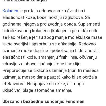
Kolagen
je protein odgovoran za čvrstinu i
elastičnost kože, kose, noktiju i zglobova. Sa
godinama, njegova proizvodnja opada. Suplementi
hidrolizovanog kolagena (kolagenih peptida) nude
se kao rešenje jer su zbog manje molekulske mase
lakše svarljivi i apsorbuju se efikasnije. Redovno
uzimanje može doprineti poboljšanju hidriranosti i
elastičnosti kože, smanjenju finih linija, očuvanju
zdravlja zglobova i jačanju kose i noktiju.
Preporučuje se ciklično uzimanje (npr. tri meseca
uzimanja, mesec dana pauze) kako bi se održala
efektivnost. Nuspojave su retke, ali mogu
uključivati blage stomačne smetnje.
Ubrzano i bezbedno sunčanje: Fenomen