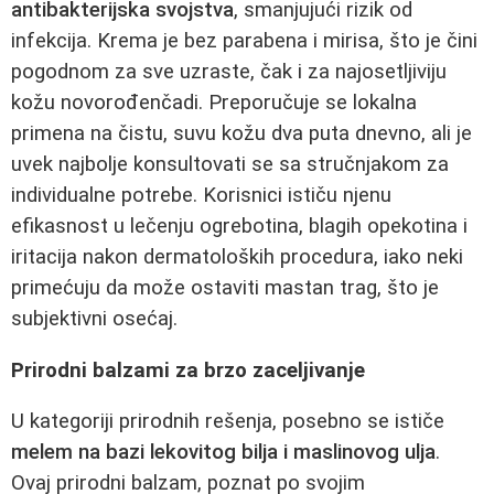
antibakterijska svojstva
, smanjujući rizik od
infekcija. Krema je bez parabena i mirisa, što je čini
pogodnom za sve uzraste, čak i za najosetljiviju
kožu novorođenčadi. Preporučuje se lokalna
primena na čistu, suvu kožu dva puta dnevno, ali je
uvek najbolje konsultovati se sa stručnjakom za
individualne potrebe. Korisnici ističu njenu
efikasnost u lečenju ogrebotina, blagih opekotina i
iritacija nakon dermatoloških procedura, iako neki
primećuju da može ostaviti mastan trag, što je
subjektivni osećaj.
Prirodni balzami za brzo zaceljivanje
U kategoriji prirodnih rešenja, posebno se ističe
melem na bazi lekovitog bilja i maslinovog ulja
.
Ovaj prirodni balzam, poznat po svojim