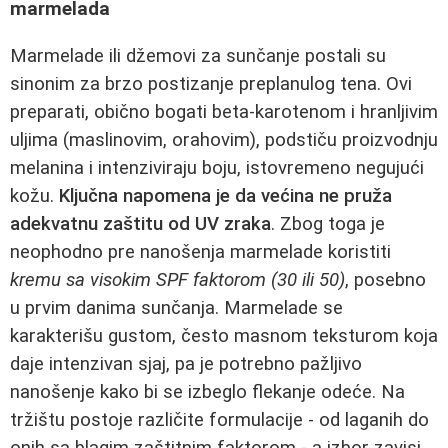
marmelada
Marmelade ili džemovi za sunčanje postali su
sinonim za brzo postizanje preplanulog tena. Ovi
preparati, obično bogati beta-karotenom i hranljivim
uljima (maslinovim, orahovim), podstiču proizvodnju
melanina i intenziviraju boju, istovremeno negujući
kožu.
Ključna napomena je da većina ne pruža
adekvatnu zaštitu od UV zraka
. Zbog toga je
neophodno pre nanošenja marmelade koristiti
kremu sa visokim SPF faktorom (30 ili 50)
, posebno
u prvim danima sunčanja. Marmelade se
karakterišu gustom, često masnom teksturom koja
daje intenzivan sjaj, pa je potrebno pažljivo
nanošenje kako bi se izbeglo flekanje odeće. Na
tržištu postoje različite formulacije - od laganih do
onih sa blagim zaštitnim faktorom - a izbor zavisi