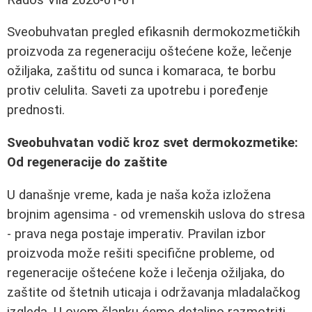
Sveobuhvatan pregled efikasnih dermokozmetičkih
proizvoda za regeneraciju oštećene kože, lečenje
ožiljaka, zaštitu od sunca i komaraca, te borbu
protiv celulita. Saveti za upotrebu i poređenje
prednosti.
Sveobuhvatan vodič kroz svet dermokozmetike:
Od regeneracije do zaštite
U današnje vreme, kada je naša koža izložena
brojnim agensima - od vremenskih uslova do stresa
- prava nega postaje imperativ. Pravilan izbor
proizvoda može rešiti specifične probleme, od
regeneracije oštećene kože i lečenja ožiljaka, do
zaštite od štetnih uticaja i održavanja mladalačkog
izgleda. U ovom članku ćemo detaljno razmotriti