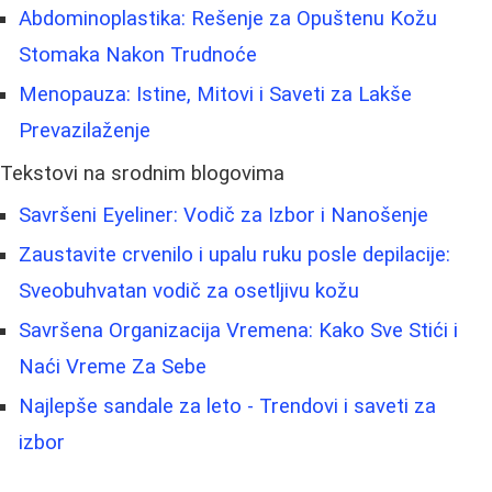
Abdominoplastika: Rešenje za Opuštenu Kožu
Stomaka Nakon Trudnoće
Menopauza: Istine, Mitovi i Saveti za Lakše
Prevazilaženje
Tekstovi na srodnim blogovima
Savršeni Eyeliner: Vodič za Izbor i Nanošenje
Zaustavite crvenilo i upalu ruku posle depilacije:
Sveobuhvatan vodič za osetljivu kožu
Savršena Organizacija Vremena: Kako Sve Stići i
Naći Vreme Za Sebe
Najlepše sandale za leto - Trendovi i saveti za
izbor