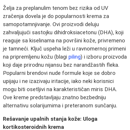
Želja za preplanulim tenom bez rizika od UV
zračenja dovela je do popularnosti krema za
samopotamnjivanje. Ovi proizvodi deluju
zahvaljujući sastojku dihidroksiacetonu (DHA), koji
reaguje sa kiselinama na površini kože, privremeno
je tamneći. Ključ uspeha leži u ravnomernoj primeni
na pripremljenu kožu (blagi
piling
) i izboru proizvoda
koji daje prirodnu nijansu bez narandžastih fleka.
Popularni brendovi nude formule koje se dobro
upijaju i ne izazivaju iritacije, iako neki korisnici
mogu biti osetljivi na karakterističan miris DHA.
Ove kreme predstavljaju znatno bezbedniju
alternativu solarijumima i preteranom sunčanju.
Rešavanje upalnih stanja kože: Uloga
kortikosteroidnih krema