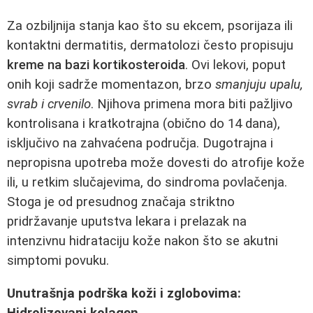
Za ozbiljnija stanja kao što su ekcem, psorijaza ili
kontaktni dermatitis, dermatolozi često propisuju
kreme na bazi kortikosteroida
. Ovi lekovi, poput
onih koji sadrže momentazon, brzo
smanjuju upalu,
svrab i crvenilo
. Njihova primena mora biti pažljivo
kontrolisana i kratkotrajna (obično do 14 dana),
isključivo na zahvaćena područja. Dugotrajna i
nepropisna upotreba može dovesti do atrofije kože
ili, u retkim slučajevima, do sindroma povlačenja.
Stoga je od presudnog značaja striktno
pridržavanje uputstva lekara i prelazak na
intenzivnu hidrataciju kože nakon što se akutni
simptomi povuku.
Unutrašnja podrška koži i zglobovima:
Hidrolizovani kolagen