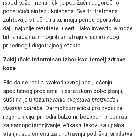
ispod kože, mehanički je podižući i dugoročno
podstičući sintezu kolagena. Sva tri tretmana
zahtevaju stručnu ruku, imaju period oporavka i
daju najbolje rezultate u seriji. Iako investicija može
biti značajna, mnogi ih smatraju vrednim zbog
prirodnog i dugotrajnog efekta.
Zaključak: Informisan izbor kao temelj zdrave
kože
Bilo da se radi o svakodnevnoj nezi, lečenju
specifičnog problema ili estetskom poboljšanju,
suština je u
razumevanju svojstava proizvoda i
vlastitih potreba
. Dermokozmetički proizvodi za
regeneraciju, prirodni balzami, bezbedni preparati
za samopotamnjivanje, efikasni lekovi za upalna
stanja, suplementi za unutrašnju podršku, sredstva