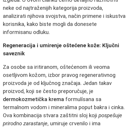
neke od najtraženijih kategorija proizvoda,
analizirati njihova svojstva, način primene i iskustva
korisnika, kako biste mogli da donesete
informisanu odluku.
Regeneracija i umirenje oštećene kože: Ključni
saveznik
Za osobe sa iritiranom, oštećenom ili veoma
osetljivom kožom, izbor pravog regenerativnog
proizvoda je od ključnog značaja. Jedan takav
proizvod, koji se često preporučuje, je
dermokozmetička krema
formulísana sa
termalnom vodom i mineralima poput bakra i cinka.
Ova kombinacija stvara zaštitni sloj koji
pospešuje
prirodno zarastanje
, umiruje crvenilo i ima