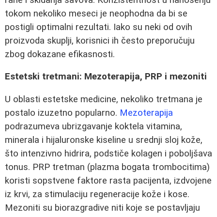
tokom nekoliko meseci je neophodna da bi se
postigli optimalni rezultati. Iako su neki od ovih
proizvoda skuplji, korisnici ih često preporučuju
zbog dokazane efikasnosti.
Estetski tretmani: Mezoterapija, PRP i mezoniti
U oblasti estetske medicine, nekoliko tretmana je
postalo izuzetno popularno.
Mezoterapija
podrazumeva ubrizgavanje koktela vitamina,
minerala i hijaluronske kiseline u srednji sloj kože,
što intenzivno hidrira, podstiče kolagen i poboljšava
tonus. PRP tretman (plazma bogata trombocitima)
koristi sopstvene faktore rasta pacijenta, izdvojene
iz krvi, za stimulaciju regeneracije kože i kose.
Mezoniti su biorazgradive niti koje se postavljaju