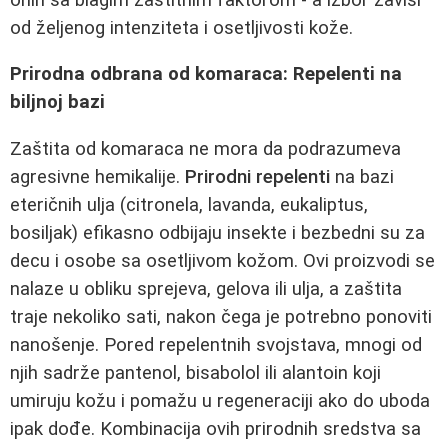
od željenog intenziteta i osetljivosti kože.
Prirodna odbrana od komaraca: Repelenti na
biljnoj bazi
Zaštita od komaraca ne mora da podrazumeva
agresivne hemikalije.
Prirodni repelenti
na bazi
eteričnih ulja (citronela, lavanda, eukaliptus,
bosiljak) efikasno odbijaju insekte i bezbedni su za
decu i osobe sa osetljivom kožom. Ovi proizvodi se
nalaze u obliku sprejeva, gelova ili ulja, a zaštita
traje nekoliko sati, nakon čega je potrebno ponoviti
nanošenje. Pored repelentnih svojstava, mnogi od
njih sadrže pantenol, bisabolol ili alantoin koji
umiruju kožu i pomažu u regeneraciji ako do uboda
ipak dođe. Kombinacija ovih prirodnih sredstva sa