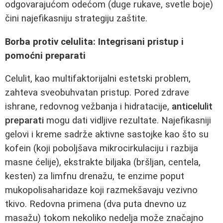
odgovarajućom odećom (duge rukave, svetle boje)
čini najefikasniju strategiju zaštite.
Borba protiv celulita: Integrisani pristup i
pomoćni preparati
Celulit, kao multifaktorijalni estetski problem,
zahteva sveobuhvatan pristup. Pored zdrave
ishrane, redovnog vežbanja i hidratacije,
anticelulit
preparati
mogu dati vidljive rezultate. Najefikasniji
gelovi i kreme sadrže aktivne sastojke kao što su
kofein (koji poboljšava mikrocirkulaciju i razbija
masne ćelije), ekstrakte biljaka (bršljan, centela,
kesten) za limfnu drenažu, te enzime poput
mukopolisaharidaze koji razmekšavaju vezivno
tkivo. Redovna primena (dva puta dnevno uz
masažu) tokom nekoliko nedelja može značajno