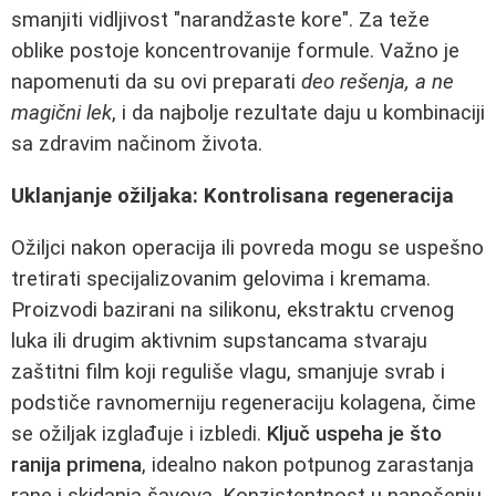
smanjiti vidljivost "narandžaste kore". Za teže
oblike postoje koncentrovanije formule. Važno je
napomenuti da su ovi preparati
deo rešenja, a ne
magični lek
, i da najbolje rezultate daju u kombinaciji
sa zdravim načinom života.
Uklanjanje ožiljaka: Kontrolisana regeneracija
Ožiljci nakon operacija ili povreda mogu se uspešno
tretirati specijalizovanim gelovima i kremama.
Proizvodi bazirani na silikonu, ekstraktu crvenog
luka ili drugim aktivnim supstancama stvaraju
zaštitni film koji reguliše vlagu, smanjuje svrab i
podstiče ravnomerniju regeneraciju kolagena, čime
se ožiljak izglađuje i izbledi.
Ključ uspeha je što
ranija primena
, idealno nakon potpunog zarastanja
rane i skidanja šavova. Konzistentnost u nanošenju