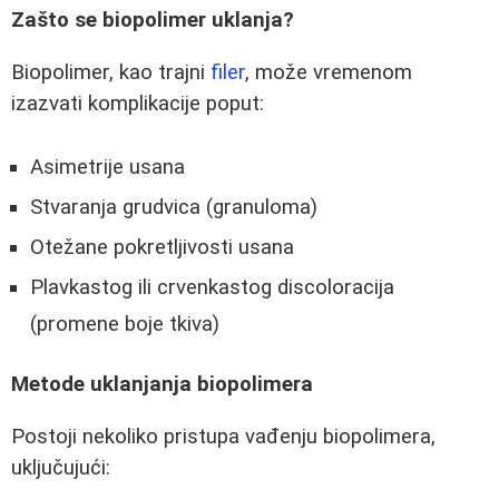
Zašto se biopolimer uklanja?
Biopolimer, kao trajni
filer
, može vremenom
izazvati komplikacije poput:
Asimetrije usana
Stvaranja grudvica (granuloma)
Otežane pokretljivosti usana
Plavkastog ili crvenkastog discoloracija
(promene boje tkiva)
Metode uklanjanja biopolimera
Postoji nekoliko pristupa vađenju biopolimera,
uključujući: