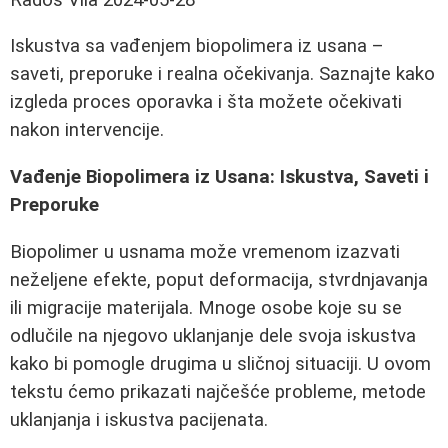
Iskustva sa vađenjem biopolimera iz usana –
saveti, preporuke i realna očekivanja. Saznajte kako
izgleda proces oporavka i šta možete očekivati
nakon intervencije.
Vađenje Biopolimera iz Usana: Iskustva, Saveti i
Preporuke
Biopolimer u usnama može vremenom izazvati
neželjene efekte, poput deformacija, stvrdnjavanja
ili migracije materijala. Mnoge osobe koje su se
odlučile na njegovo uklanjanje dele svoja iskustva
kako bi pomogle drugima u sličnoj situaciji. U ovom
tekstu ćemo prikazati najčešće probleme, metode
uklanjanja i iskustva pacijenata.