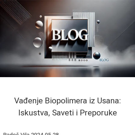
Vađenje Biopolimera iz Usana:
Iskustva, Saveti i Preporuke
Radoš Vila
2024-05-28