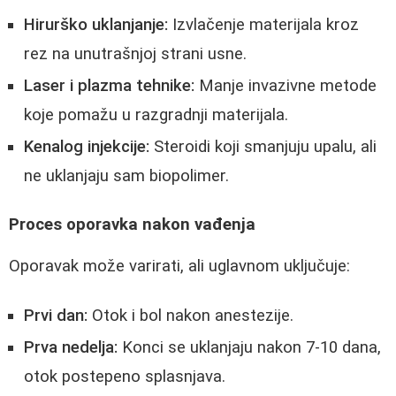
Hirurško uklanjanje:
Izvlačenje materijala kroz
rez na unutrašnjoj strani usne.
Laser i plazma tehnike:
Manje invazivne metode
koje pomažu u razgradnji materijala.
Kenalog injekcije:
Steroidi koji smanjuju upalu, ali
ne uklanjaju sam biopolimer.
Proces oporavka nakon vađenja
Oporavak može varirati, ali uglavnom uključuje:
Prvi dan:
Otok i bol nakon anestezije.
Prva nedelja:
Konci se uklanjaju nakon 7-10 dana,
otok postepeno splasnjava.