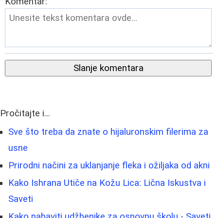
Komentar:
Slanje komentara
Pročitajte i...
Sve što treba da znate o hijaluronskim filerima za
usne
Prirodni načini za uklanjanje fleka i ožiljaka od akni
Kako Ishrana Utiče na Kožu Lica: Lična Iskustva i
Saveti
Kako nabaviti udžbenike za osnovnu školu - Saveti