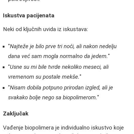
Iskustva pacijenata
Neki od ključnih uvida iz iskustava:
"
Najteže je bilo prve tri noći, ali nakon nedelju
dana već sam mogla normalno da jedem.
"
"
Usne su mi bile tvrde nekoliko meseci, ali
vremenom su postale mekše.
"
"
Nisam dobila potpuno prirodan izgled, ali je
svakako bolje nego sa biopolimerom.
"
Zaključak
Vađenje biopolimera je individualno iskustvo koje