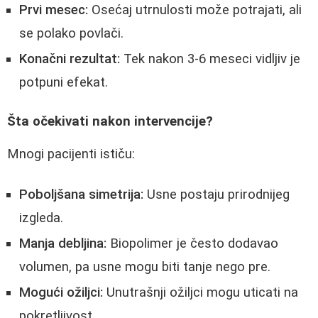
Prvi mesec:
Osećaj utrnulosti može potrajati, ali
se polako povlači.
Konačni rezultat:
Tek nakon 3-6 meseci vidljiv je
potpuni efekat.
Šta očekivati nakon intervencije?
Mnogi pacijenti ističu:
Poboljšana simetrija:
Usne postaju prirodnijeg
izgleda.
Manja debljina:
Biopolimer je često dodavao
volumen, pa usne mogu biti tanje nego pre.
Mogući ožiljci:
Unutrašnji ožiljci mogu uticati na
pokretljivost.