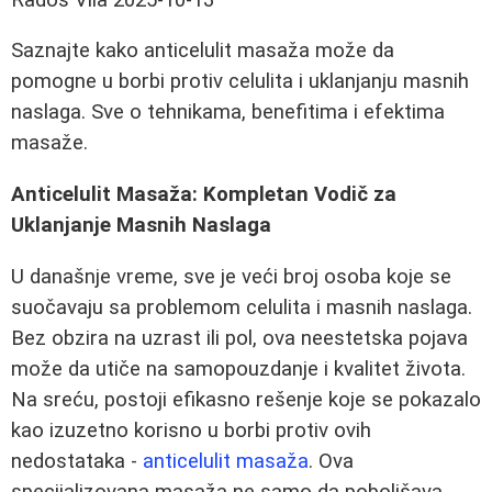
Saznajte kako anticelulit masaža može da
pomogne u borbi protiv celulita i uklanjanju masnih
naslaga. Sve o tehnikama, benefitima i efektima
masaže.
Anticelulit Masaža: Kompletan Vodič za
Uklanjanje Masnih Naslaga
U današnje vreme, sve je veći broj osoba koje se
suočavaju sa problemom celulita i masnih naslaga.
Bez obzira na uzrast ili pol, ova neestetska pojava
može da utiče na samopouzdanje i kvalitet života.
Na sreću, postoji efikasno rešenje koje se pokazalo
kao izuzetno korisno u borbi protiv ovih
nedostataka -
anticelulit masaža
. Ova
specijalizovana masaža ne samo da poboljšava