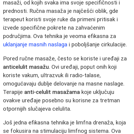
masaži, od kojih svaka ima svoje specifičnosti i
prednosti. Ručna masaža je najčešći oblik, gde
terapeut koristi svoje ruke da primeni pritisak i
izvede specifične pokrete na zahvaćenim
područjima. Ova tehnika je veoma efikasna za
uklanjanje masnih naslaga
i poboljšanje cirkulacije.
Pored ručne masaže, često se koriste i uređaji za
anticelulit masažu
. Ovi uređaji, poput onih koji
koriste vakum, ultrazvuk ili radio-talase,
omogućavaju dublje delovanje na masne naslage.
Terapije
anti-celulit masažama
koje uključuju
ovakve uređaje posebno su korisne za tretman
otpornijih slučajeva celulita.
Još jedna efikasna tehnika je limfna drenaža, koja
se fokusira na stimulaciju limfnog sistema. Ova