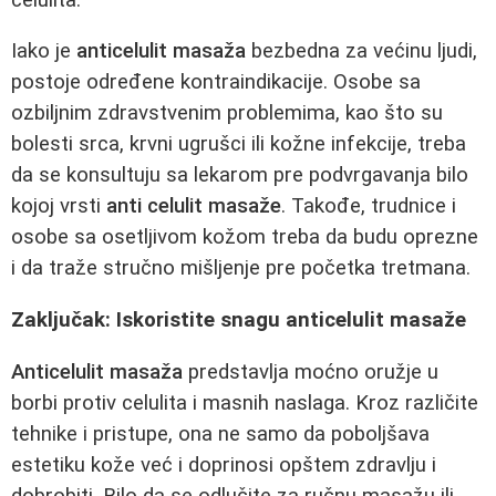
Iako je
anticelulit masaža
bezbedna za većinu ljudi,
postoje određene kontraindikacije. Osobe sa
ozbiljnim zdravstvenim problemima, kao što su
bolesti srca, krvni ugrušci ili kožne infekcije, treba
da se konsultuju sa lekarom pre podvrgavanja bilo
kojoj vrsti
anti celulit masaže
. Takođe, trudnice i
osobe sa osetljivom kožom treba da budu oprezne
i da traže stručno mišljenje pre početka tretmana.
Zaključak: Iskoristite snagu anticelulit masaže
Anticelulit masaža
predstavlja moćno oružje u
borbi protiv celulita i masnih naslaga. Kroz različite
tehnike i pristupe, ona ne samo da poboljšava
estetiku kože već i doprinosi opštem zdravlju i
dobrobiti. Bilo da se odlučite za ručnu masažu ili