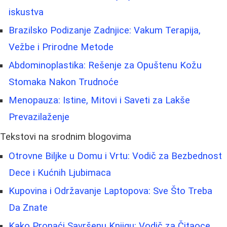
iskustva
Brazilsko Podizanje Zadnjice: Vakum Terapija,
Vežbe i Prirodne Metode
Abdominoplastika: Rešenje za Opuštenu Kožu
Stomaka Nakon Trudnoće
Menopauza: Istine, Mitovi i Saveti za Lakše
Prevazilaženje
Tekstovi na srodnim blogovima
Otrovne Biljke u Domu i Vrtu: Vodič za Bezbednost
Dece i Kućnih Ljubimaca
Kupovina i Održavanje Laptopova: Sve Što Treba
Da Znate
Kako Pronaći Savršenu Knjigu: Vodič za Čitaoce