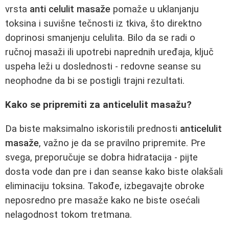
vrsta
anti celulit masaže
pomaže u uklanjanju
toksina i suvišne tečnosti iz tkiva, što direktno
doprinosi smanjenju celulita. Bilo da se radi o
ručnoj masaži ili upotrebi naprednih uređaja, ključ
uspeha leži u doslednosti - redovne seanse su
neophodne da bi se postigli trajni rezultati.
Kako se pripremiti za anticelulit masažu?
Da biste maksimalno iskoristili prednosti
anticelulit
masaže
, važno je da se pravilno pripremite. Pre
svega, preporučuje se dobra hidratacija - pijte
dosta vode dan pre i dan seanse kako biste olakšali
eliminaciju toksina. Takođe, izbegavajte obroke
neposredno pre masaže kako ne biste osećali
nelagodnost tokom tretmana.