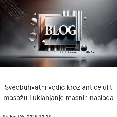
Sveobuhvatni vodič kroz anticelulit
masažu i uklanjanje masnih naslaga
Radoš Vila
2025-10-13