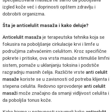
izgled kože već i doprinosti opštem zdravlju i
dobrobiti organizma.
Šta je anticelulit masaža i kako deluje?
Anticelulit masaža
je terapeutska tehnika koja se
fokusira na poboljšanje cirkulacije krvi i limfe u
područjima zahvaćenim celulitom. Kroz specifične
pokrete i pritiske, ova vrsta masaže stimuliše limfni
sistem, pomaže u uklanjanju toksina i podstiče
razgradnju masnih ćelija. Različite vrste
anti celulit
masaže
koriste se u zavisnosti od potreba klijenta i
stepena celulita. Redovno sprovodenje
anti celulit
masaži
može značajno da smanji vidljivost celulita i
da poboljša tonus kože.
Kako bismo u potpunosti razumeli kako
anticelulit