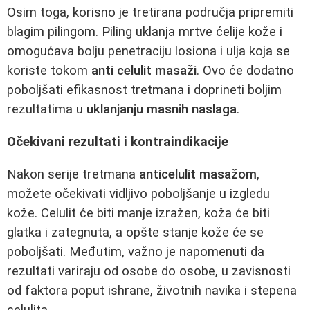
Osim toga, korisno je tretirana područja pripremiti
blagim pilingom. Piling uklanja mrtve ćelije kože i
omogućava bolju penetraciju losiona i ulja koja se
koriste tokom
anti celulit masaži
. Ovo će dodatno
poboljšati efikasnost tretmana i doprineti boljim
rezultatima u
uklanjanju masnih naslaga
.
Očekivani rezultati i kontraindikacije
Nakon serije tretmana
anticelulit masažom
,
možete očekivati vidljivo poboljšanje u izgledu
kože. Celulit će biti manje izražen, koža će biti
glatka i zategnuta, a opšte stanje kože će se
poboljšati. Međutim, važno je napomenuti da
rezultati variraju od osobe do osobe, u zavisnosti
od faktora poput ishrane, životnih navika i stepena
celulita.