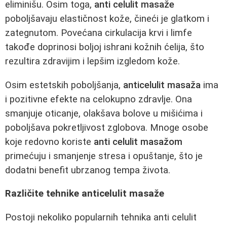
eliminišu. Osim toga,
anti celulit masaže
poboljšavaju elastičnost kože, čineći je glatkom i
zategnutom. Povećana cirkulacija krvi i limfe
takođe doprinosi boljoj ishrani kožnih ćelija, što
rezultira zdravijim i lepšim izgledom kože.
Osim estetskih poboljšanja,
anticelulit masaža
ima
i pozitivne efekte na celokupno zdravlje. Ona
smanjuje oticanje, olakšava bolove u mišićima i
poboljšava pokretljivost zglobova. Mnoge osobe
koje redovno koriste
anti celulit masažom
primećuju i smanjenje stresa i opuštanje, što je
dodatni benefit ubrzanog tempa života.
Različite tehnike anticelulit masaže
Postoji nekoliko popularnih tehnika anti celulit