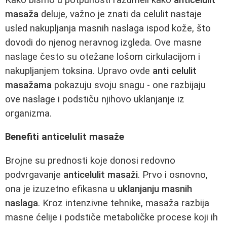
masaža
deluje, važno je znati da celulit nastaje
usled nakupljanja masnih naslaga ispod kože, što
dovodi do njenog neravnog izgleda. Ove masne
naslage često su otežane lošom cirkulacijom i
nakupljanjem toksina. Upravo ovde
anti celulit
masažama
pokazuju svoju snagu - one razbijaju
ove naslage i podstiču njihovo uklanjanje iz
organizma.
Benefiti anticelulit masaže
Brojne su prednosti koje donosi redovno
podvrgavanje
anticelulit masaži
. Prvo i osnovno,
ona je izuzetno efikasna u
uklanjanju masnih
naslaga
. Kroz intenzivne tehnike, masaža razbija
masne ćelije i podstiče metaboličke procese koji ih