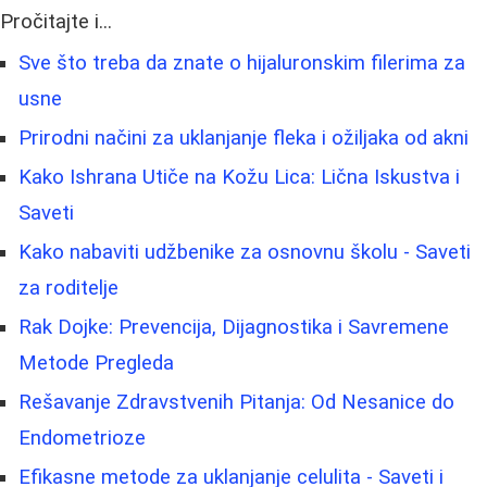
Pročitajte i...
Sve što treba da znate o hijaluronskim filerima za
usne
Prirodni načini za uklanjanje fleka i ožiljaka od akni
Kako Ishrana Utiče na Kožu Lica: Lična Iskustva i
Saveti
Kako nabaviti udžbenike za osnovnu školu - Saveti
za roditelje
Rak Dojke: Prevencija, Dijagnostika i Savremene
Metode Pregleda
Rešavanje Zdravstvenih Pitanja: Od Nesanice do
Endometrioze
Efikasne metode za uklanjanje celulita - Saveti i