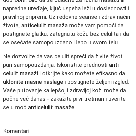
napredne uređaje, ključ uspeha leži u doslednosti i
pravilnoj pripremi. Uz redovne seanse i zdrav način
života,
anticelulit masaža
može vam pomoći da
postignete glatku, zategnutu kožu bez celulita i da
se osećate samopouzdano i lepo u svom telu.
Ne dozvolite da vas celulit spreči da živite život
pun samopouzdanja. Iskoristite prednosti
anti
celulit masaži
i otkrijte kako možete efikasno da
uklonite masne naslage
i postignete željeni izgled.
Vaše putovanje ka lepšoj i zdravijoj koži može da
počne već danas - zakažite prvi tretman i uverite
se u moć
anticelulit masaže
.
Komentari