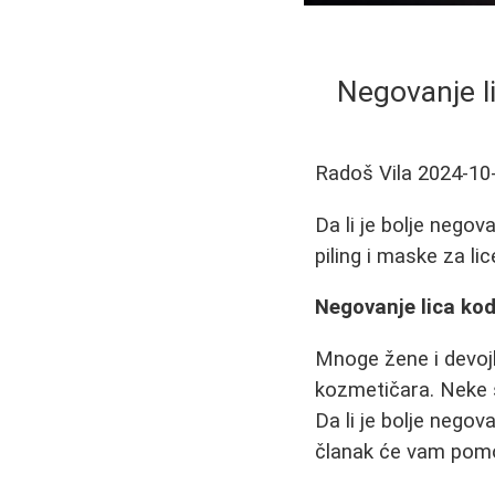
Negovanje li
Radoš Vila
2024-10
Da li je bolje negov
piling i maske za li
Negovanje lica kod
Mnoge žene i devoj
kozmetičara. Neke s
Da li je bolje negov
članak će vam pomo