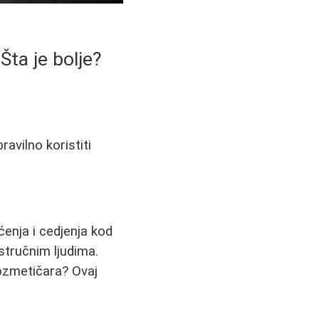
Šta je bolje?
ravilno koristiti
ćenja i cedjenja kod
stručnim ljudima.
kozmetičara? Ovaj