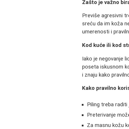
Zašto je važno bira
Previše agresivni t
sreću da im koža ne 
umerenosti i praviln
Kod kuće ili kod st
Iako je negovanje li
poseta iskusnom koz
i znaju kako praviln
Kako pravilno koris
Piling treba radit
Preterivanje može
Za masnu kožu kor