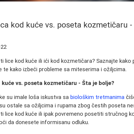
ca kod kuće vs. poseta kozmetičaru - 
-22
ati lice kod kuće ili ići kod kozmetičara? Saznajte kako p
ce te kako izbeći probleme sa miteserima i ožiljcima.
 kuće vs. poseta kozmetičaru - Šta je bolje?
ke su imale loša iskustva sa
biološkim tretmanima
čiš
u ostale sa ožiljcima i rupama zbog čestih poseta ne
ati lice kod kuće ili ipak povremeno posetiti stručnog 
ći da donesete informisanu odluku.