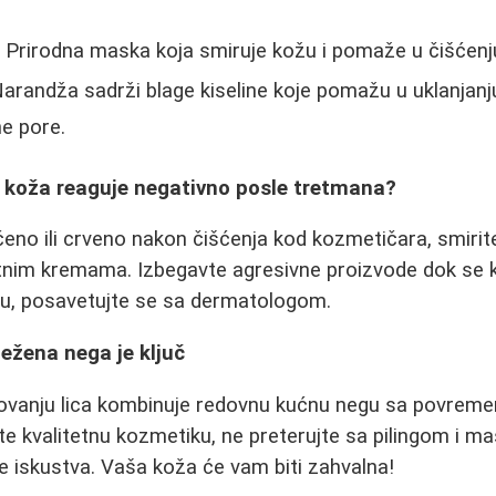
.
 Prirodna maska koja smiruje kožu i pomaže u čišćenj
arandža sadrži blage kiseline koje pomažu u uklanjanju 
e pore.
m koža reaguje negativno posle tretmana?
čeno ili crveno nakon čišćenja kod kozmetičara, smirit
ntnim kremama. Izbegavte agresivne proizvode dok se 
ju, posavetujte se sa dermatologom.
ežena nega je ključ
egovanju lica kombinuje redovnu kućnu negu sa povrem
te kvalitetnu kozmetiku, ne preterujte sa pilingom i m
 iskustva. Vaša koža će vam biti zahvalna!