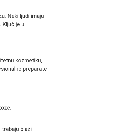
. Neki ljudi imaju
 Ključ je u
litetnu kozmetiku,
esionalne preparate
kože.
 trebaju blaži