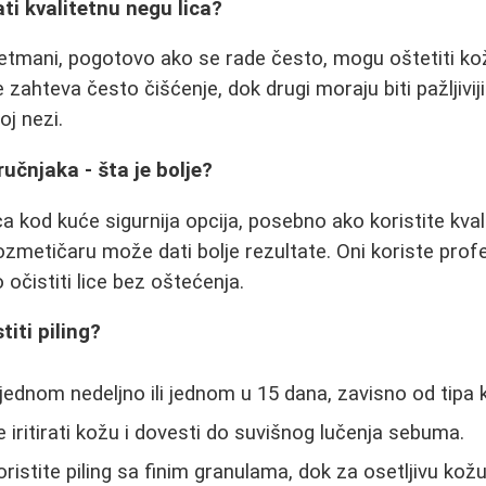
ti kvalitetnu negu lica?
retmani, pogotovo ako se rade često, mogu oštetiti kožu
zahteva često čišćenje, dok drugi moraju biti pažljiviji.
oj nezi.
ručnjaka - šta je bolje?
ca kod kuće sigurnija opcija, posebno ako koristite kva
metičaru može dati bolje rezultate. Oni koriste prof
o očistiti lice bez oštećenja.
titi piling?
i jednom nedeljno ili jednom u 15 dana, zavisno od tipa 
 iritirati kožu i dovesti do suvišnog lučenja sebuma.
istite piling sa finim granulama, dok za osetljivu kožu