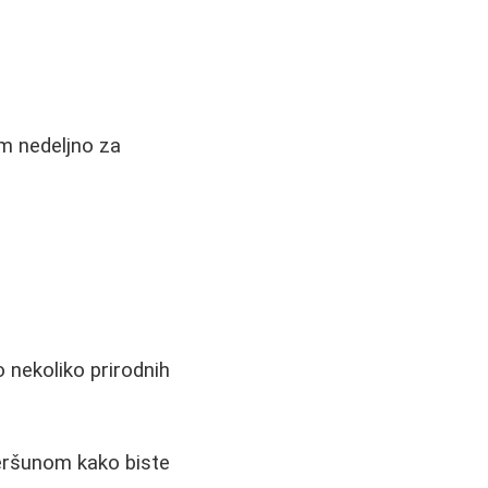
om nedeljno za
 nekoliko prirodnih
peršunom kako biste