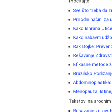
Pročitajte i...
Sve što treba da z
Prirodni načini za u
Kako Ishrana Utiče
Kako nabaviti udžb
Rak Dojke: Prevenc
Rešavanje Zdravst
Efikasne metode za 
Brazilsko Podizanj
Abdominoplastika
Menopauza: Istine,
Tekstovi na srodnim
Rešavanje zdravstv