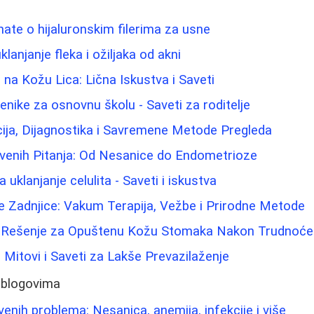
nate o hijaluronskim filerima za usne
klanjanje fleka i ožiljaka od akni
 na Kožu Lica: Lična Iskustva i Saveti
enike za osnovnu školu - Saveti za roditelje
ija, Dijagnostika i Savremene Metode Pregleda
venih Pitanja: Od Nesanice do Endometrioze
uklanjanje celulita - Saveti i iskustva
e Zadnjice: Vakum Terapija, Vežbe i Prirodne Metode
: Rešenje za Opuštenu Kožu Stomaka Nakon Trudnoće
 Mitovi i Saveti za Lakše Prevazilaženje
 blogovima
enih problema: Nesanica, anemija, infekcije i više