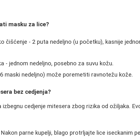
jati masku za lice?
 čišćenje - 2 puta nedeljno (u početku), kasnije jedn
a - jednom nedeljno, posebno za suvu kožu.
. 6 maski nedeljno) može poremetiti ravnotežu kože.
esera bez cedjenja?
izbegnu cedjenje mitesera zbog rizika od ožiljaka. Evo
 Nakon parne kupelji, blago protrljajte lice iseckanim 