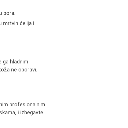
u pora.
mrtvih ćelija i
e ga hladnim
koža ne oporavi.
enim profesionalnim
askama, i izbegavte