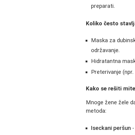
preparati.
Koliko često stavl
Maska za dubinsko
održavanje.
Hidratantna mask
Preterivanje (npr
Kako se rešiti mit
Mnoge žene žele da 
metoda:
Iseckani peršun
-