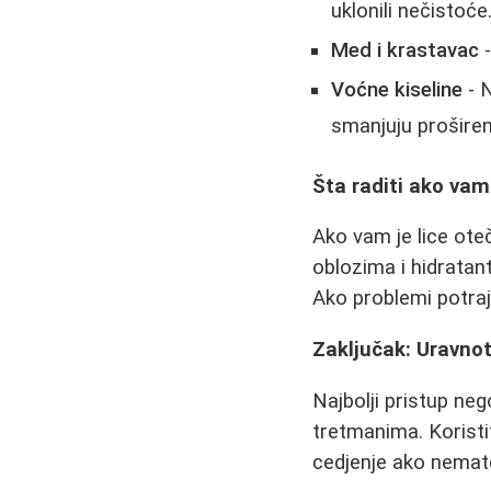
uklonili nečistoće
Med i krastavac
-
Voćne kiseline
- N
smanjuju proširen
Šta raditi ako va
Ako vam je lice ote
oblozima i hidrata
Ako problemi potra
Zaključak: Uravnot
Najbolji pristup n
tretmanima. Koristi
cedjenje ako nemate