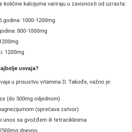
količine kalcijuma variraju u zavisnosti od uzrasta:
25 godina: 1000-1200mg
 godina: 800-1000mg
: 1200mg
i: 1200mg
ajbolje usvaja?
svaja u prisustvu vitamina D. Takođe, važno je:
oze (do 500mg odjednom)
magnezijumom (sprečava zatvor)
i unos sa gvožđem ili tetraciklinima
 2500mg dnevno