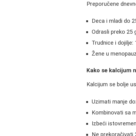
Preporučene dnevne 
Deca i mladi do 
Odrasli preko 25
Trudnice i dojilje
Žene u menopauz
Kako se kalcijum n
Kalcijum se bolje u
Uzimati manje d
Kombinovati sa 
Izbeći istovremen
Ne prekoračivati