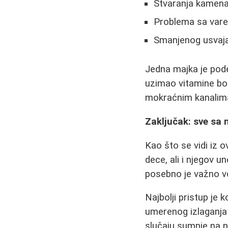
Stvaranja kamena
Problema sa var
Smanjenog usvajan
Jedna majka je podel
uzimao vitamine bog
mokraćnim kanalima
Zaključak: sve sa
Kao što se vidi iz o
dece, ali i njegov u
posebno je važno vo
Najbolji pristup je
umerenog izlaganja 
slučaju sumnje na ne