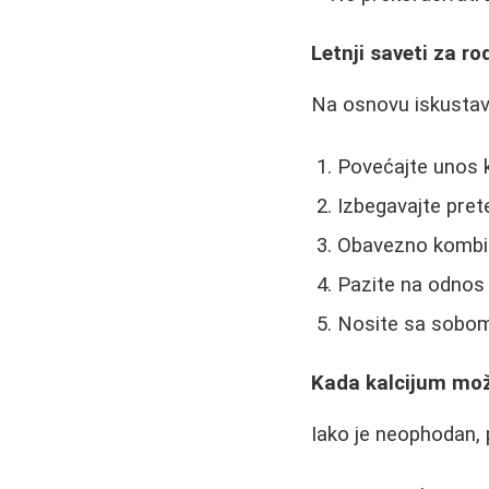
Letnji saveti za rod
Na osnovu iskustava 
Povećajte unos 
Izbegavajte pret
Obavezno kombin
Pazite na odnos 
Nosite sa sobom
Kada kalcijum mož
Iako je neophodan,