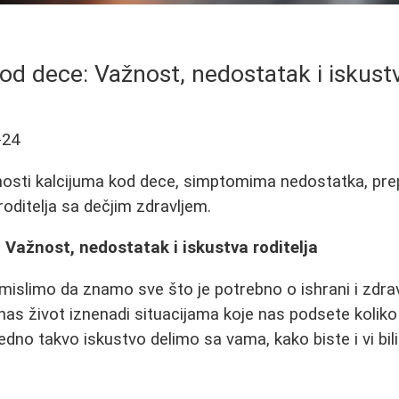
od dece: Važnost, nedostatak i iskustv
-24
nosti kalcijuma kod dece, simptomima nedostatka, pre
roditelja sa dečjim zdravljem.
 Važnost, nedostatak i iskustva roditelja
 mislimo da znamo sve što je potrebno o ishrani i zdrav
s život iznenadi situacijama koje nas podsete koliko
 Jedno takvo iskustvo delimo sa vama, kako biste i vi bili