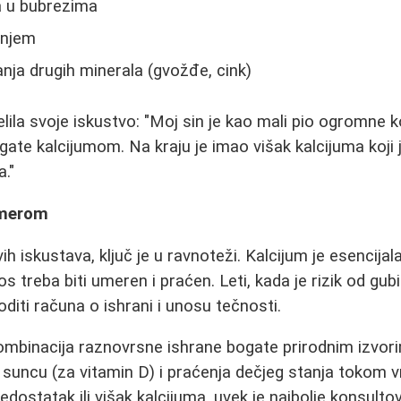
 u bubrezima
enjem
ja drugih minerala (gvožđe, cink)
ila svoje iskustvo: "Moj sin je kao mali pio ogromne ko
ate kalcijumom. Na kraju je imao višak kalcijuma koji j
."
 merom
vih iskustava, ključ je u ravnoteži. Kalcijum je esencija
nos treba biti umeren i praćen. Leti, kada je rizik od gub
diti računa o ishrani i unosu tečnosti.
 kombinacija raznovrsne ishrane bogate prirodnim izvor
suncu (za vitamin D) i praćenja dečjeg stanja tokom v
dostatak ili višak kalcijuma, uvek je najbolje konsultov