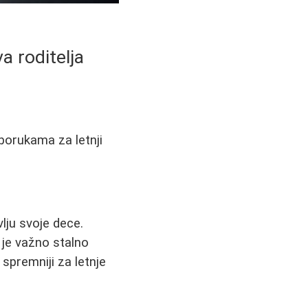
a roditelja
porukama za letnji
lju svoje dece.
 je važno stalno
 spremniji za letnje