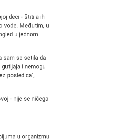
j deci - štitila ih
no vode. Međutim, u
 pogled u jednom
a sam se setila da
gutljaja i nemogu
ez posledica",
oj - nije se ničega
lcijuma u organizmu.