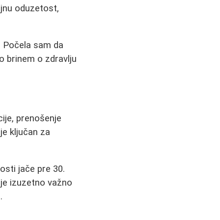
ajnu oduzetost,
du. Počela sam da
o brinem o zdravlju
cije, prenošenje
je ključan za
osti jače pre 30.
 je izuzetno važno
.