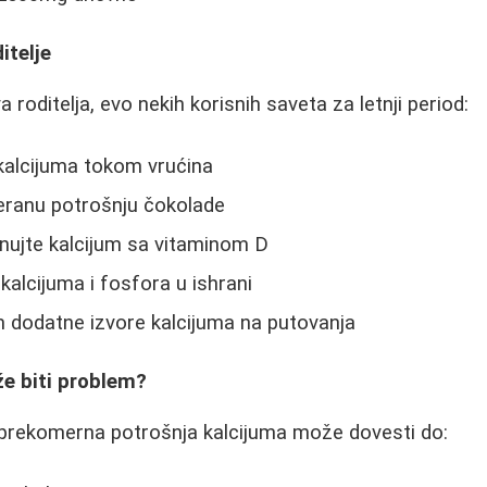
itelje
roditelja, evo nekih korisnih saveta za letnji period:
kalcijuma tokom vrućina
eranu potrošnju čokolade
ujte kalcijum sa vitaminom D
kalcijuma i fosfora u ishrani
 dodatne izvore kalcijuma na putovanja
e biti problem?
 prekomerna potrošnja kalcijuma može dovesti do: