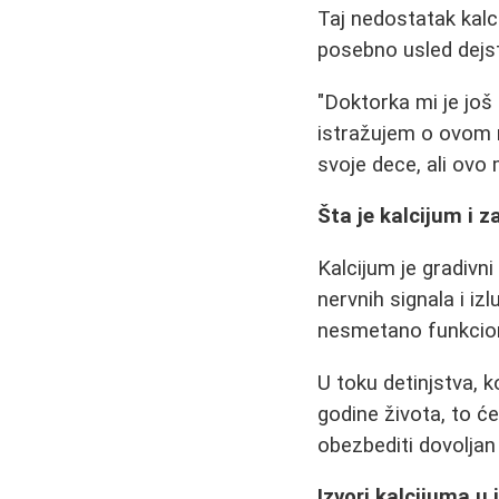
Taj nedostatak kalc
posebno usled dejst
"Doktorka mi je još 
istražujem o ovom 
svoje dece, ali ovo 
Šta je kalcijum i z
Kalcijum je gradivn
nervnih signala i iz
nesmetano funkcion
U toku detinjstva, k
godine života, to ć
obezbediti dovoljan 
Izvori kalcijuma u 