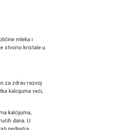
ličine mleka i
e stvorio kristale u
lan za zdrav razvoj
itka kalcijuma veći,
ima kalcijuma,
rućih dana. U
ati pedijatra.