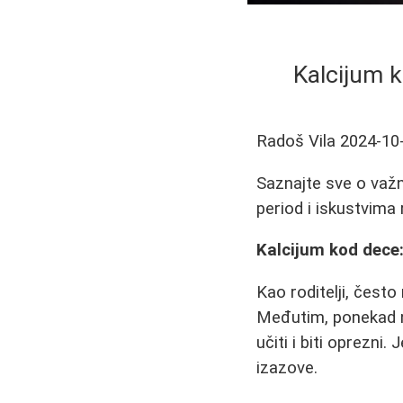
Kalcijum k
Radoš Vila
2024-10
Saznajte sve o važ
period i iskustvima 
Kalcijum kod dece:
Kao roditelji, često
Međutim, ponekad na
učiti i biti oprezni.
izazove.