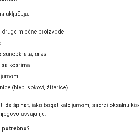
ma uključuju:
r i druge mlečne proizvode
ol
me suncokreta, orasi
a sa kostima
cijumom
ce (hleb, sokovi, žitarice)
 da špinat, iako bogat kalcijumom, sadrži oksalnu kise
 njegovo usvajanje.
e potrebno?