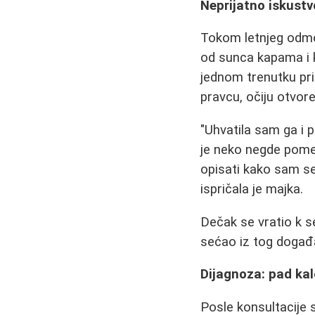
Neprijatno iskustv
Tokom letnjeg odmora
od sunca kapama i k
jednom trenutku prim
pravcu, očiju otvore
"Uhvatila sam ga i 
je neko negde pome
opisati kako sam se
ispričala je majka.
Dečak se vratio k s
sećao iz tog događa
Dijagnoza: pad ka
Posle konsultacije 