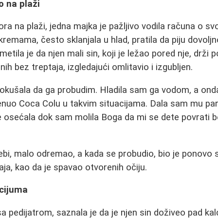
o na plaži
 na plaži, jedna majka je pažljivo vodila računa o svojo
remama, često sklanjala u hlad, pratila da piju dovolj
etila je da njen mali sin, koji je ležao pored nje, drži
nih bez treptaja, izgledajući omlitavio i izgubljen.
pokušala da ga probudim. Hladila sam ga vodom, a ond
nuo Coca Colu u takvim situacijama. Dala sam mu par 
 osećala dok sam molila Boga da mi se dete povrati b
ebi, malo odremao, a kada se probudio, bio je ponovo sv
ja, kao da je spavao otvorenih očiju.
lcijuma
sa pedijatrom, saznala je da je njen sin doživeo pad ka