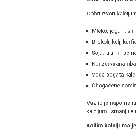
Dobri izvori kalciju
Mleko, jogurt, si
Brokoli, kelj, karfi
Soja, kikiriki, se
Konzervirana rib
Voda bogata kal
Obogaćene namirni
Važno je napomenuti
kalcijum i smanjuje
Koliko kalcijuma j