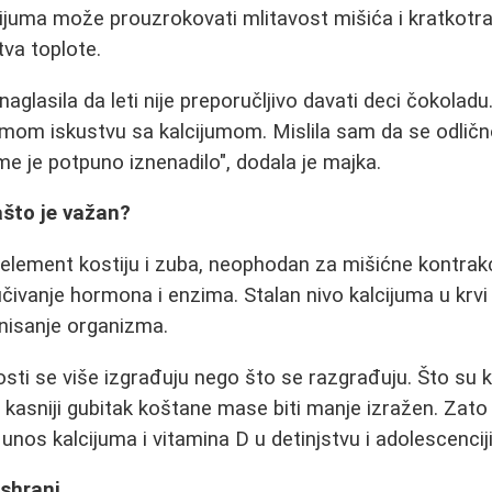
ijuma može prouzrokovati mlitavost mišića i kratkotr
va toplote.
naglasila da leti nije preporučljivo davati deci čokola
mom iskustvu sa kalcijumom. Mislila sam da se odličn
me je potpuno iznenadilo", dodala je majka.
ašto je važan?
i element kostiju i zuba, neophodan za mišićne kontrak
lučivanje hormona i enzima. Stalan nivo kalcijuma u krvi 
isanje organizma.
osti se više izgrađuju nego što se razgrađuju. Što su k
e kasniji gubitak koštane mase biti manje izražen. Zato
unos kalcijuma i vitamina D u detinjstvu i adolescenciji
ishrani