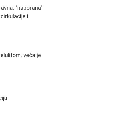
ravna, "naborana"
rkulacije i
elulitom, veća je
iju