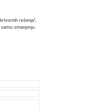
dotvornih rešenja",
ne samo smanjenju