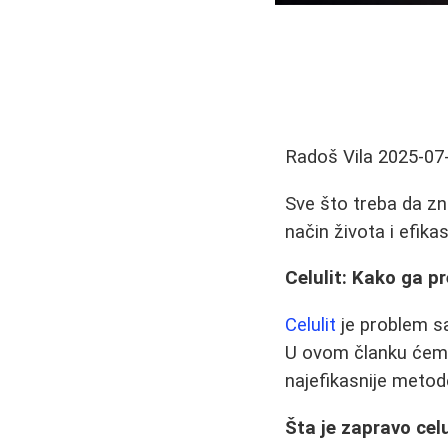
Radoš Vila
2025-07
Sve što treba da zna
način života i efik
Celulit: Kako ga pr
Celulit
je problem sa
U ovom članku ćemo 
najefikasnije metod
Šta je zapravo celu