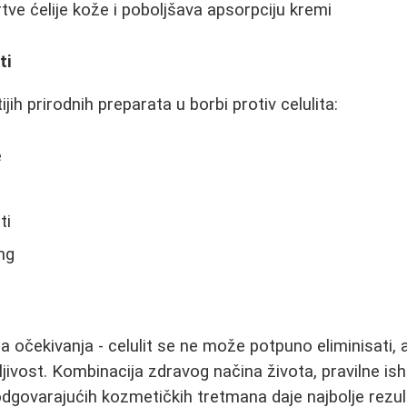
tve ćelije kože i poboljšava apsorpciju kremi
ti
ih prirodnih preparata u borbi protiv celulita:
e
ti
ng
na očekivanja - celulit se ne može potpuno eliminisati,
ljivost. Kombinacija zdravog načina života, pravilne is
 odgovarajućih kozmetičkih tretmana daje najbolje rezul