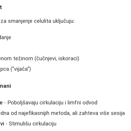
t
za smanjenje celulita uključuju:
danje
nom težinom (čučnjevi, iskoraci)
ca ("vijača")
tmani
že
- Poboljšavaju cirkulaciju i limfni odvod
dna od najefikasnijih metoda, ali zahteva više sesija
vi
- Stimulišu cirkulaciju