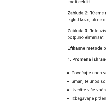
imati celulit.
Zabluda 2:
"Kreme m
izgled kože, ali ne 
Zabluda 3:
"Intenzi
potpuno eliminisati
Efikasne metode bo
1. Promena ishran
Povećajte unos vo
Smanjite unos sol
Uvedite više voća
Izbegavajte pržen