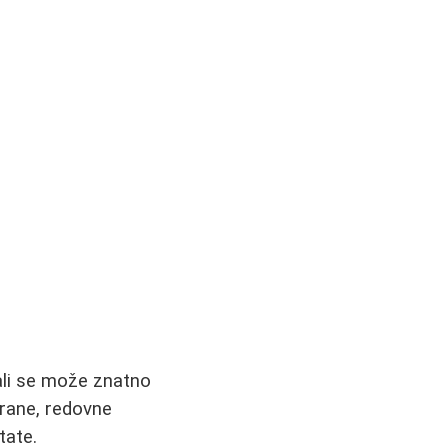
 ali se može znatno
hrane, redovne
tate.