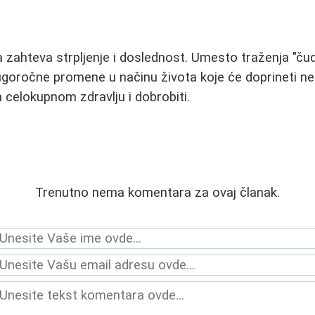
ta zahteva strpljenje i doslednost. Umesto traženja "ču
dugoročne promene u načinu života koje će doprineti 
m celokupnom zdravlju i dobrobiti.
Trenutno nema komentara za ovaj članak.