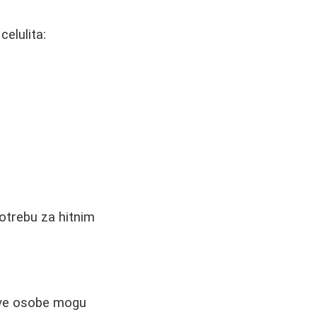
celulita:
potrebu za hitnim
šave osobe mogu