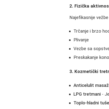
2. Fizička aktivnos
Najefikasnije vežbe 
Trčanje i brzo ho
Plivanje
Vezbe sa sopstve
Preskakanje konop
3. Kozmetički tre
Anticelulit masa
LPG tretmani
- Je
Toplo-hladni tuše