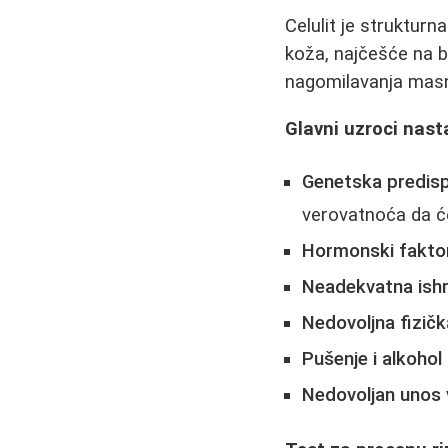
Celulit je struktur
koža, najčešće na b
nagomilavanja masni
Glavni uzroci nast
Genetska predisp
verovatnoća da ćet
Hormonski fakto
Neadekvatna ish
Nedovoljna fizičk
Pušenje i alkohol
Nedovoljan unos