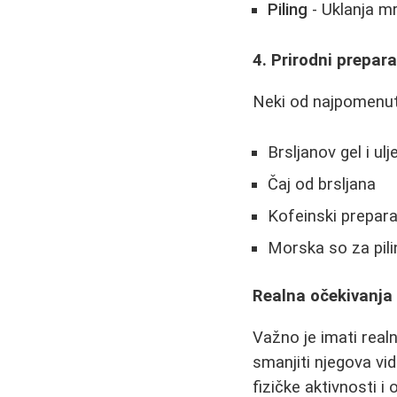
Piling
- Uklanja mr
4. Prirodni prepara
Neki od najpomenutij
Brsljanov gel i ulj
Čaj od brsljana
Kofeinski prepara
Morska so za pili
Realna očekivanja
Važno je imati real
smanjiti njegova vid
fizičke aktivnosti i