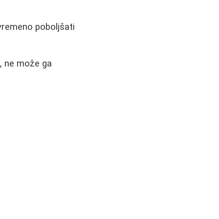
vremeno poboljšati
e, ne može ga