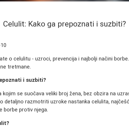
Celulit: Kako ga prepoznati i suzbiti?
-10
te o celulitu - uzroci, prevencija i najbolji načini borbe
asne tretmane.
epoznati i suzbiti?
 kojim se suočava veliki broj žena, bez obzira na uzrast
detaljno razmotriti uzroke nastanka celulita, najčešć
e borbe protiv njega.
lit?