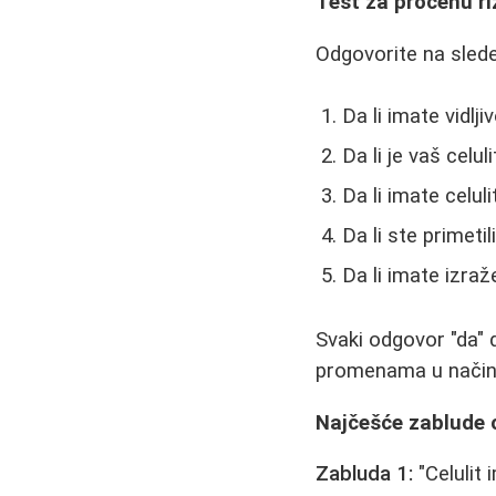
Test za procenu ri
Odgovorite na sledeć
Da li imate vidlj
Da li je vaš celu
Da li imate celuli
Da li ste primeti
Da li imate izra
Svaki odgovor "da" 
promenama u načinu
Najčešće zablude o
Zabluda 1:
"Celulit