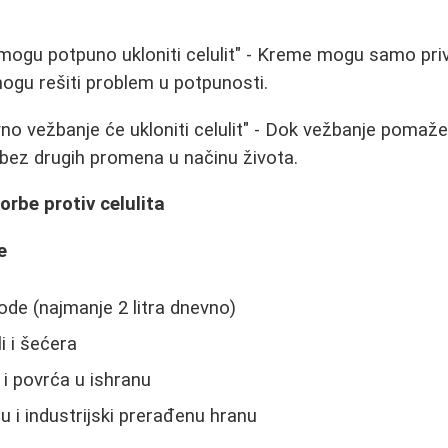
ogu potpuno ukloniti celulit" - Kreme mogu samo pri
mogu rešiti problem u potpunosti.
vno vežbanje će ukloniti celulit" - Dok vežbanje pomaž
 bez drugih promena u načinu života.
rbe protiv celulita
e
de (najmanje 2 litra dnevno)
i i šećera
 i povrća u ishranu
u i industrijski prerađenu hranu