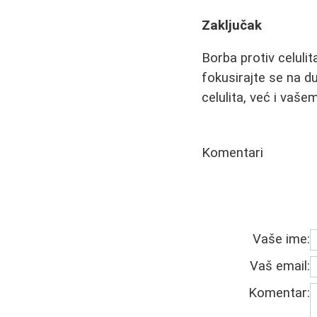
Zaključak
Borba protiv celuli
fokusirajte se na 
celulita, već i vaše
Komentari
Vaše ime:
Vaš email:
Komentar: