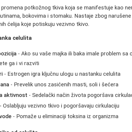
na promena potkožnog tkiva koja se manifestuje kao ne
utinama, bokovima i stomaku. Nastaje zbog narušene ci
h ćelija koje potiskuju vezivno tkivo.
anka celulita
ozicija
- Ako su vaše majka ili baka imale problem sa c
e ga i vi razviti
ri
- Estrogen igra ključnu ulogu u nastanku celulita
rana
- Prevelik unos zasićenih masti, soli i šećera
a aktivnost
- Sedelački način života pogoršava cirkulac
- Oslabljuju vezivno tkivo i pogoršavaju cirkulaciju
 vode
- Pomaže u eliminaciji toksina iz organizma