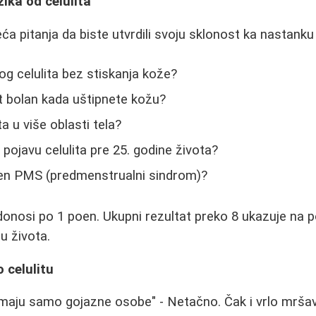
zika od celulita
a pitanja da biste utvrdili svoju sklonost ka nastanku 
ivog celulita bez stiskanja kože?
lit bolan kada uštipnete kožu?
ta u više oblasti tela?
li pojavu celulita pre 25. godine života?
žen PMS (predmenstrualni sindrom)?
donosi po 1 poen. Ukupni rezultat preko 8 ukazuje na 
 života.
 celulitu
 imaju samo gojazne osobe" - Netačno. Čak i vrlo mr