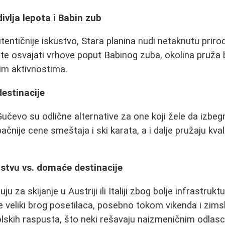
divlja lepota i Babin zub
tentičnije iskustvo, Stara planina nudi netaknutu priro
ate osvajati vrhove poput Babinog zuba, okolina pruža
im aktivnostima.
estinacije
 Gučevo su odlične alternative za one koji žele da izbe
ačnije cene smeštaja i ski karata, a i dalje pružaju kva
nstvu vs. domaće destinacije
ju za skijanje u Austriji ili Italiji zbog bolje infrastrukt
ače veliki brog posetilaca, posebno tokom vikenda i zim
skih raspusta, što neki rešavaju naizmeničnim odlasci