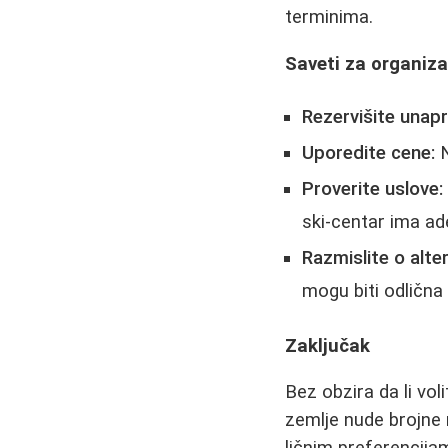
terminima.
Saveti za organiza
Rezervišite unapr
Uporedite cene:
N
Proverite uslove:
ski-centar ima ad
Razmislite o alte
mogu biti odličn
Zaključak
Bez obzira da li voli
zemlje nude brojne 