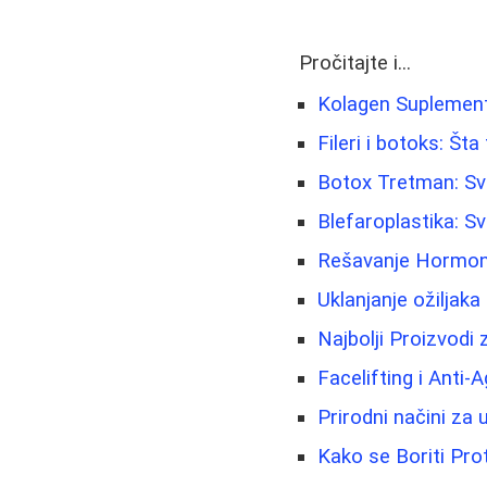
Pročitajte i...
Kolagen Suplement
Fileri i botoks: Št
Botox Tretman: Sve
Blefaroplastika: S
Rešavanje Hormonsk
Uklanjanje ožiljaka 
Najbolji Proizvodi
Facelifting i Anti-
Prirodni načini za u
Kako se Boriti Pro