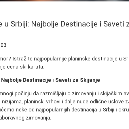
u Srbiji: Najbolje Destinacije i Saveti 
-03
or? Istražite najpopularnije planinske destinacije u Srb
nje cena ski karata.
 Najbolje Destinacije i Saveti za Skijanje
 mnogi počinju da razmišljaju o zimovanju i skijaškim 
nizijama, planinski vrhovi i dalje nude odlične uslove 
ćemo neke od najpopularnijih destinacija u Srbiji i okr
zaboravnog zimovanja.