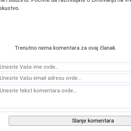
ma i budžetu. Počnite da razmišljate o zimovanju na v
iskustvo.
Trenutno nema komentara za ovaj članak.
Slanje komentara