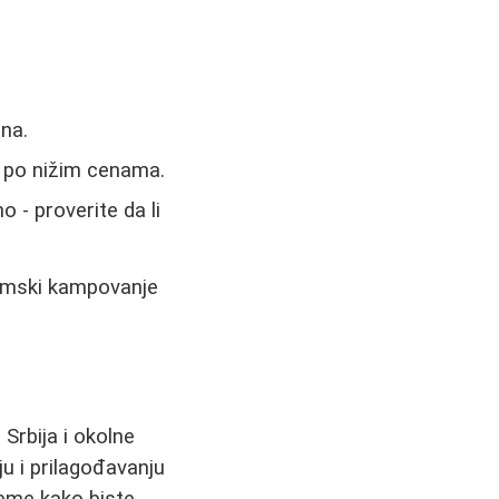
na.
e po nižim cenama.
- proverite da li
 zimski kampovanje
 Srbija i okolne
u i prilagođavanju