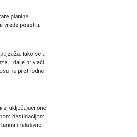
are planine.
e vrede posetiti.
 pejzaža. Iako se u
a, i dalje privlači
dnosu na prethodne
ra, uključujući one
anom destinacijom
arina i relativno