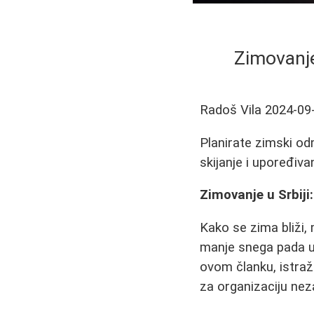
Zimovanje 
Radoš Vila
2024-09
Planirate zimski odm
skijanje i upoređiva
Zimovanje u Srbiji:
Kako se zima bliži,
manje snega pada u 
ovom članku, istraži
za organizaciju ne