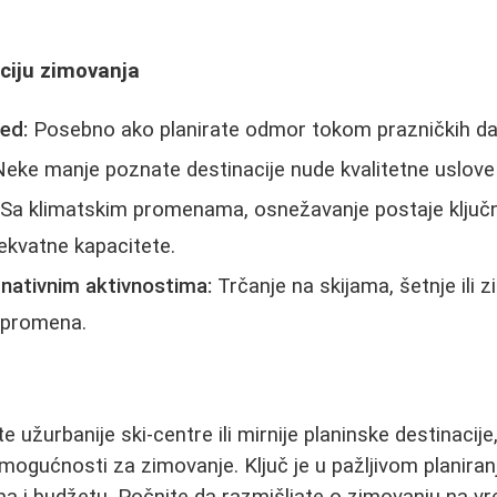
ciju zimovanja
ed:
Posebno ako planirate odmor tokom prazničkih da
eke manje poznate destinacije nude kvalitetne uslov
Sa klimatskim promenama, osnežavanje postaje ključno 
ekvatne kapacitete.
rnativnim aktivnostima:
Trčanje na skijama, šetnje ili
a promena.
te užurbanije ski-centre ili mirnije planinske destinacije,
mogućnosti za zimovanje. Ključ je u pažljivom planiranj