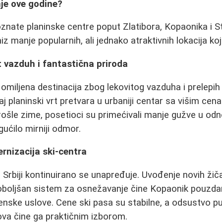
je ove godine?
oznate planinske centre poput Zlatibora, Kopaonika i St
iz manje popularnih, ali jednako atraktivnih lokacija koj
it vazduh i fantastična priroda
 omiljena destinacija zbog lekovitog vazduha i prelepih
 planinski vrt pretvara u urbaniji centar sa višim cenam
. Prošle zime, posetioci su primećivali manje gužve u o
ućilo mirniji odmor.
rnizacija ski-centra
 Srbiji kontinuirano se unapređuje. Uvođenje novih žiča
 poboljšan sistem za osnežavanje čine Kopaonik pouzd
nske uslove. Cene ski pasa su stabilne, a odsustvo put
dova čine ga praktičnim izborom.