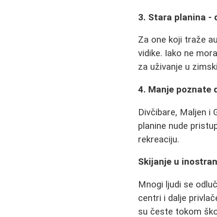
3. Stara planina - 
Za one koji traže au
vidike. Iako ne mor
za uživanje u zimsk
4. Manje poznate d
Divčibare, Maljen i
planine nude pristup
rekreaciju.
Skijanje u inostra
Mnogi ljudi se odluču
centri i dalje privl
su česte tokom škol