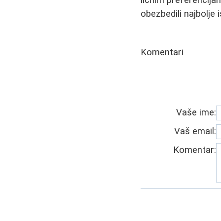
ličnim preferencija
obezbedili najbolje 
Komentari
Vaše ime:
Vaš email:
Komentar: