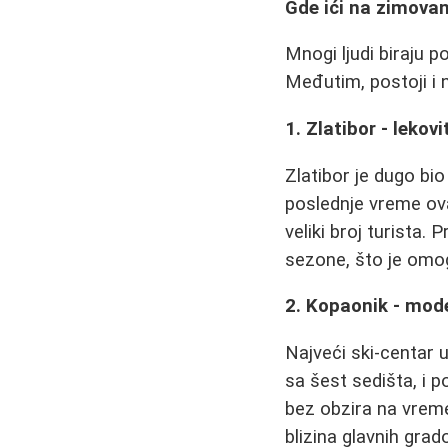
Gde ići na zimovan
Mnogi ljudi biraju p
Međutim, postoji i n
1. Zlatibor - lekov
Zlatibor je dugo bio
poslednje vreme ovaj
veliki broj turista
sezone, što je omog
2. Kopaonik - mode
Najveći ski-centar u
sa šest sedišta, i
bez obzira na vreme
blizina glavnih gra