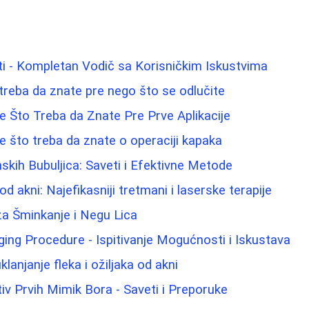
i - Kompletan Vodič sa Korisničkim Iskustvima
a treba da znate pre nego što se odlučite
 Što Treba da Znate Pre Prve Aplikacije
ve što treba da znate o operaciji kapaka
ih Bubuljica: Saveti i Efektivne Metode
od akni: Najefikasniji tretmani i laserske terapije
 za Šminkanje i Negu Lica
Aging Procedure - Ispitivanje Mogućnosti i Iskustava
klanjanje fleka i ožiljaka od akni
tiv Prvih Mimik Bora - Saveti i Preporuke