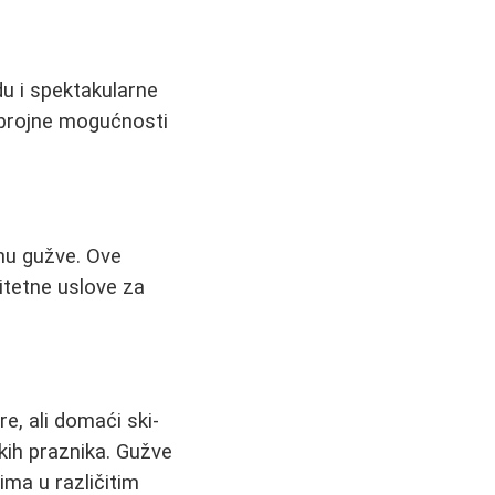
du i spektakularne
 brojne mogućnosti
gnu gužve. Ove
litetne uslove za
ure, ali domaći ski-
skih praznika. Gužve
ma u različitim