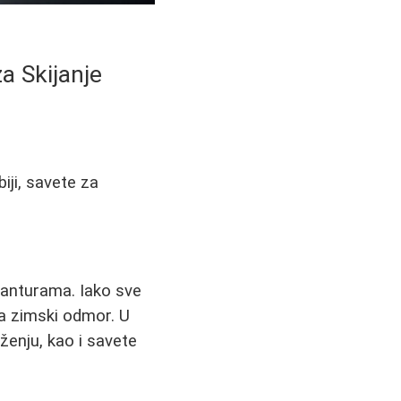
za Skijanje
iji, savete za
avanturama. Iako sve
za zimski odmor. U
uženju, kao i savete